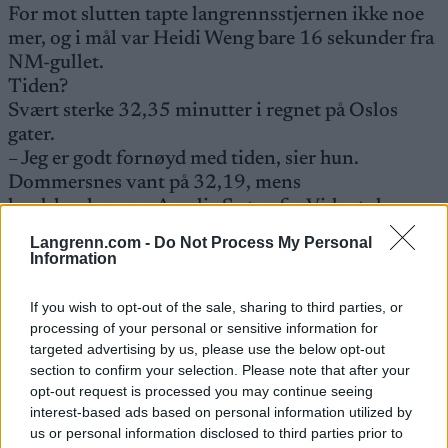
For mot slutten tapte langrennsstjernen ikke noe
mer, og i mål var Heidi Weng bare 16 sekunder fra
NM-gullet.
Tiden?
Svært sterke 32,35 minutter i regnet på Oslos
gater.
– Jeg er godt fornøyd med tiden, sier hun.
Dommersnes vant på 32,19, mens
landslagsløperen Amalie Sæten fra Vidar tok
bronsen med 32,47 i dette raske løpet.
Langrenn.com -
Do Not Process My Personal
Information
IVER TILDHEIM ANDERSEN godt fornøyd med 1,08 og
2.plass på halvmaraton i Oslo. Foto: KJELL-ERIK
If you wish to opt-out of the sale, sharing to third parties, or
KRISTIANSEN
processing of your personal or sensitive information for
targeted advertising by us, please use the below opt-out
section to confirm your selection. Please note that after your
Iver også med kjempeløp
opt-out request is processed you may continue seeing
Og langrennsløperne imponerte i flere klasser i
interest-based ads based on personal information utilized by
Oslo Maraton. Landslagets Iver Tildheim
us or personal information disclosed to third parties prior to