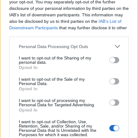
Andersen løp inn til 2.plass på halvmaraton med
your opt-out. You may separately opt-out of the further
meget sterke 1.08,47 i den tunge løypa.
disclosure of your personal information by third parties on the
Han var to og et halv minutt etter Senay
IAB’s list of downstream participants. This information may
also be disclosed by us to third parties on the
IAB’s List of
Fissehatsion, som vant på 1.06,18. Men
Downstream Participants
that may further disclose it to other
landslagsløperen har en person på halvmaraton på
third parties.
under 61 minutter.
– Jeg er godt fornøyd med tiden, sier Tilheim
Please note that this website/app uses one or more Google
Personal Data Processing Opt Outs
Andersen, som løp i stort sett hele løpet alene.
services and may gather and store information including but
not limited to your visit or usage behaviour. You may click to
I want to opt-out of the Sharing of my
– Det var min debut, sier han om asfaltspremieren.
personal data.
grant or deny consent to Google and its third-party tags to
På 23.plass finner vi Karstein Johaug med
Opted In
use your data for below specified purposes in below Google
1.16,31.
consent section.
I want to opt-out of the Sale of my
– Usch, det var tungt. Men jeg er imponert over
Personal Data.
Ivers tid, sier langløperen.
Opted In
I want to opt-out of processing my
Personal Data for Targeted Advertising.
Resultatene finner du
her
.
Opted In
I want to opt-out of Collection, Use,
Retention, Sale, and/or Sharing of my
Personal Data that Is Unrelated with the
Purposes for which it was collected.