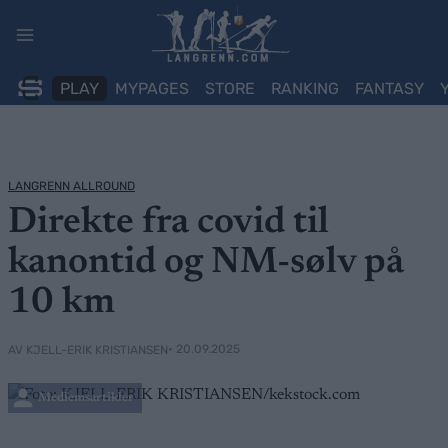
Skip
to
content
PLAY
MYPAGES
STORE
RANKING
FANTASY
LANGRENN ALLROUND
Direkte fra covid til
kanontid og NM-sølv på
10 km
• 20.09.2025
AV KJELL-ERIK KRISTIANSEN
Medlemsartikler