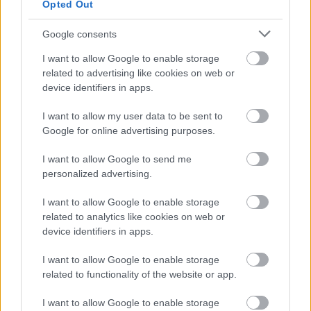
Opted Out
Google consents
Meld deg på vårt nyhetsbrev
I want to allow Google to enable storage
related to advertising like cookies on web or
device identifiers in apps.
Meld deg på
I want to allow my user data to be sent to
Google for online advertising purposes.
I want to allow Google to send me
MEST LEST
personalized advertising.
I want to allow Google to enable storage
related to analytics like cookies on web or
device identifiers in apps.
Vrake
Går
Disse
Feiret
Trekk
1
2
3
4
5
r
for
går
OL-
er seg
I want to allow Google to enable storage
related to functionality of the website or app.
verde
sitt
OL-
gullet
fra
nsmes
sjette
femm
i
resten
I want to allow Google to enable storage
ter –
strake
ila for
armen
av OL