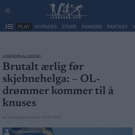
Skip
to
content
PLAY
MYPAGES
STORE
RANKING
FANTASY
LANGRENN ALLROUND
Brutalt ærlig før
skjebnehelga: – OL-
drømmer kommer til å
knuses
• 04.12.2025
AV INGEBORG SCHEVE
Medlemsartikler