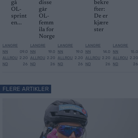
gå
disse
bekre
OL-
går
fter:
sprint
OL-
De er
en...
femm
kjære
ila for
ster
Norge
LANGRE
LANGRE
LANGRE
LANGRE
LANGRE
NN
09.0
NN
19.0
NN
19.0
NN
14.0
NN
15.0
ALLROU
2.20
ALLROU
2.20
ALLROU
2.20
ALLROU
2.20
ALLROU
2.20
ND
26
ND
26
ND
26
ND
26
ND
26
FLERE ARTIKLER