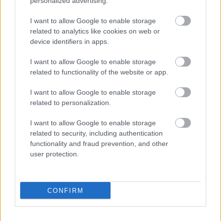
personalized advertising.
Jenssen.
I want to allow Google to enable storage
related to analytics like cookies on web or
– Jeg må ha bra feste og gode ski, men det vet jeg at
device identifiers in apps.
jeg får. Det er bare opp til meg sjøl nå. Jeg føler at
kroppen blir bare bedre og bedre, så jeg gleder meg
I want to allow Google to enable storage
til å gå skirenn.
related to functionality of the website or app.
I want to allow Google to enable storage
Jan Thomas Jenssen er tatt ut til lørdagens
related to personalization.
skiathlon og søndagens 10 kilometer fristil. Begge
øvelsene står på programmet under OL 2026.
I want to allow Google to enable storage
related to security, including authentication
functionality and fraud prevention, and other
Se også:
Alt av program for OL 2026, Tour de
user protection.
Ski og verdenscupen i langrenn
CONFIRM