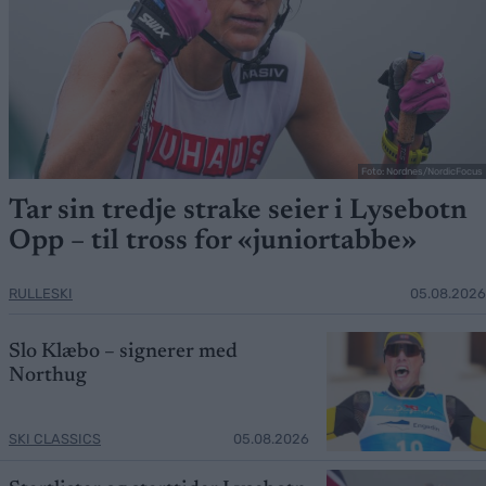
Foto: Nordnes/NordicFocus
Tar sin tredje strake seier i Lysebotn
Opp – til tross for «juniortabbe»
RULLESKI
05.08.2026
Slo Klæbo – signerer med
Northug
SKI CLASSICS
05.08.2026