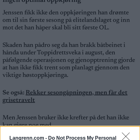
Ingen optimal oppkjøring
Jenssen fikk ikke den oppkjøringen han drømte
om til sin første sesong på elitelandslaget og inn
mot det han håper skal bli sitt første OL.
Skaden han pådro seg da han brakk båtbeinet i
hånda under Toppidrettsveka i august, den
påfølgende operasjonen og gjenopptrening gjorde
at han ikke fikk trent som planlagt gjennom den
viktige høstoppkjøringa.
Se også:
Rekker sesongåpningen, men får det
grisetravelt
Men Jenssen bruker ikke krefter på det han ikke
kan gjøre noe med.
Langrenn.com -
Do Not Process My Personal