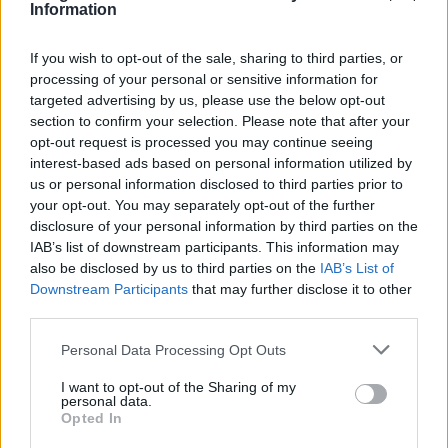
– Jeg skulle gjerne ha gjort ting annerledes de siste
Information
månedene inn mot sesongstart, men jeg har gjort
det jeg hadde muligheten til og gjort det bra, sier
If you wish to opt-out of the sale, sharing to third parties, or
Jenssen, og fortsetter.
processing of your personal or sensitive information for
targeted advertising by us, please use the below opt-out
section to confirm your selection. Please note that after your
– Men jeg har ikke fått gått i nærheten av så mye
opt-out request is processed you may continue seeing
rulleski som jeg ville. Jeg har gått en del med uten
interest-based ads based on personal information utilized by
staver og med en stav, men du får ikke trent i
us or personal information disclosed to third parties prior to
your opt-out. You may separately opt-out of the further
nærheten av det samme som du får gjort med to
disclosure of your personal information by third parties on the
staver. Rulleski er en viktig del av oppkjøringa,
IAB’s list of downstream participants. This information may
men det har jeg ikke kunnet.
also be disclosed by us to third parties on the
IAB’s List of
Downstream Participants
that may further disclose it to other
third parties.
Nå er Jenssen spent på om og i så fall hvordan det
vil slå ut.
Please note that this website/app uses one or more Google
Personal Data Processing Opt Outs
services and may gather and store information including but
not limited to your visit or usage behaviour. You may click to
I want to opt-out of the Sharing of my
Fikk oppløftende svar i Ruka
personal data.
grant or deny consent to Google and its third-party tags to
Opted In
use your data for below specified purposes in below Google
Søndag gikk han inn til
12. plass på fellesstarten