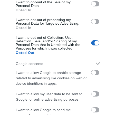
consent section.
I want to opt-out of the Sale of my
under verdenscupåpningen i Ruka.
Personal Data.
Opted In
– Jeg er veldig fornøyd med svarene jeg fikk i Ruka
I want to opt-out of processing my
Personal Data for Targeted Advertising.
selv om resultatet ikke var noe bra. Så jeg har
Opted In
veldig trua på at det blir bra, sier Jenssen, og legger
til at han har en hjemmebanefordel han mener de
I want to opt-out of Collection, Use,
Retention, Sale, and/or Sharing of my
færreste kan matche.
Personal Data that Is Unrelated with the
Purposes for which it was collected.
Opted Out
– Jeg trener her hver dag når jeg er hjemme. Det er
den arenaen jeg har lagt ned flest treningstimer i,
Google consents
og jeg er nok den av utøverne i helga som har gått
I want to allow Google to enable storage
flest timer i Granåsen i år. Det kan jeg si med
related to advertising like cookies on web or
sikkerhet.
device identifiers in apps.
I want to allow my user data to be sent to
Nervøs?
Google for online advertising purposes.
– Nja. Det er noe jeg jobber med hver dag. Men det
I want to allow Google to send me
er viktig å være nervøs og ha litt press, sier