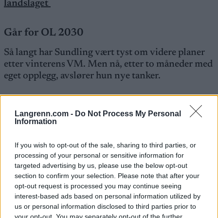
landslaget
Går for OL 2030
Så langt har Sundling vært tyst om videre planer
etter vinterens VM. Men nå, etter to måneder med
eget opplegg, avslører hun nye tanker.
– Dette (VM i Falun, journ.anm.) er ikke slutten.
Langrenn.com -
Do Not Process My Personal
Jeg synes det hadde vært kjempekult å få delta i ett
Information
OL til, så jeg har lyst til å fortsette å konkurrere,
sier Sundling til
Östersunds-Posten
.
If you wish to opt-out of the sale, sharing to third parties, or
processing of your personal or sensitive information for
– Jeg har veldig trua på det med individuelt
targeted advertising by us, please use the below opt-out
section to confirm your selection. Please note that after your
tilpasset treningsopplegg, og ønsker å se hvor
opt-out request is processed you may continue seeing
langt jeg kan nå.
interest-based ads based on personal information utilized by
us or personal information disclosed to third parties prior to
Se også:
Går midt imot den tradisjonelle
your opt-out. You may separately opt-out of the further