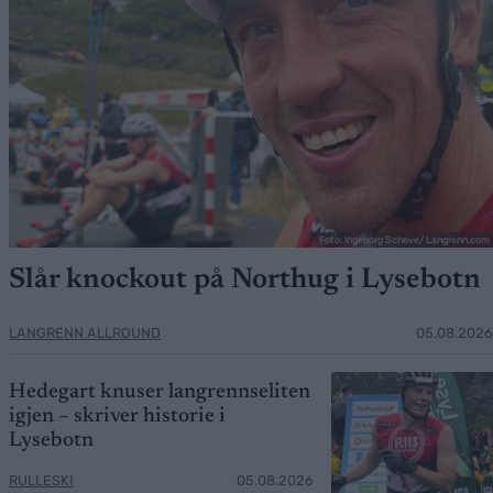
Foto: Ingeborg Scheve/ Langrenn.com
Slår knockout på Northug i Lysebotn
LANGRENN ALLROUND
05.08.2026
Hedegart knuser langrennseliten
igjen – skriver historie i
Lysebotn
RULLESKI
05.08.2026