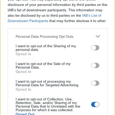
modellen: – Ikke alle skal trene likt
disclosure of your personal information by third parties on the
IAB’s list of downstream participants. This information may
also be disclosed by us to third parties on the
IAB’s List of
Medaljegrossist
Downstream Participants
that may further disclose it to other
third parties.
Sundling har vært ett av Sveriges sikreste
Please note that this website/app uses one or more Google
Personal Data Processing Opt Outs
medaljekort. I løpet av de siste fem åra har hun tatt
services and may gather and store information including but
seks OL-medaljer, inkludert to gull, og sju VM-
not limited to your visit or usage behaviour. You may click to
I want to opt-out of the Sharing of my
gull. Hun har tatt 26 verdenscupseiere og vært på
personal data.
grant or deny consent to Google and its third-party tags to
Opted In
pallen 62 ganger siden 2018.
use your data for below specified purposes in below Google
consent section.
I want to opt-out of the Sale of my
Personal Data.
Opted In
I want to opt-out of processing my
Jonna Sundling er sugen på et nytt OL. Her fra 20K
Personal Data for Targeted Advertising.
Skiathlon under OL 2026, der hun ble nummer 11. Foto:
Opted In
Maxim Thore / BILDBYRÅN
I want to opt-out of Collection, Use,
Retention, Sale, and/or Sharing of my
Personal Data that Is Unrelated with the
Purposes for which it was collected.
Opted Out