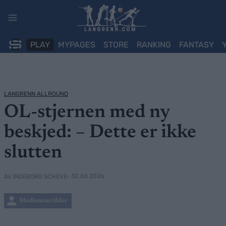
Skip
to
content
PLAY
MYPAGES
STORE
RANKING
FANTASY
LANGRENN ALLROUND
OL-stjernen med ny
beskjed: – Dette er ikke
slutten
• 30.06.2026
AV INGEBORG SCHEVE
Medlemsartikler