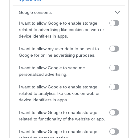
Google consents
Meld deg på vårt nyhetsbrev
I want to allow Google to enable storage
related to advertising like cookies on web or
device identifiers in apps.
Meld deg på
I want to allow my user data to be sent to
Google for online advertising purposes.
I want to allow Google to send me
personalized advertising.
MEST LEST
I want to allow Google to enable storage
related to analytics like cookies on web or
device identifiers in apps.
Vrake
Går
Disse
Feiret
Trekk
I want to allow Google to enable storage
1
2
3
4
5
r
for
går
OL-
er seg
related to functionality of the website or app.
verde
sitt
OL-
gullet
fra
I want to allow Google to enable storage
nsmes
sjette
femm
i
resten