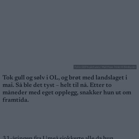
Foto: GEPA pictures/ Matthias Trinkl © Bildbyrån
Tok gull og sølv i OL, og brøt med landslaget i
mai. Så ble det tyst – helt til nå. Etter to
måneder med eget opplegg, snakker hun ut om
framtida.
31-åringen fra Umeå sjokkerte alle da hun