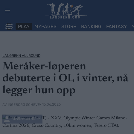
Skip
to
content
PLAY
MYPAGES
STORE
RANKING
FANTASY
LANGRENN ALLROUND
Meråker-løperen
debuterte i OL i vinter, nå
legger hun opp
• 16.06.2026
AV INGEBORG SCHEVE
Medlemsartikler