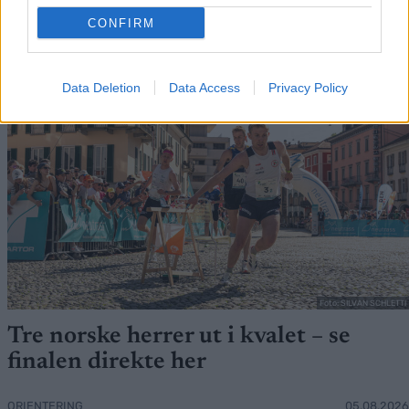
FLERE ARTIKLER
CONFIRM
Data Deletion
Data Access
Privacy Policy
Foto: SILVAN SCHLETTI
Tre norske herrer ut i kvalet – se
finalen direkte her
ORIENTERING
05.08.2026