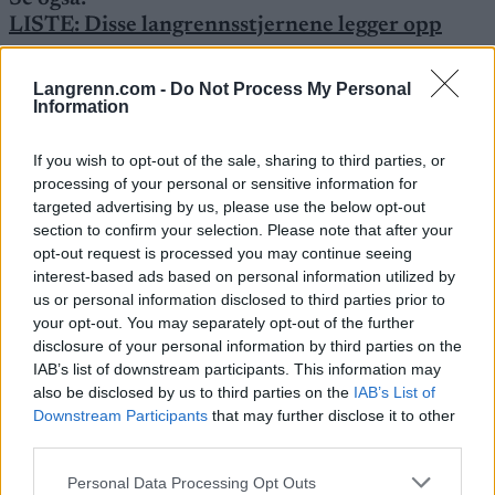
LISTE: Disse langrennsstjernene legger opp
Langrenn.com -
Do Not Process My Personal
Fra verdenscupdebut til OL på ett år
Information
Brudermann gikk sitt første verdenscuprenn for
If you wish to opt-out of the sale, sharing to third parties, or
halvannet år siden. Det var på Lillehammer i
processing of your personal or sensitive information for
desember 2024. Siden da har hun gått 16
targeted advertising by us, please use the below opt-out
verdenscuprenn, og står med 20.plass som beste
section to confirm your selection. Please note that after your
individuelle plassering.
opt-out request is processed you may continue seeing
interest-based ads based on personal information utilized by
us or personal information disclosed to third parties prior to
I fjor gikk hun VM i Trondheim, hennes første
your opt-out. You may separately opt-out of the further
mesterskap på seniornivå. Og i vinter gikk hun sitt
disclosure of your personal information by third parties on the
første OL, bare et drøyt år etter
IAB’s list of downstream participants. This information may
verdenscupdebuten. Men vinterlekene i Val di
also be disclosed by us to third parties on the
IAB’s List of
Fiemme blir altså hennes siste. Nå legger hun opp.
Downstream Participants
that may further disclose it to other
third parties.
– Jeg er evig takknemlig for alle de fantastiske
Please note that this website/app uses one or more Google
Personal Data Processing Opt Outs