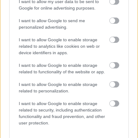
I want to allow my user data to be sent to
Google for online advertising purposes.
Vrake
Går
Disse
Feiret
Trekk
1
2
3
4
5
r
for
går
OL-
er seg
I want to allow Google to send me
verde
sitt
OL-
gullet
fra
personalized advertising.
nsmes
sjette
femm
i
resten
ter –
strake
ila for
armen
av OL
I want to allow Google to enable storage
disse
OL-
Norge
e hans
related to analytics like cookies on web or
skal
gull –
–
device identifiers in apps.
gå
disse
bekre
OL-
går
fter:
I want to allow Google to enable storage
sprint
OL-
De er
related to functionality of the website or app.
en...
femm
kjære
ila for
ster
I want to allow Google to enable storage
Norge
related to personalization.
LANGRE
LANGRE
LANGRE
LANGRE
LANGRE
I want to allow Google to enable storage
NN
09.0
NN
19.0
NN
19.0
NN
14.0
NN
15.0
related to security, including authentication
ALLROU
2.20
ALLROU
2.20
ALLROU
2.20
ALLROU
2.20
ALLROU
2.20
functionality and fraud prevention, and other
ND
26
ND
26
ND
26
ND
26
ND
26
user protection.