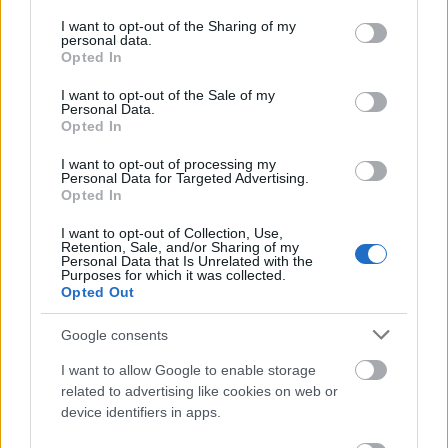
menneskene jeg har møtt på veien, for de varige
services and may gather and store information including but
vennskapene og de uforglemmelige opplevelsene,
not limited to your visit or usage behaviour. You may click to
I want to opt-out of the Sharing of my
personal data.
grant or deny consent to Google and its third-party tags to
sier Katharina Brudermann.
Opted In
use your data for below specified purposes in below Google
consent section.
I want to opt-out of the Sale of my
Personal Data.
Opted In
I want to opt-out of processing my
Personal Data for Targeted Advertising.
Meld deg på vårt nyhetsbrev
Opted In
I want to opt-out of Collection, Use,
Retention, Sale, and/or Sharing of my
Meld deg på
Personal Data that Is Unrelated with the
Purposes for which it was collected.
Opted Out
Google consents
MEST LEST
I want to allow Google to enable storage
related to advertising like cookies on web or
device identifiers in apps.