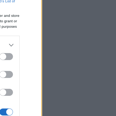
B’s List of
er and store
to grant or
ed purposes