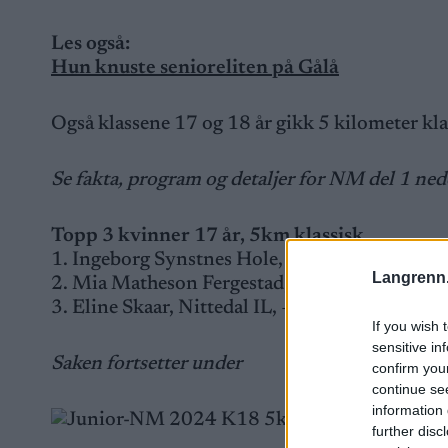
Les også:
Hun knuste senioreliten på Gålå
Også klassene 17 og 18 år gikk 5 kilometer kla
Se fakta, program og detaljer for NM del 1 nede
Topp 3 kvinner 17 år, 5km klassisk
1. Ingeborg Synstnes Hole, Åndalsnes IF, 14:
Langrenn
2. Mia Matheson Fergestad, Koll IL, +9.9
3. Eline Skaar, Nittedal IL, +16.5
If you wish 
sensitive in
Saken fortsetter under
confirm you
continue se
information 
further disc
Palle