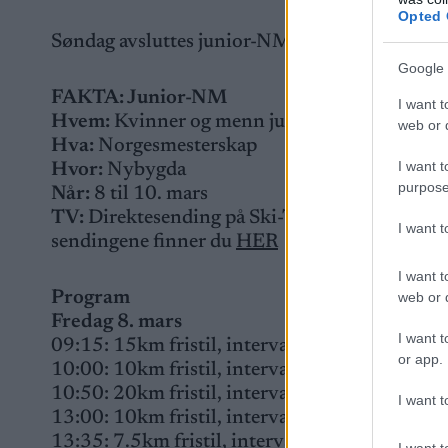
Opted 
Søndag avsluttes junior-NM med stafetter for
Google 
FAKTA: Junior-NM
I want t
Hvem:
Kvinner og menn junior
web or d
Hva:
Norgesmesterskap
I want t
Hvor:
Nybygda
purpose
Når:
8 til 10. mars
TV:
Direktesending på Ski-TV (gratis) fredag f
I want 
sendingene finner du
HER
I want t
Program
web or d
Fredag 8. mars
I want t
09:15: 15km fristil, intervallstart, menn 18 år
or app.
10:00: 10km fristil, intervallstart, menn 17 år
10:50: 20km fristil, intervallstart, menn 19-2
I want t
13:00: 10km fristil, intervallstart, kvinner 18
13:35: 7.5km fristil, intervallstart, kvinner 17
I want t