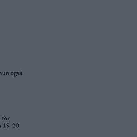
 hun også
 for
en 19-20