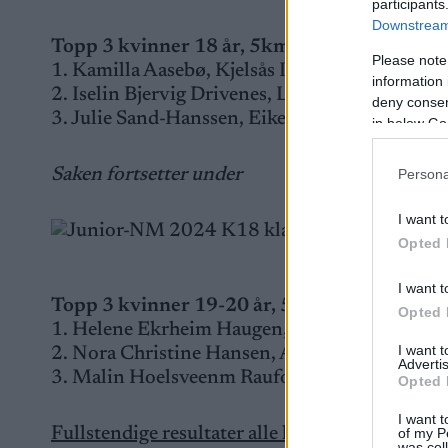
participants
Downstream 
Topp 3 kvinner 18 år, 5km klassisk
Please note
1. Kamilla Aasebø, Kjelsås IL, 14:34.7
information 
2. Iselin Bjervig Drivenes, Lommedalens IL/T
deny consent
3. Julie Sand-Hanssen, Eiker SK, +25.8
in below Go
Saken fortsetter under
Persona
I want t
Opted 
Palle
I want t
Topp 3 kvinner 19-20 år, 5km klassisk
Opted 
1. Helene Ekrheim Haugen, Holmen IF/Team 
I want 
2. Nora Christine Hansen, Asker SK, +12.6
Advertis
3. Malin Hoelsveenm Raufoss IL, +13.8
Opted 
I want t
Fullstendige resultater alle klasser
of my P
was col