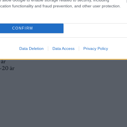
-20 år
cation functionality and fraud prevention, and other user protection.
CONFIRM
år
år
20 år
Data Deletion
Data Access
Privacy Policy
 år
 år
-20 år