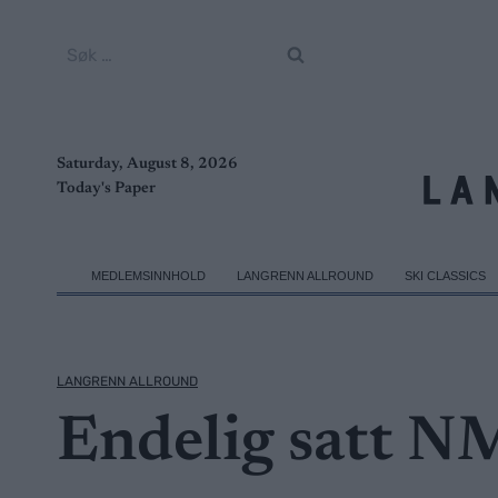
Skip
to
Søk
content
etter:
Saturday, August 8, 2026
Today's Paper
MEDLEMSINNHOLD
LANGRENN ALLROUND
SKI CLASSICS
LANGRENN ALLROUND
Endelig satt N