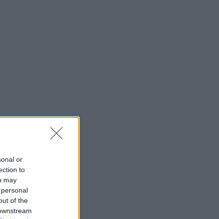
sonal or
ection to
ou may
 personal
out of the
 downstream