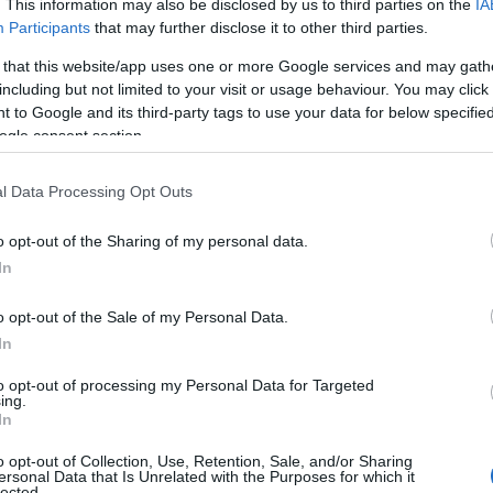
. This information may also be disclosed by us to third parties on the
IA
Participants
that may further disclose it to other third parties.
 that this website/app uses one or more Google services and may gath
including but not limited to your visit or usage behaviour. You may click 
eam Vestmarka, +13.3
 to Google and its third-party tags to use your data for below specifi
ogle consent section.
l Data Processing Opt Outs
o opt-out of the Sharing of my personal data.
In
n i K18, junior-NM 2024
o opt-out of the Sale of my Personal Data.
In
Vestmarka, 14:03.3
to opt-out of processing my Personal Data for Targeted
ing.
In
o opt-out of Collection, Use, Retention, Sale, and/or Sharing
ersonal Data that Is Unrelated with the Purposes for which it
lected.