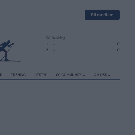
Bli medlem
SC Ranking
1
-
0
2
-
0
ER
TRENING
UTSTYR
SC COMMUNITY
OM OSS