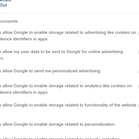
Out
 kvinner og menn
consents
o allow Google to enable storage related to advertising like cookies on
evice identifiers in apps.
o allow my user data to be sent to Google for online advertising
s.
ra klokka 09:10 og lørdag fra klokka 09:55. Link til
to allow Google to send me personalized advertising.
o allow Google to enable storage related to analytics like cookies on
evice identifiers in apps.
o allow Google to enable storage related to functionality of the website
0 år
o allow Google to enable storage related to personalization.
 år
 år
o allow Google to enable storage related to security, including