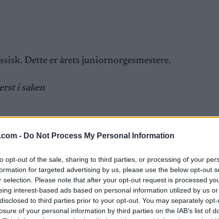
ssisk. Dette er årets juniornorgesmestere.
rst i saken
21.7
.com -
Do Not Process My Personal Information
to opt-out of the sale, sharing to third parties, or processing of your per
formation for targeted advertising by us, please use the below opt-out s
r selection. Please note that after your opt-out request is processed y
eing interest-based ads based on personal information utilized by us or
disclosed to third parties prior to your opt-out. You may separately opt-
losure of your personal information by third parties on the IAB’s list of
n i K17, junior-NM 2024