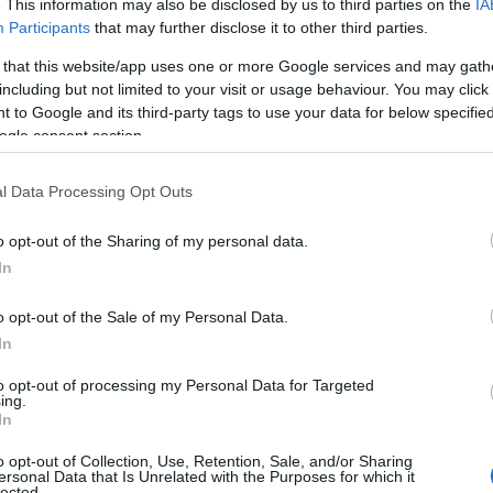
. This information may also be disclosed by us to third parties on the
IA
Participants
that may further disclose it to other third parties.
 konkurrentene fra de andre lagene. Jeg visste at Emi
d) og Kasper (Stadaas) ligge og cruise.
 that this website/app uses one or more Google services and may gath
including but not limited to your visit or usage behaviour. You may click 
 to Google and its third-party tags to use your data for below specifi
ter Predazzo, og i lys av Runar Skaug Mathisens so
ogle consent section.
n?
g tenker at jeg skal ikke vinne. Min oppgave er å bruke
l Data Processing Opt Outs
 begynner. Der skulle ikke jeg ha noen krefter igjen. Så
gger til:
o opt-out of the Sharing of my personal data.
In
fet meg faktisk aldri. Jeg hadde ikke fått noen gode
o opt-out of the Sale of my Personal Data.
 langt det var til de bak eller hva som foregikk der.
In
to opt-out of processing my Personal Data for Targeted
ing.
In
o opt-out of Collection, Use, Retention, Sale, and/or Sharing
en fra Team Eksjöhus etter Predazzo. Foto: Vanzetta/NordicFo
ersonal Data that Is Unrelated with the Purposes for which it
lected.