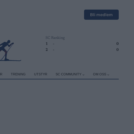
Bli medlem
SC Ranking
1
-
0
2
-
0
ER
TRENING
UTSTYR
SC COMMUNITY
OM OSS