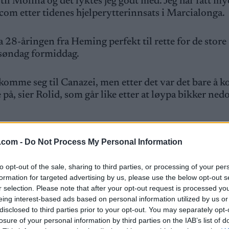
til Molina og det lyktes jeg godt med. Jeg har fått mye
.com etter tidenes hjelperytterinnsats i Marcialonga.
 28-åringen fra Heming perfekt til rette for de store
søndag formiddag.
å komme seg til Canazei, men etter det var det bare å
 på, sier Rolid, som går like etter at løypa bikker ned
r seg friste, og de to samarbeider i front fram til P
.com -
Do Not Process My Personal Information
to opt-out of the sale, sharing to third parties, or processing of your per
å en ordentlig luke, og han var bare ikke sterk nok, si
formation for targeted advertising by us, please use the below opt-out s
r selection. Please note that after your opt-out request is processed y
eing interest-based ads based on personal information utilized by us or
disclosed to third parties prior to your opt-out. You may separately opt-
losure of your personal information by third parties on the IAB’s list of