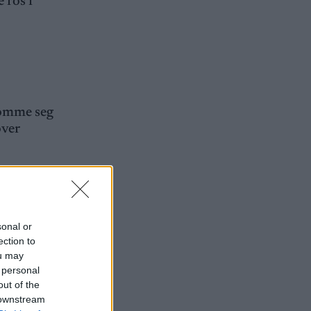
 ros i
 komme seg
over
resazzo,
sonal or
er Rolid,
ection to
ou may
 personal
out of the
 downstream