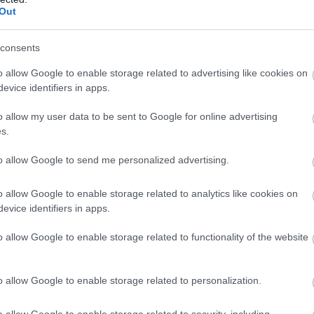
Out
 min. Og det å være 100 prosent hjelperytter og så b
consents
er langt over det jeg trodde var realistisk. Jeg trodde j
o allow Google to enable storage related to advertising like cookies on
evice identifiers in apps.
ter nok til å levere en maktoppvisning på oppløpet
o allow my user data to be sent to Google for online advertising
han har drømt om i over ti år. Synet av sjefen i mål g
s.
to allow Google to send me personalized advertising.
a. Jeg vet hvor mye denne seieren betyr for han. Det 
o allow Google to enable storage related to analytics like cookies on
harge på prøvekontrakt i forkant av sesongen.
evice identifiers in apps.
o allow Google to enable storage related to functionality of the website
e trener overraskende hardt
 i laget.
o allow Google to enable storage related to personalization.
o allow Google to enable storage related to security, including