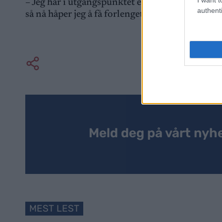
– Jeg har i utgangspunktet en kontrakt ut sesong
authenti
så nå håper jeg å få forlenget den.
Meld deg på vårt nyh
MEST LEST