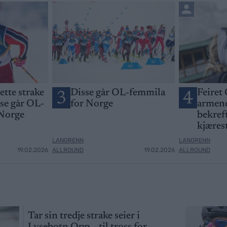
jette strake
Disse går OL-femmila
Feiret 
3
4
sse går OL-
for Norge
armene
 Norge
bekreft
kjæres
LANGRENN
LANGRENN
19.02.2026
ALLROUND
19.02.2026
ALLROUND
Tar sin tredje strake seier i