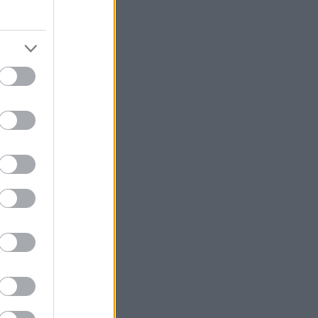
li nummer
eg skulle
, og
ir Rolid
er utrolig