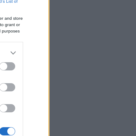
B’s List of
l Persson
er and store
to grant or
ed purposes
loseier i
 mest mulig
 jeg
cus