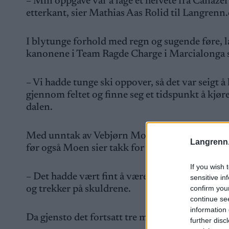
– Min oppgave var å lage et helvete fra Canazei 
etterkant, sier Mathias Aas Rolid til Langrenn
I blytunge forhold med regn og sugende føre, la
kanonene i Team Ragde Charge i Marcialonga 
– Vi hadde tunge ski oppover, så det var seigt 
gjennom feltet og finne seg et tidspunkt å kjøre
dalen.
Med unntak av Vebjørn Moen er det ingen som la
Langrenn
før også Moen sier takk for seg.
If you wish 
– Det hadde vært fint å være to, men jeg måtte f
sensitive in
confirm you
og trekker på skuldrene.
continue se
information 
Da gjensto det fortsatt tre mil til mål.
further disc