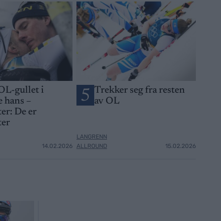
OL-gullet i
Trekker seg fra resten
5
 hans –
av OL
er: De er
ter
LANGRENN
14.02.2026
ALLROUND
15.02.2026