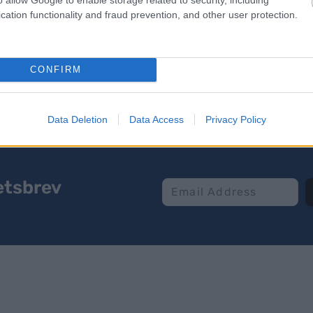
en. Dette var det viktigste løpet for oss i år og jeg g
cation functionality and fraud prevention, and other user protection.
CONFIRM
Data Deletion
Data Access
Privacy Policy
etsbrev