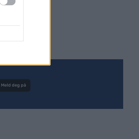
jør jobben,
Meld deg på