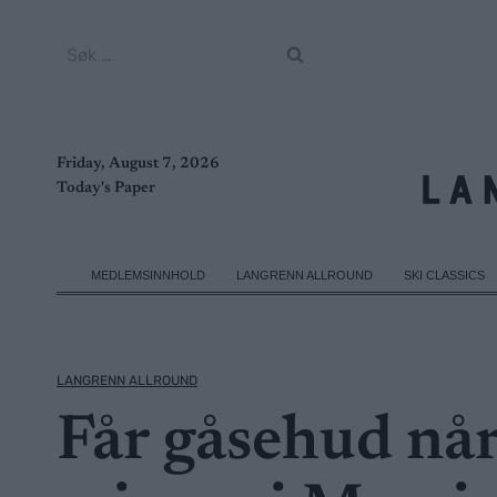
Skip
to
Søk
content
etter:
Friday, August 7, 2026
Today's Paper
MEDLEMSINNHOLD
LANGRENN ALLROUND
SKI CLASSICS
LANGRENN ALLROUND
Får gåsehud når 