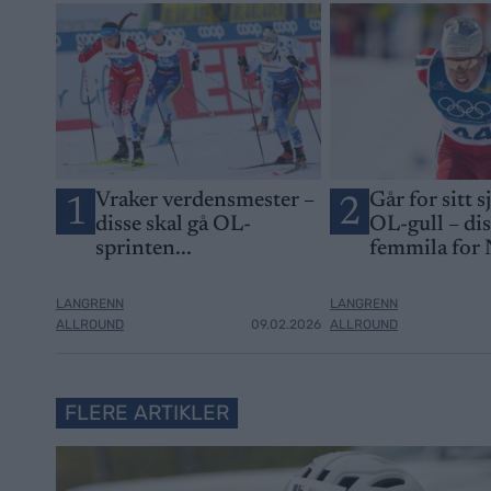
Vraker verdensmester –
Går for sitt s
1
2
disse skal gå OL-
OL-gull – di
sprinten...
femmila for
LANGRENN
LANGRENN
ALLROUND
09.02.2026
ALLROUND
FLERE ARTIKLER