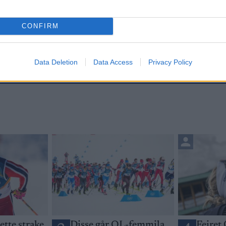
CONFIRM
etsbrev
Data Deletion
Data Access
Privacy Policy
jette strake
Disse går OL-femmila
Feiret 