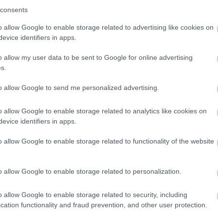
consents
et stakeski på litt kaldere forhold med tanke på de
o allow Google to enable storage related to advertising like cookies on
evice identifiers in apps.
o allow my user data to be sent to Google for online advertising
ingen i en syltynn tråd, og foreløpig er sprinten på f
s.
dt nok til å arrangere. Rennhelga fortsetter med 10 k
ndag, begge med individuell start.
to allow Google to send me personalized advertising.
o allow Google to enable storage related to analytics like cookies on
ivare sendes direkte på strømmekanalen SC Play, som
evice identifiers in apps.
 fra Gällivare
HER
o allow Google to enable storage related to functionality of the website
o allow Google to enable storage related to personalization.
o allow Google to enable storage related to security, including
cation functionality and fraud prevention, and other user protection.