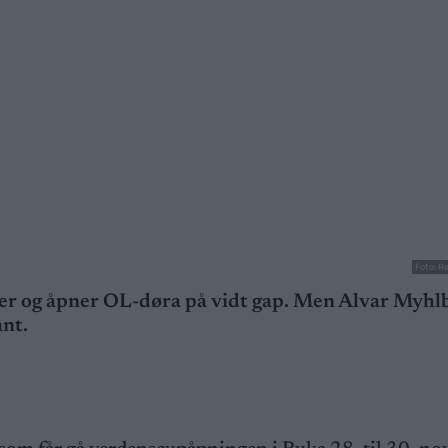
Foto: R
ubler og åpner OL-døra på vidt gap. Men Alvar Myhl
ant.