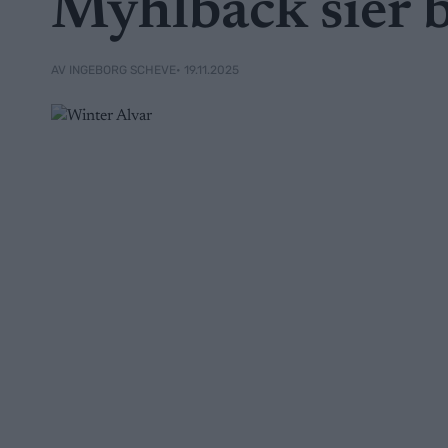
Myhlback sier b
• 19.11.2025
AV INGEBORG SCHEVE