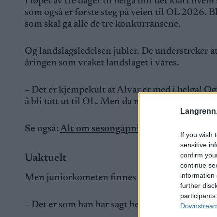
I løpet av tre dager til helga blir det klart h
som også er første steg på veien til OL 2026. 
som skal gå alle de tre konkurransene.
Og landslagsledelsen jubler. De understreker at
åringen som vraket landslaget i våres.
– Det er kjempekult at Alvar er med i helga! Og 
å bli tatt ut til OL. Men da må han gå verdens
Langrenn
Se også:
Alt om sesongåpningen i langrenn –
If you wish 
sensitive in
confirm you
Uaktuelt
continue se
information 
Men juniorkometen finnes ikke interessert.
further disc
participants
– Det er som han har sagt hele tiden. Det er Sk
Downstream 