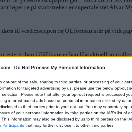
vem som får gå verdenscupåpningen i Ruka 28. til 30. n
Blant løperne på startstreken er supertalentet Alvar 
 døra til verdenscupen og OL fortsatt står på vidt gap
presterer han i Gällivare er han like aktuell som alle 
cuprenn, sier landslagssjef Anders Byström til
Expres
.com -
Do Not Process My Personal Information
 Program og TV-tider
to opt-out of the sale, sharing to third parties, or processing of your per
formation for targeted advertising by us, please use the below opt-out s
r selection. Please note that after your opt-out request is processed y
eing interest-based ads based on personal information utilized by us or
disclosed to third parties prior to your opt-out. You may separately opt-
losure of your personal information by third parties on the IAB’s list of
. This information may also be disclosed by us to third parties on the
IA
i Classics, sier pappa Petter Myhlback.
Participants
that may further disclose it to other third parties.