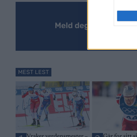
Meld deg på vårt nyh
MEST LEST
Vraker verdensmester –
Går for sitt s