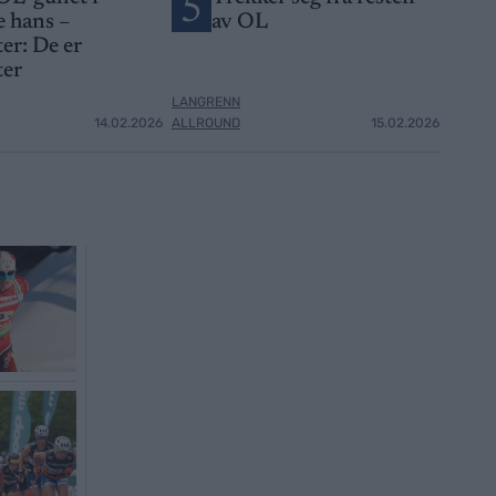
5
 hans –
av OL
er: De er
ter
LANGRENN
14.02.2026
ALLROUND
15.02.2026