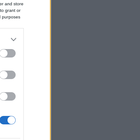
er and store
to grant or
ed purposes
r altså