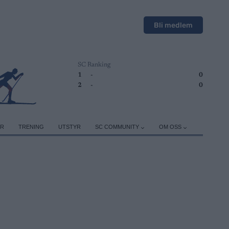
Bli medlem
SC Ranking
1
-
0
2
-
0
ER
TRENING
UTSTYR
SC COMMUNITY
OM OSS