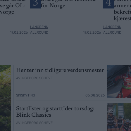
3
4
sse går OL-
for Norge
armene
 Norge
bekreft
kjæres
LANGRENN
LANGRENN
19.02.2026
ALLROUND
19.02.2026
ALLROUND
Henter inn tidligere verdensmester
AV INGEBORG SCHEVE
SKISKYTING
06.08.2026
Startlister og starttider torsdag:
Blink Classics
AV INGEBORG SCHEVE