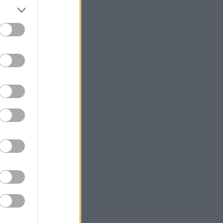
n kommende
redag
ilometere
 inngår i