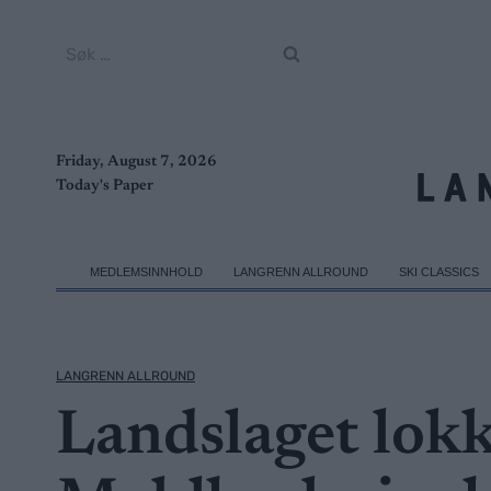
Skip
to
Søk
content
etter:
Friday, August 7, 2026
Today's Paper
MEDLEMSINNHOLD
LANGRENN ALLROUND
SKI CLASSICS
LANGRENN ALLROUND
Landslaget lok