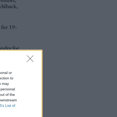
ovember,
Myhlback,
 for 19-
andre for
sen
.
sonal or
ection to
ou may
 personal
out of the
 downstream
B’s List of