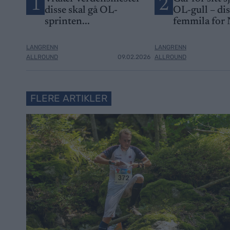
1
2
disse skal gå OL-
OL-gull – di
sprinten...
femmila for
LANGRENN
LANGRENN
ALLROUND
09.02.2026
ALLROUND
FLERE ARTIKLER