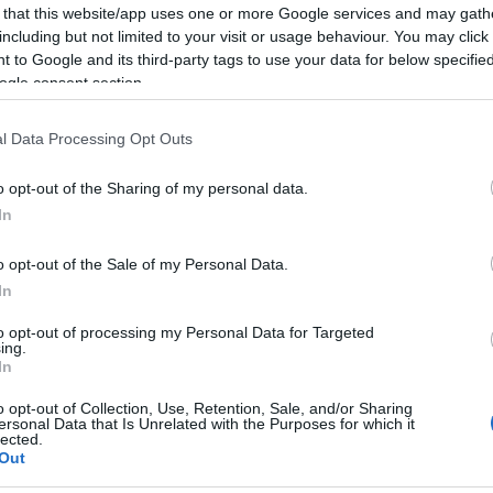
 that this website/app uses one or more Google services and may gath
including but not limited to your visit or usage behaviour. You may click 
 to Google and its third-party tags to use your data for below specifi
ogle consent section.
 sier han.
l Data Processing Opt Outs
o opt-out of the Sharing of my personal data.
le fokuset ligger på langløp, og der er vi nå.
In
en enn å gå OL.
o opt-out of the Sale of my Personal Data.
In
to opt-out of processing my Personal Data for Targeted
ing.
In
 midten av desember. Men den svenske juniorkometen e
 under sesongåpningen i Gällivare kommende helg.
o opt-out of Collection, Use, Retention, Sale, and/or Sharing
ersonal Data that Is Unrelated with the Purposes for which it
lected.
Out
sist, gikk han
rett opp på pallen og knuste flere av
sultater er underordnet.