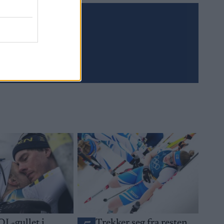
Meld deg på
OL-gullet i
Trekker seg fra resten