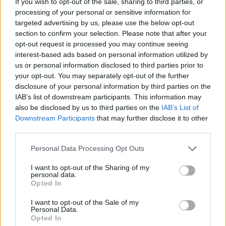
If you wish to opt-out of the sale, sharing to third parties, or
Programmet består av sprint på lørdag og stafetter
processing of your personal or sensitive information for
på søndag. Rennene sendes direkte på YLE.
targeted advertising by us, please use the below opt-out
section to confirm your selection. Please note that after your
Foreløpige startlister sprint:
opt-out request is processed you may continue seeing
interest-based ads based on personal information utilized by
*
Kvinner
us or personal information disclosed to third parties prior to
*
Menn
your opt-out. You may separately opt-out of the further
disclosure of your personal information by third parties on the
Startlister stafett:
IAB’s list of downstream participants. This information may
also be disclosed by us to third parties on the
IAB’s List of
*
Stafett
Downstream Participants
that may further disclose it to other
third parties.
Please note that this website/app uses one or more Google
Personal Data Processing Opt Outs
services and may gather and store information including but
not limited to your visit or usage behaviour. You may click to
I want to opt-out of the Sharing of my
Meld deg på vårt nyhetsbrev
personal data.
grant or deny consent to Google and its third-party tags to
Opted In
use your data for below specified purposes in below Google
consent section.
I want to opt-out of the Sale of my
Meld deg på
Personal Data.
Opted In