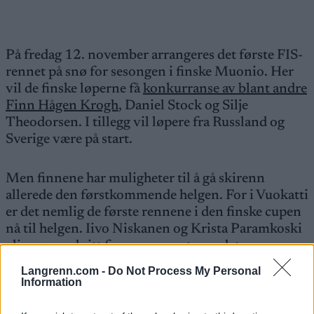
På fredag 12. november arrangeres det første FIS-
rennet på snø for sesongen i finske Muonio. Her
vil de finske løperne få
konkurranse av blant andre
Finn Hågen Krogh
, Daniel Stock og Silje
Theodorsen. I tillegg vil løpere fra Russland og
Sverige være på start.
Men finnene har muligheter til å gå skirenn
allerede den førstkommende helgen. For i Vuokatti
er det nemlig de første rennene i den finske cupen
nå til helgen. Iivo Niskanen og Krista Paramkoski
glimrer med sitt fravær, men utover det er mange
av de finske profilene på plass. Det inkluderer
Langrenn.com -
Do Not Process My Personal
Anne Kyllönen og Joni Mäki.
Information