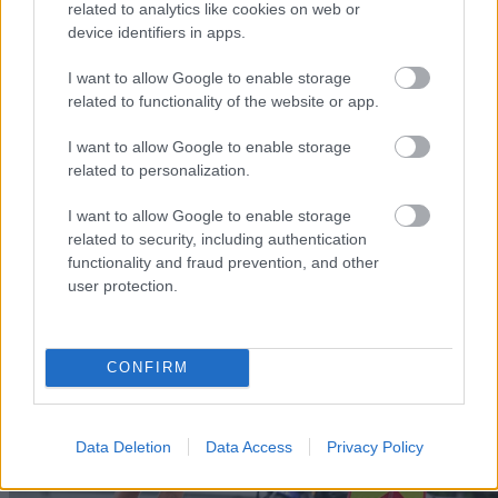
Norge
related to analytics like cookies on web or
device identifiers in apps.
LANGRE
LANGRE
LANGRE
LANGRE
LANGRE
NN
09.0
NN
19.0
NN
19.0
NN
14.0
NN
15.0
I want to allow Google to enable storage
ALLROU
2.20
ALLROU
2.20
ALLROU
2.20
ALLROU
2.20
ALLROU
2.20
related to functionality of the website or app.
ND
26
ND
26
ND
26
ND
26
ND
26
I want to allow Google to enable storage
related to personalization.
FLERE ARTIKLER
I want to allow Google to enable storage
related to security, including authentication
functionality and fraud prevention, and other
user protection.
CONFIRM
Data Deletion
Data Access
Privacy Policy