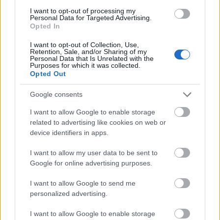
I want to opt-out of processing my
Personal Data for Targeted Advertising.
Opted In
MEST LEST
I want to opt-out of Collection, Use,
Retention, Sale, and/or Sharing of my
Personal Data that Is Unrelated with the
Purposes for which it was collected.
Opted Out
Vrake
Går
Disse
Feiret
Trekk
Google consents
1
2
3
4
5
r
for
går
OL-
er seg
I want to allow Google to enable storage
verde
sitt
OL-
gullet
fra
related to advertising like cookies on web or
nsmes
sjette
femm
i
resten
device identifiers in apps.
ter –
strake
ila for
armen
av OL
disse
OL-
Norge
e hans
I want to allow my user data to be sent to
skal
gull –
–
Google for online advertising purposes.
gå
disse
bekre
OL-
går
fter:
I want to allow Google to send me
sprint
OL-
De er
personalized advertising.
en...
femm
kjære
ila for
ster
I want to allow Google to enable storage