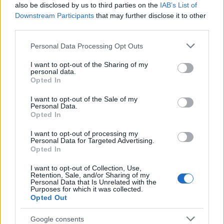
Saken fortsetter under
also be disclosed by us to third parties on the
IAB’s List of
Downstream Participants
that may further disclose it to other
third parties.
Iivo Niskanen tok gull på 15km klassisk under OL 2022.
Foto: GEPA pictures/ Patrick Steiner © Bildbyrån
Please note that this website/app uses one or more Google
Personal Data Processing Opt Outs
services and may gather and store information including but
Flere store endringer
not limited to your visit or usage behaviour. You may click to
I want to opt-out of the Sharing of my
personal data.
grant or deny consent to Google and its third-party tags to
Opted In
Nye ski er ikke det eneste som blir annerledes for
use your data for below specified purposes in below Google
consent section.
Niskanen i år.
I want to opt-out of the Sale of my
Personal Data.
Opted In
Etter flere sesonger med privat satsing, har
I want to opt-out of processing my
Niskanen nå signert med landslaget igjen. Det
Personal Data for Targeted Advertising.
skjedde tidligere i uka, bare dager etter at den
Opted In
svenske trenerprofilen Joakim Abrahamsson tok
I want to opt-out of Collection, Use,
over som hovedtrener.
Retention, Sale, and/or Sharing of my
Personal Data that Is Unrelated with the
Purposes for which it was collected.
Opted Out
Det finske skiforbundet har i år byttet ut hele
trenerteamet for landslagene. I tillegg til
Google consents