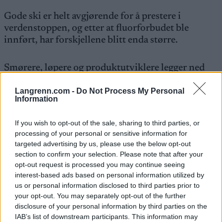
Gode ski er helt avgjørende for å prestere i
verdenstoppen, og etter at fluorforbudet ble
innført, har forskjellene blitt enda større.
Smørere, løpere og produktutviklere legger ned
utallige timer på testing og kartlegging for å finne
fram til de beste konkurranseparene. Ofte har
Langrenn.com -
Do Not Process My Personal
Information
løperne også ett eller flere «gullpar» med ski som
fungerer på spesifikke forhold.
If you wish to opt-out of the sale, sharing to third parties, or
processing of your personal or sensitive information for
Nå må Niskanen starte den jobben på nytt, og
targeted advertising by us, please use the below opt-out
bygge opp en ny skipark helt fra grunnen.
section to confirm your selection. Please note that after your
opt-out request is processed you may continue seeing
interest-based ads based on personal information utilized by
Se også:
Skifter skimerke – må teste 40-50 par
us or personal information disclosed to third parties prior to
ski
your opt-out. You may separately opt-out of the further
disclosure of your personal information by third parties on the
IAB’s list of downstream participants. This information may