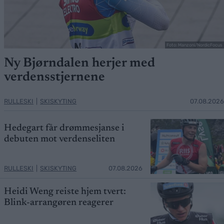
Foto: Manzoni/NordicFocus
Ny Bjørndalen herjer med
verdensstjernene
RULLESKI
|
SKISKYTING
07.08.2026
Hedegart får drømmesjanse i
debuten mot verdenseliten
RULLESKI
|
SKISKYTING
07.08.2026
Heidi Weng reiste hjem tvert:
Blink-arrangøren reagerer