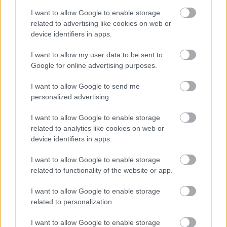
Abrahamsson kommer også den norske
I want to allow Google to enable storage
suksesstrenere Hans Kristian Stadheim til
related to advertising like cookies on web or
herrelandslaget i år.
device identifiers in apps.
Se også:
Sjokksignering – norsk suksesstrener til
I want to allow my user data to be sent to
Google for online advertising purposes.
Finland
I want to allow Google to send me
personalized advertising.
Nå må Iivo Niskanen bygge opp en helt ny skipark. Foto:
Vanzetta/NordicFocus.
I want to allow Google to enable storage
related to analytics like cookies on web or
device identifiers in apps.
I want to allow Google to enable storage
related to functionality of the website or app.
I want to allow Google to enable storage
Meld deg på vårt nyhetsbrev
related to personalization.
I want to allow Google to enable storage