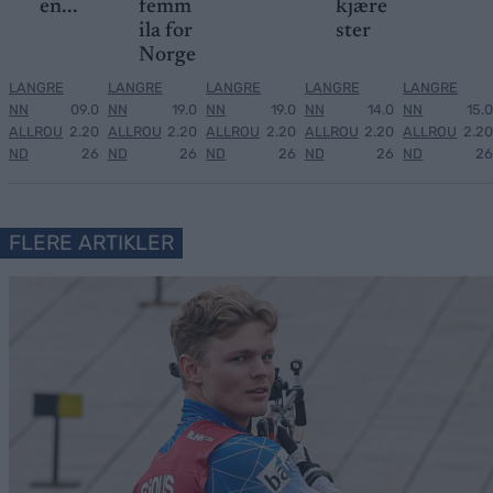
en...
femm
kjære
ila for
ster
Norge
LANGRE
LANGRE
LANGRE
LANGRE
LANGRE
NN
09.0
NN
19.0
NN
19.0
NN
14.0
NN
15.0
ALLROU
2.20
ALLROU
2.20
ALLROU
2.20
ALLROU
2.20
ALLROU
2.20
ND
26
ND
26
ND
26
ND
26
ND
26
FLERE ARTIKLER