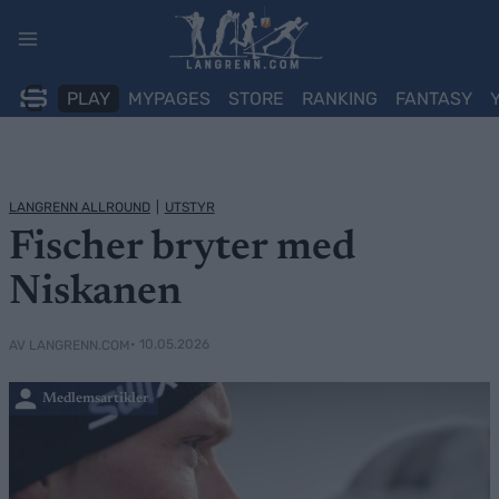
Skip
to
content
PLAY
MYPAGES
STORE
RANKING
FANTASY
LANGRENN ALLROUND
|
UTSTYR
Fischer bryter med
Niskanen
• 10.05.2026
AV LANGRENN.COM
Medlemsartikler