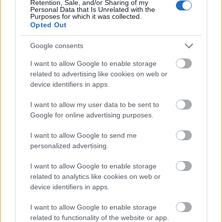
har fått jobbe veldig mye med staking, som jeg
Retention, Sale, and/or Sharing of my
Personal Data that Is Unrelated with the
kanskje har vært litt dårligere i, sier hun til
Purposes for which it was collected.
Langrenn.com.
Opted Out
Google consents
Og etter det, har ting altså gått på skinner for Moa
Ilar.
I want to allow Google to enable storage
related to advertising like cookies on web or
device identifiers in apps.
– Jeg håper at jeg har et uttak før jul, slik at jeg kan
senke skuldrene, og ikke trenger jage en OL-plass.
I want to allow my user data to be sent to
Google for online advertising purposes.
Se også:
I want to allow Google to send me
Langrennsstjernen måtte operere: – Har saget
personalized advertising.
av en del av et bein
I want to allow Google to enable storage
related to analytics like cookies on web or
device identifiers in apps.
Moa Ilar erklærer seg OL-klar. Foto: Maxim Thore /
I want to allow Google to enable storage
BILDBYRÅN
related to functionality of the website or app.