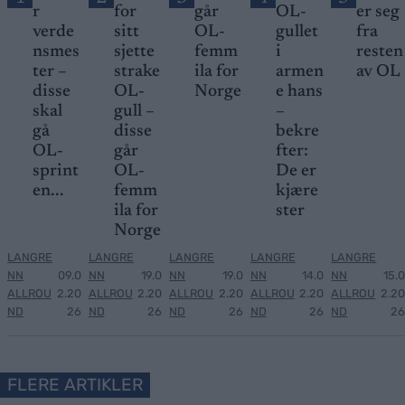
r
for
går
OL-
er seg
verde
sitt
OL-
gullet
fra
nsmes
sjette
femm
i
resten
ter –
strake
ila for
armen
av OL
disse
OL-
Norge
e hans
skal
gull –
–
gå
disse
bekre
OL-
går
fter:
sprint
OL-
De er
en...
femm
kjære
ila for
ster
Norge
LANGRE
LANGRE
LANGRE
LANGRE
LANGRE
NN
09.0
NN
19.0
NN
19.0
NN
14.0
NN
15.0
ALLROU
2.20
ALLROU
2.20
ALLROU
2.20
ALLROU
2.20
ALLROU
2.20
ND
26
ND
26
ND
26
ND
26
ND
26
FLERE ARTIKLER