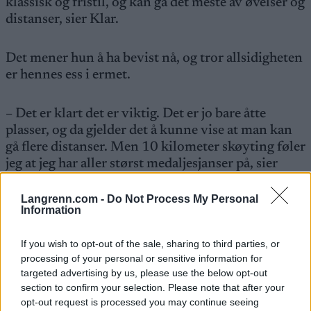
klassisk og fristil, og kan gå det meste av øvelser og
distanser, sier Klar.
Det mener hun å ha bevist nå, og tror allsidigheten
er hennes ess i ermet.
– Det er klart det er viktig. Det er jo bare åtte
plasser, og da gjelder det å kunne vise at man kan
gå flere distanser. Men 10 kilometer skøyting føler
jeg at jeg har aller størst medaljesjanser på, sier
hun.
Langrenn.com -
Do Not Process My Personal
Information
For Ilar blir Tour de Ski en viktig del av
oppkjøringen videre.
If you wish to opt-out of the sale, sharing to third parties, or
processing of your personal or sensitive information for
targeted advertising by us, please use the below opt-out
– Jeg digger Tour de Ski. Jeg synes det er et
section to confirm your selection. Please note that after your
spennende format, og jeg liker å konkurrere mye.
opt-out request is processed you may continue seeing
Så det gleder jeg meg til.