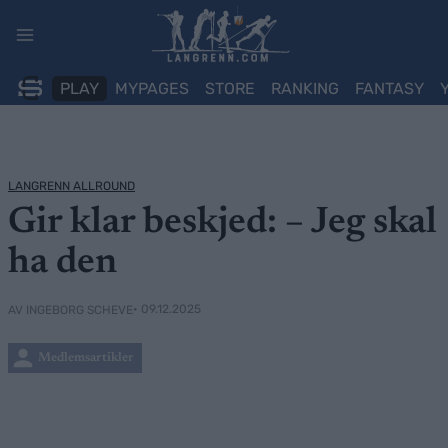
Skip
to
content
PLAY
MYPAGES
STORE
RANKING
FANTASY
LANGRENN ALLROUND
Gir klar beskjed: – Jeg skal
ha den
• 09.12.2025
AV INGEBORG SCHEVE
Medlemsartikler