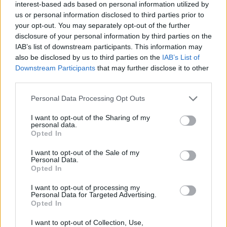
interest-based ads based on personal information utilized by
us or personal information disclosed to third parties prior to
your opt-out. You may separately opt-out of the further
Startet i Holmenkollen
disclosure of your personal information by third parties on the
IAB’s list of downstream participants. This information may
Oppturen startet allerede i mars, da
hun slo
also be disclosed by us to third parties on the
IAB’s List of
Therese Johaug og vant 10-kilometeren i
Downstream Participants
that may further disclose it to other
Holmenkollen
uka etter VM i Trondheim. Og da
third parties.
sesongen dro i gang i november, fortsatte Ilar der
Please note that this website/app uses one or more Google
hun slapp.
Personal Data Processing Opt Outs
services and may gather and store information including but
not limited to your visit or usage behaviour. You may click to
I want to opt-out of the Sharing of my
personal data.
Nøkkelen til suksessen tilskriver hun til dels et
grant or deny consent to Google and its third-party tags to
Opted In
skadeavbrekk på våren og forsommeren. Da måtte
use your data for below specified purposes in below Google
consent section.
hun under kniven for å ta tak i en seiglivet skade
I want to opt-out of the Sale of my
Personal Data.
hun hadde slitt med i ti år. og første del av
Opted In
barmarksesongen var preget av opptrening.
I want to opt-out of processing my
Personal Data for Targeted Advertising.
– Jeg ble operert i april, så jeg måtte jo tilpasse litt.
Opted In
Men jeg tror at det har vært positivt for meg. Jeg
I want to opt-out of Collection, Use,