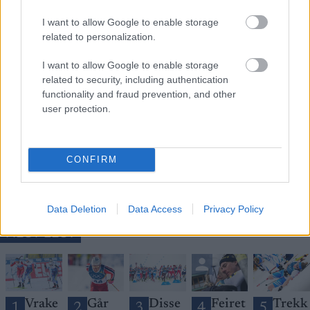
I want to allow Google to enable storage
related to personalization.
I want to allow Google to enable storage
related to security, including authentication
functionality and fraud prevention, and other
Meld deg på vårt nyhetsbrev
user protection.
Meld deg på
CONFIRM
Data Deletion
Data Access
Privacy Policy
MEST LEST
Vrake
Går
Disse
Feiret
Trekk
1
2
3
4
5