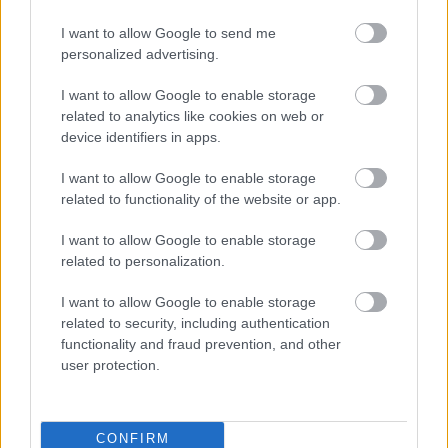
—
I want to allow Google to send me
personalized advertising.
NM junior
I want to allow Google to enable storage
Hommelvik, Sør-Trøndelag – 6. mars 2015
related to analytics like cookies on web or
device identifiers in apps.
Menn 19/20 år – 20 km, fristil
I want to allow Google to enable storage
1. Audun Erikstad, Vadsø SK 44:42,7
related to functionality of the website or app.
2. Eirik Sverdrup Augdal, Ringkollen SK 44:51,8
3. Jan Thomas Jenssen, Hommelvik IL 45:08,8
I want to allow Google to enable storage
4. Martin Hovin, Byåsen IL 45:26,3
related to personalization.
5. Lars Gunnar Skjevdal, Røros IL 45:39,7
5. Joachim Aurland, Kjellmyra IL 45:42,2
I want to allow Google to enable storage
related to security, including authentication
6. Mattis Stenshagen, Follebu SK 45:48,9
functionality and fraud prevention, and other
user protection.
*
Komplette resultater
*
Samleside for alle resultater fra Junior-NM
2015
.
CONFIRM