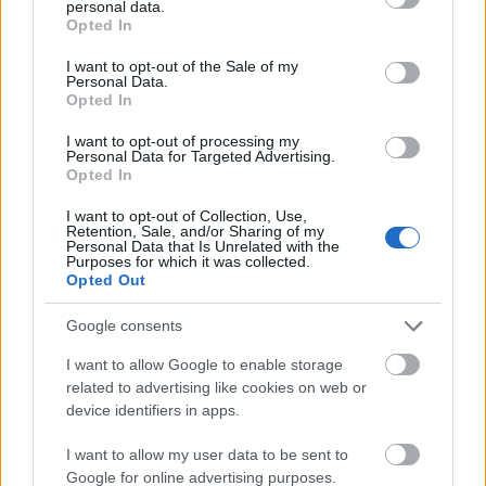
ble jeg helt hektet.
personal data.
grant or deny consent to Google and its third-party tags to
Opted In
use your data for below specified purposes in below Google
consent section.
I want to opt-out of the Sale of my
– Hva er framtidsmålet?
Personal Data.
Opted In
– Jeg har selvfølgelig lyst til å hevde meg som
I want to opt-out of processing my
senior og utvikle meg i den samme gode retningen
Personal Data for Targeted Advertising.
Opted In
som jeg har gjort til nå.
I want to opt-out of Collection, Use,
Retention, Sale, and/or Sharing of my
– Og drømmeyrket utenom det å gå på ski?
Personal Data that Is Unrelated with the
Purposes for which it was collected.
Opted Out
– Kunne egentlig tenke meg å jobbe som
Google consents
partymaker.
I want to allow Google to enable storage
related to advertising like cookies on web or
I dag passer yrkesdrømmen – utenom ski – bra.
device identifiers in apps.
Gull kan feires, men det er et nytt renn i morgen.
I want to allow my user data to be sent to
Google for online advertising purposes.