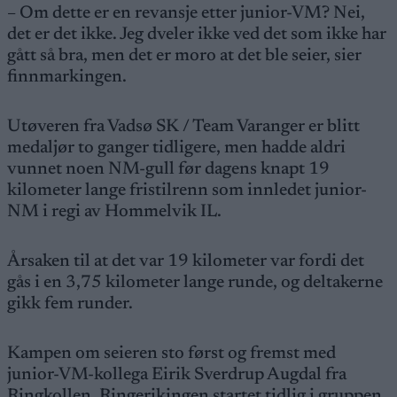
– Om dette er en revansje etter junior-VM? Nei,
det er det ikke. Jeg dveler ikke ved det som ikke har
gått så bra, men det er moro at det ble seier, sier
finnmarkingen.
Utøveren fra Vadsø SK / Team Varanger er blitt
medaljør to ganger tidligere, men hadde aldri
vunnet noen NM-gull før dagens knapt 19
kilometer lange fristilrenn som innledet junior-
NM i regi av Hommelvik IL.
Årsaken til at det var 19 kilometer var fordi det
gås i en 3,75 kilometer lange runde, og deltakerne
gikk fem runder.
Kampen om seieren sto først og fremst med
junior-VM-kollega Eirik Sverdrup Augdal fra
Ringkollen. Ringerikingen startet tidlig i gruppen