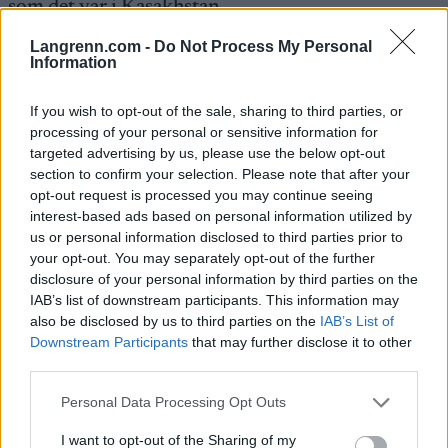
som det var i Kasakhstan.
Langrenn.com -
Do Not Process My Personal
– Imponerende at arrangøren klarer å få til så gode
Information
forhold.
If you wish to opt-out of the sale, sharing to third parties, or
processing of your personal or sensitive information for
Har humør
targeted advertising by us, please use the below opt-out
– Hva er den viktigste årsaken til at du er så god på
section to confirm your selection. Please note that after your
ski?
opt-out request is processed you may continue seeing
interest-based ads based on personal information utilized by
us or personal information disclosed to third parties prior to
– Jeg er i godt humør når jeg driver med ting som
your opt-out. You may separately opt-out of the further
omhandler langrenn.
disclosure of your personal information by third parties on the
IAB’s list of downstream participants. This information may
also be disclosed by us to third parties on the
IAB’s List of
På et vis er det nesten tilfeldig at han ble skiløper.
Downstream Participants
that may further disclose it to other
third parties.
– Jeg begynte å gå da jeg var 11-12 år gammel. Jeg
Please note that this website/app uses one or more Google
Personal Data Processing Opt Outs
var vel egentlig med fordi noen av kompisene
services and may gather and store information including but
ønsket at jeg skulle komme på skitrening. Etter det
not limited to your visit or usage behaviour. You may click to
I want to opt-out of the Sharing of my