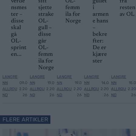
verde
sitt
OL-
gullet
fra
nsmes
sjette
femm
i
resten
ter –
strake
ila for
armen
av OL
disse
OL-
Norge
e hans
skal
gull –
–
gå
disse
bekre
OL-
går
fter:
sprint
OL-
De er
en...
femm
kjære
ila for
ster
Norge
LANGRE
LANGRE
LANGRE
LANGRE
LANGRE
NN
09.0
NN
19.0
NN
19.0
NN
14.0
NN
15.0
ALLROU
2.20
ALLROU
2.20
ALLROU
2.20
ALLROU
2.20
ALLROU
2.20
ND
26
ND
26
ND
26
ND
26
ND
26
FLERE ARTIKLER