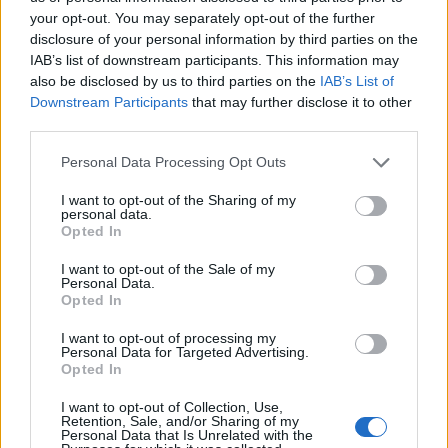
langrennsløper med to OL-gull (2002 og 2006) og
your opt-out. You may separately opt-out of the further
ett sølv (2002), samt to VM-gull (2001 og 2009)
disclosure of your personal information by third parties on the
og ett sølv (1999).
IAB’s list of downstream participants. This information may
also be disclosed by us to third parties on the
IAB’s List of
Downstream Participants
that may further disclose it to other
Tsjekkiske Lukas Bauer tok for øvrig sølv på den
third parties.
aktuelle 15-kilomteren under VM i Liberec i
2009, mens finske Matti Heikkinen tok bronse.
Please note that this website/app uses one or more Google
Personal Data Processing Opt Outs
Beste norske var Eldar Rønning på sjuendeplass.
services and may gather and store information including but
Veerpalus andre VM-gull var på tremila under VM
not limited to your visit or usage behaviour. You may click to
I want to opt-out of the Sharing of my
personal data.
grant or deny consent to Google and its third-party tags to
i Lahti i 2001.
Opted In
use your data for below specified purposes in below Google
consent section.
I want to opt-out of the Sale of my
Personal Data.
Tilbake i manesjen
Opted In
I vinter dukket Andrus Veerpalu opp i
I want to opt-out of processing my
internasjonal skisport igjen, selv om han fortsatt
Personal Data for Targeted Advertising.
Opted In
er utestengt av de internasjonale ski- og
snowboardforbundet (FIS).
I want to opt-out of Collection, Use,
Retention, Sale, and/or Sharing of my
Personal Data that Is Unrelated with the