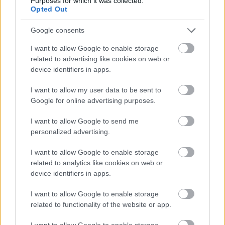
Purposes for which it was collected.
Denne gangen i skiskyting. 54-åringen er nå
Opted Out
ansatt som en del av det ukrainske
skiskytterlandslaget. Det bekrefter det ukrainske
Google consents
landslaget.
I want to allow Google to enable storage
related to advertising like cookies on web or
Les mer:
device identifiers in apps.
Fikk sjokk: Dopingdømt OL-legende dukket
I want to allow my user data to be sent to
opp på sesongåpningen
Google for online advertising purposes.
I want to allow Google to send me
personalized advertising.
I want to allow Google to enable storage
related to analytics like cookies on web or
Andrus Veerpalu fra Estland skal ha brukt bloddoping like
device identifiers in apps.
før VM 2009 i Liberec, der han uventet tok gull p 15-
kilometeren. Foto: Bildbyrån
I want to allow Google to enable storage
related to functionality of the website or app.
I want to allow Google to enable storage