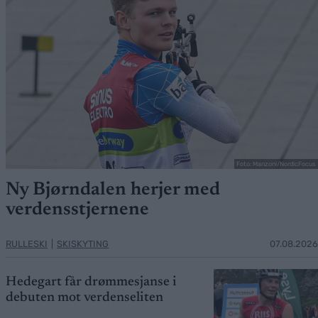
Foto: Manzoni/NordicFocus
Ny Bjørndalen herjer med
verdensstjernene
RULLESKI
|
SKISKYTING
07.08.2026
Hedegart får drømmesjanse i
debuten mot verdenseliten