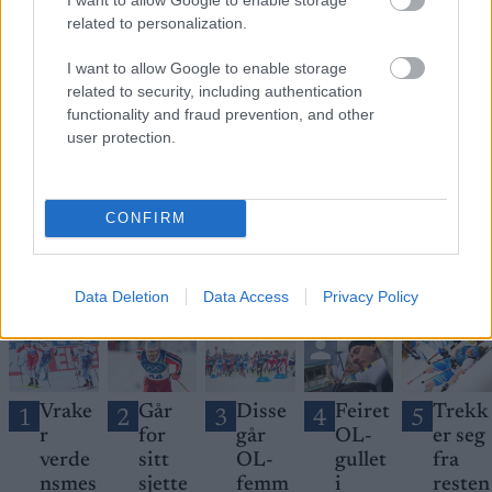
related to personalization.
I want to allow Google to enable storage
Meld deg på vårt nyhetsbrev
related to security, including authentication
functionality and fraud prevention, and other
user protection.
Meld deg på
CONFIRM
MEST LEST
Data Deletion
Data Access
Privacy Policy
Vrake
Går
Disse
Feiret
Trekk
1
2
3
4
5
r
for
går
OL-
er seg
verde
sitt
OL-
gullet
fra
nsmes
sjette
femm
i
resten