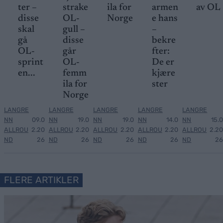
ter –
strake
ila for
armen
av OL
disse
OL-
Norge
e hans
skal
gull –
–
gå
disse
bekre
OL-
går
fter:
sprint
OL-
De er
en...
femm
kjære
ila for
ster
Norge
LANGRE
LANGRE
LANGRE
LANGRE
LANGRE
NN
09.0
NN
19.0
NN
19.0
NN
14.0
NN
15.0
ALLROU
2.20
ALLROU
2.20
ALLROU
2.20
ALLROU
2.20
ALLROU
2.20
ND
26
ND
26
ND
26
ND
26
ND
26
FLERE ARTIKLER