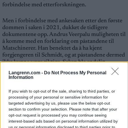
forbindelse med etterforskningen.
Men i forbindelse med ankesaken etter den første
dommen i saken i 2021, dukket de tidligere
dokumentene opp. Andrus Veerpalu muligheten til
å komme med en forklaring om påstandene til
Matschinerer. Han benektet da å ha kjent
forgjengeren til Schmidt, og at påstandene dermed
ikke kunne være riktige. Saken ble endelig
avsluttet i 2024.
Langrenn.com -
Do Not Process My Personal
Information
Han er ikke tidligere tatt for bloddoping. I 2011,
If you wish to opt-out of the sale, sharing to third parties, or
like før han la opp, ble han tatt for veksthormoner.
processing of your personal or sensitive information for
Esteren anket dommen, og i 2013 ble den
targeted advertising by us, please use the below opt-out
opphevet av CAS.
section to confirm your selection. Please note that after your
opt-out request is processed you may continue seeing
Andrus Veerpalu er Estlands mestvinnende
interest-based ads based on personal information utilized by
us or personal information disclosed to third parties prior to