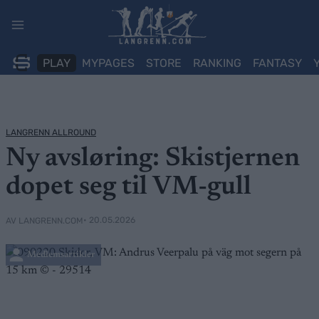
Skip
to
content
PLAY
MYPAGES
STORE
RANKING
FANTASY
LANGRENN ALLROUND
Ny avsløring: Skistjernen
dopet seg til VM-gull
• 20.05.2026
AV LANGRENN.COM
Medlemsartikler