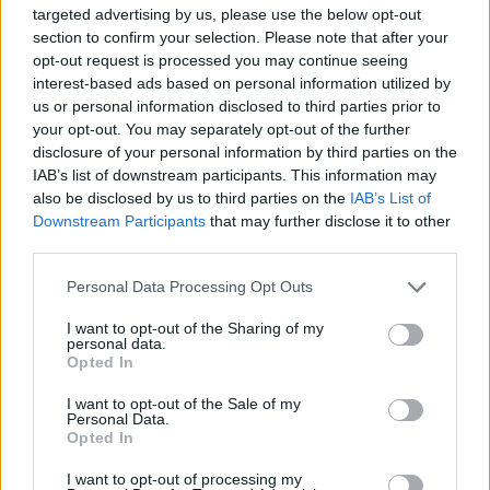
targeted advertising by us, please use the below opt-out
Les også:
section to confirm your selection. Please note that after your
Norsk totaldominans i Skandinavisk Cup
opt-out request is processed you may continue seeing
Norsk talent imponerer i prestisjetung FIS-
interest-based ads based on personal information utilized by
sprint
us or personal information disclosed to third parties prior to
your opt-out. You may separately opt-out of the further
disclosure of your personal information by third parties on the
Jobber med å spikre terminlista
IAB’s list of downstream participants. This information may
Arrangementsansvarlig i langrenn i Norges
also be disclosed by us to third parties on the
IAB’s List of
Skiforbund Erik Husby, var nylig på nordisk
Downstream Participants
that may further disclose it to other
grenmøte i Tallinn blant annet for å forberede
third parties.
neste års Skandinavisk Cup.
Please note that this website/app uses one or more Google
Personal Data Processing Opt Outs
services and may gather and store information including but
– Vi jobbet blant annet med terminlista og
not limited to your visit or usage behaviour. You may click to
I want to opt-out of the Sharing of my
personal data.
regelendringer foran kommende sesong. Dette
grant or deny consent to Google and its third-party tags to
Opted In
OPA-samarbeidet får ingen konsekvenser for
use your data for below specified purposes in below Google
consent section.
Skandinavisk Cup, sier Husby.
I want to opt-out of the Sale of my
Personal Data.
Opted In
Kommende sesong er det renn i Hommelvik 1. til
I want to opt-out of processing my
3. mars.