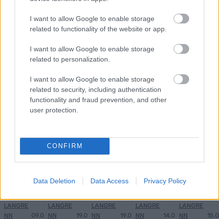
MEST LEST
I want to allow Google to enable storage
related to functionality of the website or app.
I want to allow Google to enable storage
related to personalization.
Vrake
Går
Disse
Feiret
Trekk
1
2
3
4
5
r
for
går
OL-
er seg
I want to allow Google to enable storage
verde
sitt
OL-
gullet
fra
related to security, including authentication
nsmes
sjette
femm
i
resten
functionality and fraud prevention, and other
ter –
strake
ila for
armen
av OL
user protection.
disse
OL-
Norge
e hans
skal
gull –
–
gå
disse
bekre
CONFIRM
OL-
går
fter:
sprint
OL-
De er
en...
femm
kjære
ila for
ster
Data Deletion
Data Access
Privacy Policy
Norge
LANGRE
LANGRE
LANGRE
LANGRE
LANGRE
NN
09.0
NN
19.0
NN
19.0
NN
14.0
NN
15.0