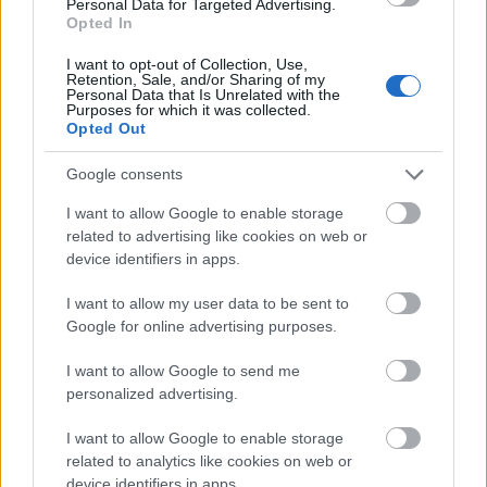
Personal Data for Targeted Advertising.
Opted In
Foreløpig terminliste for Skandinavisk Cup
I want to opt-out of Collection, Use,
Retention, Sale, and/or Sharing of my
2023-2024:
Personal Data that Is Unrelated with the
Purposes for which it was collected.
15. til 17. desember: Vuokatti, Finland
Opted Out
12. til 14. januar: Otepää, Estland
1.til 3.mars: Hommelvik, Norge
Google consents
I want to allow Google to enable storage
related to advertising like cookies on web or
device identifiers in apps.
I want to allow my user data to be sent to
Meld deg på vårt nyhetsbrev
Google for online advertising purposes.
I want to allow Google to send me
Meld deg på
personalized advertising.
I want to allow Google to enable storage
related to analytics like cookies on web or
device identifiers in apps.