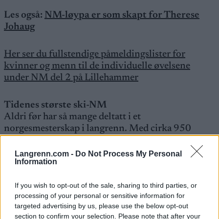
Les også:
NM-løypa er som skapt for Therese
Johaug
Her ser du fullstendige påmeldingslister for
kvinner og menn til de individuelle øvelsene
under NM del 2 på Lillehammer
Tidenes største ski-NM
Aldri før har så mange deltatt i et
norgesmesterskap i langrenn. Med cirka 950
deltakere til fredagens renn, der også juniorene får
delta, er tidligere rekord fra Lygna i 2019 gruset:
Langrenn.com -
Do Not Process My Personal
Information
Der var det 719 deltakere.
If you wish to opt-out of the sale, sharing to third parties, or
NM er for mange, ikke minst juniorene, en unik
processing of your personal or sensitive information for
mulighet til å måle seg mot verdens beste
targeted advertising by us, please use the below opt-out
langrennsløpere, og er dessuten en av få sjanser til
section to confirm your selection. Please note that after your