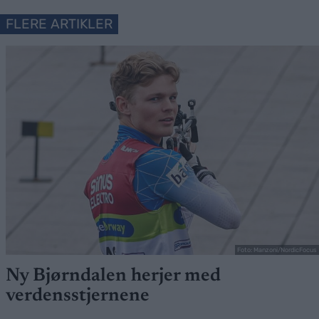
FLERE ARTIKLER
Foto: Manzoni/NordicFocus
Ny Bjørndalen herjer med
verdensstjernene