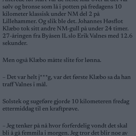
sølv og bronse som lå i potten på fredagens 10
kilometer klassisk under NM del 2 på
Lillehammer. Og slik ble det. Johannes Høsflot
Klæbo tok sitt andre NM-gull på under 24 timer.
27-åringen fra Byåsen IL slo Erik Valnes med 12.6
sekunder.
Men også Klæbo måtte slite for lønna.
– Det var helt j***g, var det første Klæbo sa da han
traff Valnes i mål.
Solstek og sugeføre gjorde 10 kilometeren fredag
ettermiddag til en kraftprøve.
– Jeg tenker på nå hvor forferdelig vondt det skal
bli å gå femmila i morgen. Jeg tror det blir noe av