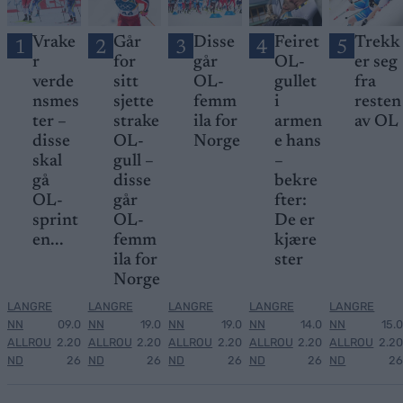
Vrake
Går
Disse
Feiret
Trekk
1
2
3
4
5
r
for
går
OL-
er seg
verde
sitt
OL-
gullet
fra
nsmes
sjette
femm
i
resten
ter –
strake
ila for
armen
av OL
disse
OL-
Norge
e hans
skal
gull –
–
gå
disse
bekre
OL-
går
fter:
sprint
OL-
De er
en...
femm
kjære
ila for
ster
Norge
LANGRE
LANGRE
LANGRE
LANGRE
LANGRE
NN
09.0
NN
19.0
NN
19.0
NN
14.0
NN
15.0
ALLROU
2.20
ALLROU
2.20
ALLROU
2.20
ALLROU
2.20
ALLROU
2.20
ND
26
ND
26
ND
26
ND
26
ND
26