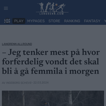
Skip
to
content
PLAY
MYPAGES
STORE
RANKING
FANTASY
LANGRENN ALLROUND
– Jeg tenker mest på hvor
forferdelig vondt det skal
bli å gå femmila i morgen
• 22.03.2024
AV INGEBORG SCHEVE