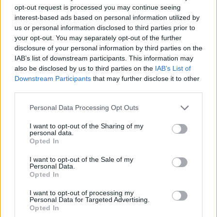
å få vise seg fram på TV.
opt-out request is processed you may continue seeing
interest-based ads based on personal information utilized by
us or personal information disclosed to third parties prior to
For Skiforbundet, som lenge har slitt med
your opt-out. You may separately opt-out of the further
skrantende økonomi, er oppgangen i NM-
disclosure of your personal information by third parties on the
deltakelsen en gavepakke.
IAB’s list of downstream participants. This information may
also be disclosed by us to third parties on the
IAB’s List of
Downstream Participants
that may further disclose it to other
– Dette er fantastisk. Vi er helt avhengig av å
third parties.
rekruttere godt til det øverste nivået i norsk
Please note that this website/app uses one or more Google
langrenn, og dette er en stor seier til våre dyktige
Personal Data Processing Opt Outs
services and may gather and store information including but
skiklubber i alle våre skikretser, sier daglig leder i
not limited to your visit or usage behaviour. You may click to
I want to opt-out of the Sharing of my
langrenn i Norges Skiforbund Cathrine Instebø i
personal data.
grant or deny consent to Google and its third-party tags to
Opted In
en pressemelding, og understreker at
use your data for below specified purposes in below Google
eksponeringen mesterskapet får er uvurderlig for
consent section.
I want to opt-out of the Sale of my
langrennssporten.
Personal Data.
Opted In
– Synligheten vi oppnår gjennom NRK denne uka,
I want to opt-out of processing my
Personal Data for Targeted Advertising.
er også av stor betydning for oss. NM på ski er
Opted In
blitt et fantastisk TV-produkt med en hel dags