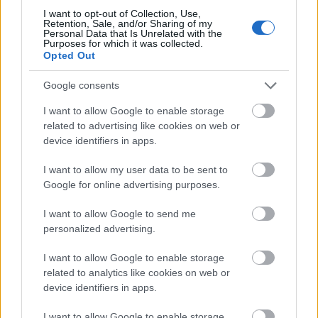
I want to opt-out of Collection, Use,
sending på NRK både fredag og lørdag i tillegg til
Retention, Sale, and/or Sharing of my
teamsprinten i beste sendetid torsdag rett før
Personal Data that Is Unrelated with the
Purposes for which it was collected.
Dagsrevyen. Dette er viktig for interessen rundt
Opted Out
langrenn.
Google consents
FAKTA: NM del 2
I want to allow Google to enable storage
Hvem:
Kvinner og menn senior, åpent for junior
related to advertising like cookies on web or
på fredag
device identifiers in apps.
Hva:
Norgesmesterskap
I want to allow my user data to be sent to
Hvor:
Lillehammer
Google for online advertising purposes.
Når:
21. til 23. mars
I potten:
Sesongens siste sjanse til å vise seg fram
I want to allow Google to send me
for landslagsledelsen
personalized advertising.
TV:
NRK
I want to allow Google to enable storage
related to analytics like cookies on web or
Program
device identifiers in apps.
Torsdag 21. mars
13:25: Sprint klassisk, prolog, para sittende og
I want to allow Google to enable storage