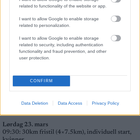
related to functionality of the website or app.
stående
14:30: Sprint klassisk, finaler, para sittende og
I want to allow Google to enable storage
stående
related to personalization.
15:00: Teamsprint klassisk, kvalifisering, kvinner
og menn
I want to allow Google to enable storage
18:00: Teamsprint klassisk, finaler, kvinner og
related to security, including authentication
functionality and fraud prevention, and other
menn
user protection.
Startlister, detaljer og resultater
Fredag 22. mars
CONFIRM
09:40: 5km, para sittende
10:20: 5km klassisk, individuell start, kvinner
13:10: 10km klassisk, individuell start, menn
Data Deletion
Data Access
Privacy Policy
Startlister, detaljer og resultater
Lørdag 23. mars
09:30: 30km fristil (4×7.5km), individuell start,
kvinner