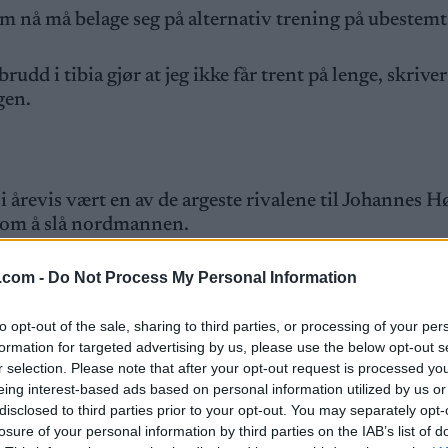
 nå må belage seg på alternativ trening på ubestemt
brudd i tibia gjør at jeg ikke får trent på lenge, skriver
gen.
 årevis vært en av de argeste rivalene til Johannes H
n om å slå nordmannen.
.com -
Do Not Process My Personal Information
t til streken en rekke ganger, men så langt bare slått
annes Høsflot Klæbo i sprint, under den nasjonale
to opt-out of the sale, sharing to third parties, or processing of your per
vat nummer tre, og Klæbo nummer fem
.
formation for targeted advertising by us, please use the below opt-out s
r selection. Please note that after your opt-out request is processed y
 sprint, men Klæbo deltok ikke på noen av de rennene
eing interest-based ads based on personal information utilized by us or
disclosed to third parties prior to your opt-out. You may separately opt-
losure of your personal information by third parties on the IAB’s list of
rtid Klæbo med ett sekund på 15-kilometeren, der de