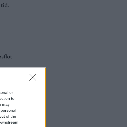
 tid.
øsflot
 han en
sonal or
ection to
ou may
.
 personal
out of the
 downstream
 to