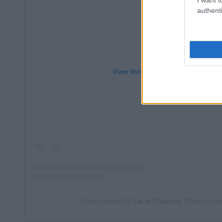
authenti
View this post on Instagram
A post shared by 𝐋𝐮𝐜𝐚𝐬 𝐂𝐡𝐚𝐧𝐚𝐯𝐚𝐭 (@lucasch