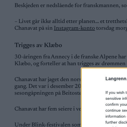
Beskjeden er nedslående for franskmannen, som
– Livet går ikke alltid etter planen… et tretthets
Chanavat på sin
Instagram-konto
torsdag mor
Trigges av Klæbo
30-åringen fra Annecy i de franske Alpene har i
Klæbo, og forteller at han trigges av drømme
Langrenn
Chanavat har jaget den norske superstjernen hel
gang. Det var i desember 2019. Da slo han Joh
If you wish 
sesongåpningen på Beitostølen. Der ble
Chana
sensitive in
confirm you
Chanavat har fem seiere i verdenscupen, alle i
continue se
information 
further disc
Under Blink-festivalen sommer slo han imidle