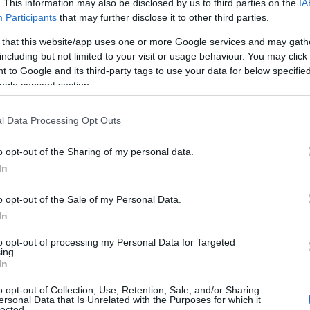
. This information may also be disclosed by us to third parties on the
IA
Participants
that may further disclose it to other third parties.
 that this website/app uses one or more Google services and may gath
including but not limited to your visit or usage behaviour. You may click 
dårligere ski, ville han fortsatt være lei å slå
 to Google and its third-party tags to use your data for below specifi
ogle consent section.
l Data Processing Opt Outs
o opt-out of the Sharing of my personal data.
In
 Johannes Høsflot Klæbo flere ganger. Her fra sprinten under p
o opt-out of the Sale of my Personal Data.
Østberg Amundsen – men altså bak rivalen. Foto: Modica/Nord
In
to opt-out of processing my Personal Data for Targeted
ing.
In
poret, og har vært på besøk hos hverandre en rekke g
o opt-out of Collection, Use, Retention, Sale, and/or Sharing
ersonal Data that Is Unrelated with the Purposes for which it
lected.