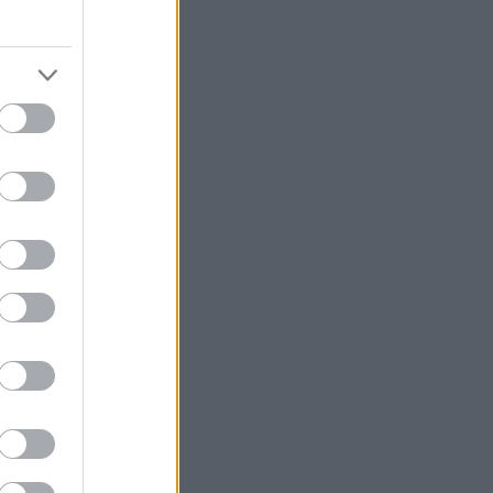
kapet.
ar altså