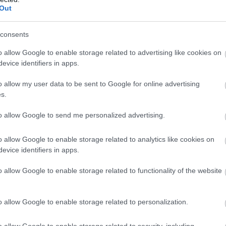
il Trondheim
Out
rinten var det eneste rennet Chanavat gikk i mesters
consents
o allow Google to enable storage related to advertising like cookies on
evice identifiers in apps.
26 i Milano/Cortina. Men oppkjøringen til sesongen h
o allow my user data to be sent to Google for online advertising
s.
e Ski og verdenscupen i langrenn
to allow Google to send me personalized advertising.
o allow Google to enable storage related to analytics like cookies on
evice identifiers in apps.
o allow Google to enable storage related to functionality of the website
o allow Google to enable storage related to personalization.
o allow Google to enable storage related to security, including