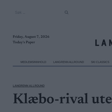
Skip
to
Søk
content
etter:
Friday, August 7, 2026
Today's Paper
MEDLEMSINNHOLD
LANGRENN ALLROUND
SKI CLASSICS
LANGRENN ALLROUND
Klæbo-rival ute