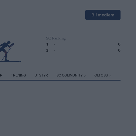
Bli medlem
SC Ranking
1
-
0
2
-
0
ER
TRENING
UTSTYR
SC COMMUNITY
OM OSS