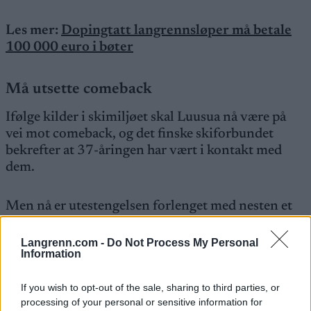
Les mer:
Dopingtatt langrennsløper må betale
100 000 euro i bøter
Må utsette comeback
Ifølge kilder i skimiljøet skal Luusua nå være på
vei mot comeback, og det finske skiforbundet
bekrefter at 37-åringen har vært i kontakt med
dem.
Men nå er utestengelsen forlenget med nesten et
halvt år.
Langrenn.com -
Do Not Process My Personal
Information
– Utestengelsen opphører den 3. januar 2026, som
er den første dagen han kan konkurrere og han kan
If you wish to opt-out of the sale, sharing to third parties, or
få tilbake sin status som aktiv i FIS systemet, sier
processing of your personal or sensitive information for