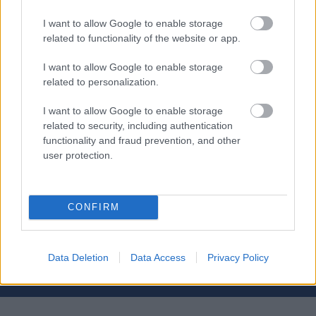
– Det er generelt veldig deilig å bevege seg.
I want to allow Google to enable storage
related to functionality of the website or app.
I want to allow Google to enable storage
related to personalization.
Ari Luusua under Arefjaellsloppet 2021. Foto: Ski
Classics/Magnus Oesth/NordicFocus
I want to allow Google to enable storage
related to security, including authentication
functionality and fraud prevention, and other
user protection.
CONFIRM
Meld deg på vårt nyhetsbrev
Data Deletion
Data Access
Privacy Policy
Meld deg på