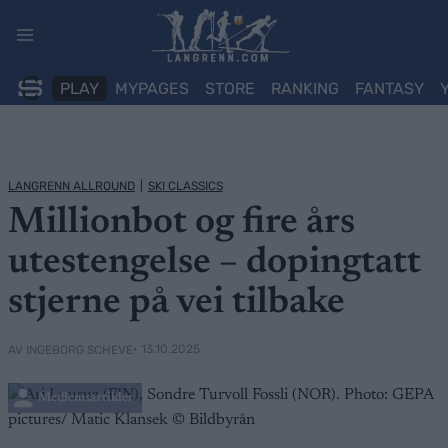
Skip
to
content
PLAY
MYPAGES
STORE
RANKING
FANTASY
LANGRENN ALLROUND
|
SKI CLASSICS
Millionbot og fire års
utestengelse – dopingtatt
stjerne på vei tilbake
• 13.10.2025
AV INGEBORG SCHEVE
Medlemsartikler