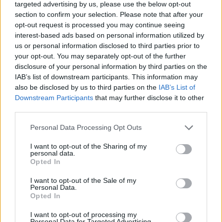
Larissa Erola, som har ansvaret for
targeted advertising by us, please use the below opt-out
konkurranselisenser i det finske skiforbundet.
section to confirm your selection. Please note that after your
opt-out request is processed you may continue seeing
interest-based ads based on personal information utilized by
– Utestengelsen skulle egentlig opphørt 26. august
us or personal information disclosed to third parties prior to
i år, men fordi han den gang meldte til FIS at han
your opt-out. You may separately opt-out of the further
hadde lagt opp og så ombestemte seg, så ble
disclosure of your personal information by third parties on the
utestengelsen forlenget, forklarer Erola til
Yle
.
IAB’s list of downstream participants. This information may
also be disclosed by us to third parties on the
IAB’s List of
Downstream Participants
that may further disclose it to other
Stoppet Bjørgen og Northug
third parties.
Den utvidede utestengelsen skyldes den samme
Please note that this website/app uses one or more Google
Personal Data Processing Opt Outs
services and may gather and store information including but
regelen som skapte trøbbel for både Marit Bjørgen
not limited to your visit or usage behaviour. You may click to
I want to opt-out of the Sharing of my
og Petter Northug da de skulle gjøre comeback,
personal data.
grant or deny consent to Google and its third-party tags to
henholdsvis i 2020 og 2022. De fikk begge
Opted In
use your data for below specified purposes in below Google
startnekt på grunn av manglende innrapportering
consent section.
I want to opt-out of the Sale of my
til WADAs meldepliktsystem ADAMs.
Personal Data.
Opted In
Se også:
Hva er ADAMS og hvem skal bruke
I want to opt-out of processing my
Personal Data for Targeted Advertising.