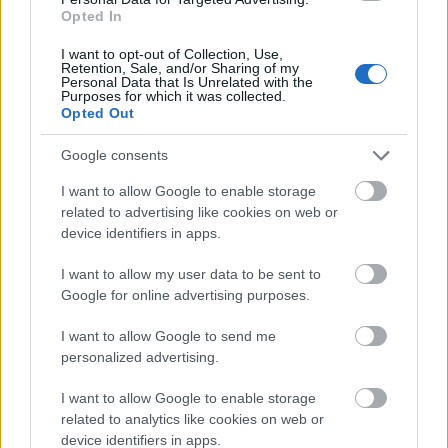
det?
Opted In
I want to opt-out of Collection, Use,
Holder kortene tett
Retention, Sale, and/or Sharing of my
Personal Data that Is Unrelated with the
Purposes for which it was collected.
Luusua, som har unngått å vise seg offentlig de
Opted Out
siste åra, vil verken bekrefte eller avkrefte
comeback-ryktene.
Google consents
I want to allow Google to enable storage
– Jeg er først og fremst en arbeidende
related to advertising like cookies on web or
device identifiers in apps.
familiemann. Jeg har ingen kommentar (til mulig
comeback) verken i den ene eller den andre
I want to allow my user data to be sent to
retningen. Jeg vil informere dere dersom det er
Google for online advertising purposes.
noe, sier han til Yle.
I want to allow Google to send me
personalized advertising.
Luusua er kjent for å ha opprettholdt treningen,
men var ikke interessert i år diskutere det
I want to allow Google to enable storage
nærmere.
related to analytics like cookies on web or
device identifiers in apps.