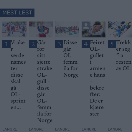
MEST LEST
Vrake
Går
Disse
Feiret
Trekk
1
2
3
4
5
r
for
går
OL-
er seg
verde
sitt
OL-
gullet
fra
nsmes
sjette
femm
i
resten
ter –
strake
ila for
armen
av OL
disse
OL-
Norge
e hans
skal
gull –
–
gå
disse
bekre
OL-
går
fter:
sprint
OL-
De er
en...
femm
kjære
ila for
ster
Norge
LANGRE
LANGRE
LANGRE
LANGRE
LANGRE