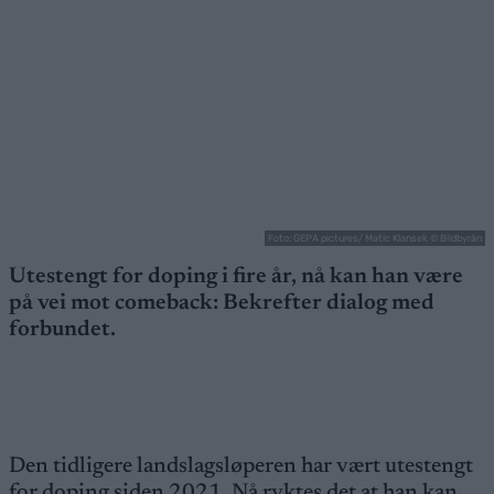
Foto: GEPA pictures/ Matic Klansek © Bildbyrån
Utestengt for doping i fire år, nå kan han være
på vei mot comeback: Bekrefter dialog med
forbundet.
Den tidligere landslagsløperen har vært utestengt
for doping siden 2021. Nå ryktes det at han kan