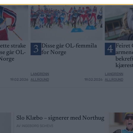
jette strake
Disse går OL-femmila
Feiret 
3
4
sse går OL-
for Norge
armene
 Norge
bekreft
kjæres
LANGRENN
LANGRENN
19.02.2026
ALLROUND
19.02.2026
ALLROUND
Slo Klæbo – signerer med Northug
AV INGEBORG SCHEVE