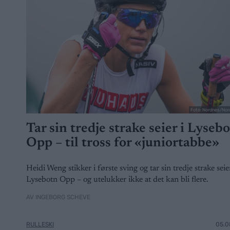
Foto: Nordnes/Nor
Tar sin tredje strake seier i Lyseb
Opp – til tross for «juniortabbe»
Heidi Weng stikker i første sving og tar sin tredje strake seier
Lysebotn Opp – og utelukker ikke at det kan bli flere.
AV INGEBORG SCHEVE
RULLESKI
05.0