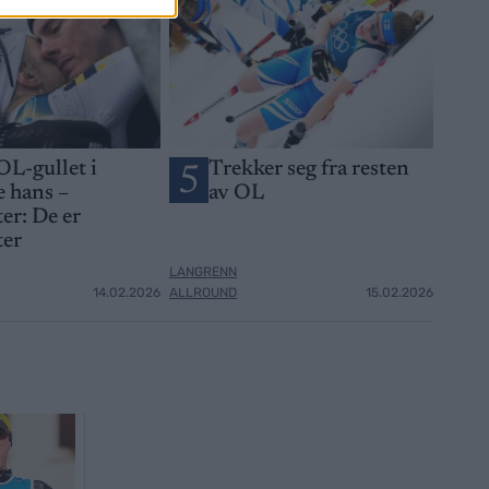
OL-gullet i
Trekker seg fra resten
5
 hans –
av OL
er: De er
ter
LANGRENN
14.02.2026
ALLROUND
15.02.2026