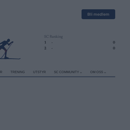
Bli medlem
SC Ranking
1
-
0
2
-
0
ER
TRENING
UTSTYR
SC COMMUNITY
OM OSS