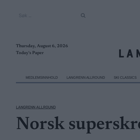
Skip
to
Søk
content
etter:
Thursday, August 6, 2026
Today's Paper
MEDLEMSINNHOLD
LANGRENN ALLROUND
SKI CLASSICS
LANGRENN ALLROUND
Norsk superskr