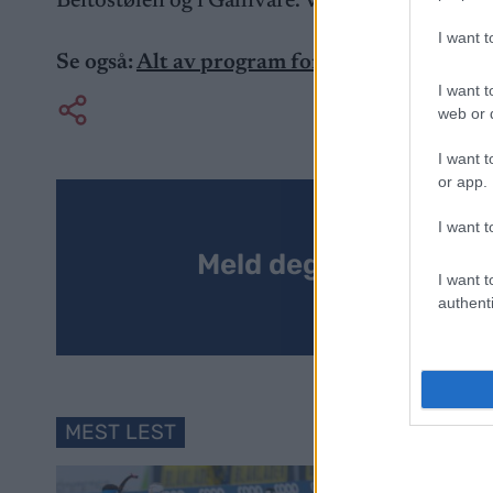
Beitostølen og i Gällivare. Verdenscupåpningen
I want 
Se også:
Alt av program for OL 2026, Tour d
I want t
web or d
I want t
or app.
I want t
Meld deg på vårt nyh
I want t
authenti
MEST LEST