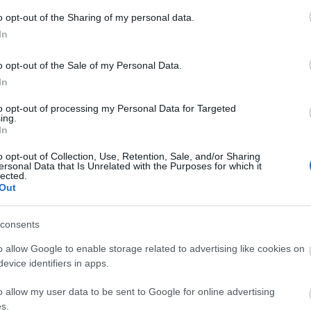
o opt-out of the Sharing of my personal data.
In
o opt-out of the Sale of my Personal Data.
In
26.4
to opt-out of processing my Personal Data for Targeted
ing.
In
o opt-out of Collection, Use, Retention, Sale, and/or Sharing
ersonal Data that Is Unrelated with the Purposes for which it
lected.
Out
consents
av de tre øvelsene på programmet i Muonio. Rennhelga
o allow Google to enable storage related to advertising like cookies on
10 kilometer klassisk på lørdag.
evice identifiers in apps.
o allow my user data to be sent to Google for online advertising
e sesongåpningen 21. til 23. november, henholdsvis 
s.