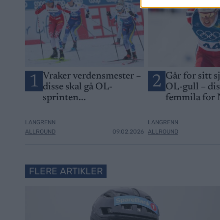
Vraker verdensmester –
Går for sitt s
1
2
disse skal gå OL-
OL-gull – di
sprinten...
femmila for
LANGRENN
LANGRENN
ALLROUND
09.02.2026
ALLROUND
FLERE ARTIKLER