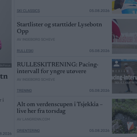
SKI CLASSICS
05.08.2026
Startlister og starttider Lysebotn
Opp
AV INGEBORG SCHEVE
RULLESKI
05.08.2026
RULLESKITRENING: Pacing-
dicFocus
intervall for yngre utøvere
otn
AV INGEBORG SCHEVE
TRENING
05.08.2026
 i
Alt om verdenscupen i Tsjekkia –
live her fra torsdag
AV LANGRENN.COM
ORIENTERING
05.08.2026
8.2026