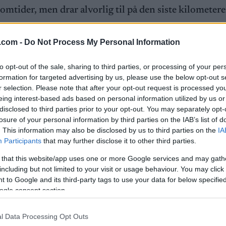
tider, men drar alvorlig til på den siste kilometere
.com -
Do Not Process My Personal Information
. Siden jeg startet med et tidlig startnummer, hadde je
å den samtidig som Lauri Vuorinen gikk ut på sin før
to opt-out of the sale, sharing to third parties, or processing of your per
a måtte jeg gjøre jobben sjøl, sier Horven til Langrenn
formation for targeted advertising by us, please use the below opt-out s
r selection. Please note that after your opt-out request is processed y
eing interest-based ads based on personal information utilized by us or
disclosed to third parties prior to your opt-out. You may separately opt-
ere av verdens beste. Men få kan hamle opp md Horv
losure of your personal information by third parties on the IAB’s list of
. This information may also be disclosed by us to third parties on the
IA
Participants
that may further disclose it to other third parties.
g, så det var veldig artig å se så mange gode bak meg, s
 that this website/app uses one or more Google services and may gath
including but not limited to your visit or usage behaviour. You may click 
 to Google and its third-party tags to use your data for below specifi
ogle consent section.
-stjerner: Den finske VM- og OL-helten Joni Mäki, e
rondheim Lauri Vuorinen, lørdagens vinner Friedric
l Data Processing Opt Outs
dem.