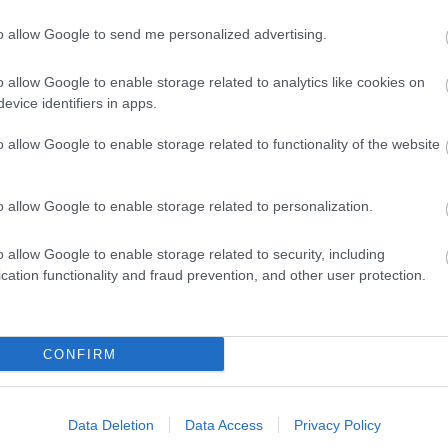
 går i Ruka i Finland 28. til 30. november.
to allow Google to send me personalized advertising.
e Ski og verdenscupen i langrenn
o allow Google to enable storage related to analytics like cookies on
evice identifiers in apps.
o allow Google to enable storage related to functionality of the website
o allow Google to enable storage related to personalization.
etsbrev
o allow Google to enable storage related to security, including
cation functionality and fraud prevention, and other user protection.
CONFIRM
Data Deletion
Data Access
Privacy Policy