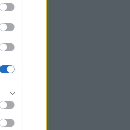
 åpnet
på