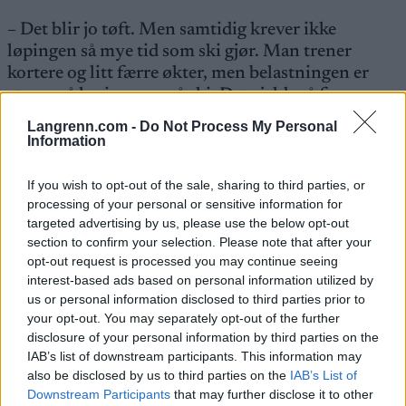
– Det blir jo tøft. Men samtidig krever ikke
løpingen så mye tid som ski gjør. Man trener
kortere og litt færre økter, men belastningen er
større på løping enn på ski. Det gjelder å finne en
gylden middelvei, sier Johaug.
Langrenn.com -
Do Not Process My Personal
Information
Fra før har hun og mannen Nils Jakob Hoff
If you wish to opt-out of the sale, sharing to third parties, or
datteren Kristin, som er født 17. mai 2023.
processing of your personal or sensitive information for
targeted advertising by us, please use the below opt-out
section to confirm your selection. Please note that after your
Høygravid og utålmodig
opt-out request is processed you may continue seeing
37-åringen, som er gravid med sitt andre barn og
interest-based ads based on personal information utilized by
us or personal information disclosed to third parties prior to
har termin 17. januar, har ikke vært i stand til å
your opt-out. You may separately opt-out of the further
trene som planlagt på flere uker.
disclosure of your personal information by third parties on the
IAB’s list of downstream participants. This information may
Den siste tida har hun blant annet vært plaget med
also be disclosed by us to third parties on the
IAB’s List of
Downstream Participants
that may further disclose it to other
sterke ryggsmerter. Og hun er ærlig på at det sliter