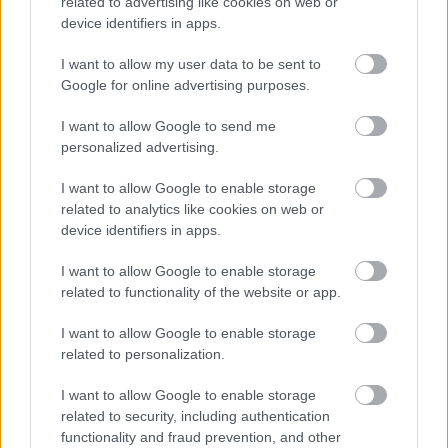
related to advertising like cookies on web or
– De lurte på om jeg ville stille i eliten, og om de
device identifiers in apps.
kunne bruke meg litt rundt markedsføring, sier
I want to allow my user data to be sent to
skistjernen.
Google for online advertising purposes.
Therese Johaug med datteren Kristin etter VM-femmila i
I want to allow Google to send me
Trondheim. Foto: Maxim Thore / BILDBYRÅN
personalized advertising.
I want to allow Google to enable storage
related to analytics like cookies on web or
device identifiers in apps.
I want to allow Google to enable storage
related to functionality of the website or app.
Meld deg på vårt nyhetsbrev
I want to allow Google to enable storage
related to personalization.
Meld deg på
I want to allow Google to enable storage
related to security, including authentication
functionality and fraud prevention, and other