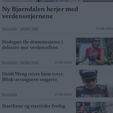
Foto: Manzoni/NordicFocus
Ny Bjørndalen herjer med
verdensstjernene
RULLESKI
|
SKISKYTING
07.08.2026
Hedegart får drømmesjanse i
debuten mot verdenseliten
RULLESKI
|
SKISKYTING
07.08.2026
Heidi Weng reiste hjem tvert:
Blink-arrangøren reagerer
RULLESKI
07.08.2026
Startlister og starttider fredag