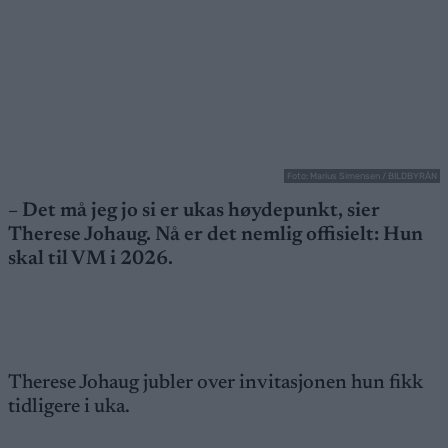
Foto: Marius Simensen / BILDBYRÅN
– Det må jeg jo si er ukas høydepunkt, sier
Therese Johaug. Nå er det nemlig offisielt: Hun
skal til VM i 2026.
Therese Johaug jubler over invitasjonen hun fikk
tidligere i uka.