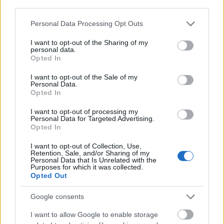
third parties.
på både humøret og tålmodigheten, og at hun vet
hun vil ha en del trening å ta igjen etter fødselen.
Please note that this website/app uses one or more Google
Personal Data Processing Opt Outs
services and may gather and store information including but
not limited to your visit or usage behaviour. You may click to
I want to opt-out of the Sharing of my
– Jeg begynner å kjenne litt på presset med denne
personal data.
grant or deny consent to Google and its third-party tags to
Opted In
kroppen og ryggen som har streiket helt den siste
use your data for below specified purposes in below Google
måneden og ikke har fått trent. Da begynner jeg å
consent section.
I want to opt-out of the Sale of my
bli litt svett. Jeg må bare passe på at jeg holder det i
Personal Data.
Opted In
sjakk til fødsel og så legge inn mer fokus på å
prikke inn formen til september, sier Johaug i
I want to opt-out of processing my
podkasten.
Personal Data for Targeted Advertising.
Opted In
I want to opt-out of Collection, Use,
Kommer med vilkår
Retention, Sale, and/or Sharing of my
Personal Data that Is Unrelated with the
Purposes for which it was collected.
Johaug røper imidlertid at tilbudet om plass i
Opted Out
eliteklassen ikke kommer helt uten vilkår. Da
arrangøren ringte, hadde de nemlig en tjeneste å be
Google consents
om.
I want to allow Google to enable storage