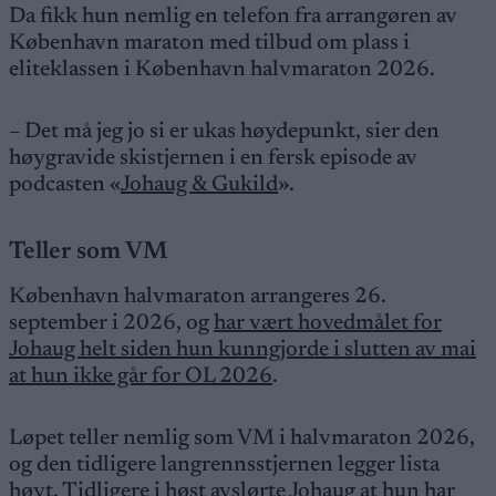
Da fikk hun nemlig en telefon fra arrangøren av
København maraton med tilbud om plass i
eliteklassen i København halvmaraton 2026.
– Det må jeg jo si er ukas høydepunkt, sier den
høygravide skistjernen i en fersk episode av
podcasten «
Johaug & Gukild
».
Teller som VM
København halvmaraton arrangeres 26.
september i 2026, og
har vært hovedmålet for
Johaug helt siden hun kunngjorde i slutten av mai
at hun ikke går for OL 2026
.
Løpet teller nemlig som VM i halvmaraton 2026,
og den tidligere langrennsstjernen legger lista
høyt. Tidligere i høst avslørte Johaug at hun har