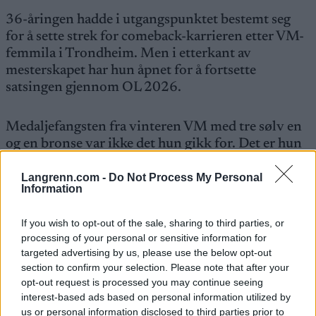
36-åringen hadde i utgangspunktet bestemt seg
for å sette strek for comeback-karrieren etter VM-
femmila i Trondheim. Men i etterkant av
mesterskapet har hun åpnet for å fortsette
satsingen gjennom OL 2026.
Medaljefangsten fra vinteren VM med tre sølv en
og en bronse var ikke det hun gikk for. Det er hun
selv krystallklar på.
Langrenn.com -
Do Not Process My Personal
Information
– Den femmila i Trondheim. Det har irritert meg
mye. Og jeg skal innrømme at drømmen var den
If you wish to opt-out of the sale, sharing to third parties, or
femmila i Trondheim, og så kommer den dagen, og
processing of your personal or sensitive information for
den løypa og det føret er det det er. Jeg føler
targeted advertising by us, please use the below opt-out
virkelig at jeg ikke fikk ut det jeg var god for.
section to confirm your selection. Please note that after your
opt-out request is processed you may continue seeing
interest-based ads based on personal information utilized by
Neste års OL arrangeres i Val di Fiemme, som er en
us or personal information disclosed to third parties prior to