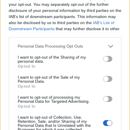
arena der Johaug har prestert før og trives. Der står
your opt-out. You may separately opt-out of the further
blant annet 50 kilometer klassisk på programmet.
disclosure of your personal information by third parties on the
IAB’s list of downstream participants. This information may
Under VM i Trondheim gikk femmila i fristil.
also be disclosed by us to third parties on the
IAB’s List of
Downstream Participants
that may further disclose it to other
Begynner å haste
third parties.
Please note that this website/app uses one or more Google
Nå er det flere eksperter som begynner å bli
Personal Data Processing Opt Outs
services and may gather and store information including but
bekymret for at 36-åringen utsetter avgjørelsen
not limited to your visit or usage behaviour. You may click to
I want to opt-out of the Sharing of my
for lenge, og at hun dermed risikerer et nytt
personal data.
grant or deny consent to Google and its third-party tags to
Opted In
«nestenmesterskap».
use your data for below specified purposes in below Google
consent section.
I want to opt-out of the Sale of my
Personal Data.
Veteranen
står med 14 VM-gull og 4 OL-gull.
Opted In
I want to opt-out of processing my
Se også
Personal Data for Targeted Advertising.
Opted In
Johaug prøver å finne formen: Frykter nytt
nesten-mesterskap
I want to opt-out of Collection, Use,
Retention, Sale, and/or Sharing of my
Personal Data that Is Unrelated with the
Purposes for which it was collected.