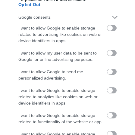
Opted Out
Google consents
Meld deg på vårt nyhetsbrev
I want to allow Google to enable storage
related to advertising like cookies on web or
device identifiers in apps.
Meld deg på
I want to allow my user data to be sent to
Google for online advertising purposes.
I want to allow Google to send me
personalized advertising.
MEST LEST
I want to allow Google to enable storage
related to analytics like cookies on web or
device identifiers in apps.
Vrake
Går
Disse
Feiret
Trekk
1
2
3
4
5
I want to allow Google to enable storage
r
for
går
OL-
er seg
related to functionality of the website or app.
verde
sitt
OL-
gullet
fra
nsmes
sjette
femm
i
resten
I want to allow Google to enable storage