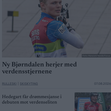
Foto: Manzoni/NordicFocus
Ny Bjørndalen herjer med
verdensstjernene
RULLESKI
|
SKISKYTING
07.08.2026
Hedegart får drømmesjanse i
debuten mot verdenseliten