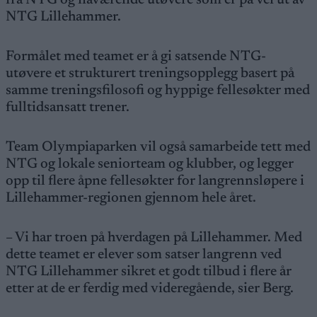
fra NTG og nåværende utøvere som er på vei ut av
NTG Lillehammer.
Formålet med teamet er å gi satsende NTG-
utøvere et strukturert treningsopplegg basert på
samme treningsfilosofi og hyppige fellesøkter med
fulltidsansatt trener.
Team Olympiaparken vil også samarbeide tett med
NTG og lokale seniorteam og klubber, og legger
opp til flere åpne fellesøkter for langrennsløpere i
Lillehammer-regionen gjennom hele året.
– Vi har troen på hverdagen på Lillehammer. Med
dette teamet er elever som satser langrenn ved
NTG Lillehammer sikret et godt tilbud i flere år
etter at de er ferdig med videregående, sier Berg.