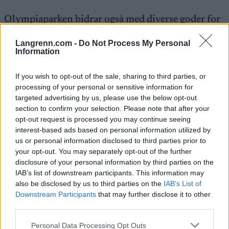
Olympiaparken bidrar også med diverse goder for
alle utøverne i form av dekking av samlingsdøgn,
treningskort i Håkonshall, tilgang til basisrom og
Langrenn.com -
Do Not Process My Personal
Information
stormøllebruk, samt parkeringstillatelser i
anleggene.
If you wish to opt-out of the sale, sharing to third parties, or
processing of your personal or sensitive information for
For inneværende sesong er egenandelen på 50
targeted advertising by us, please use the below opt-out
000 kroner per utøver. Det dekker da alt relatert til
section to confirm your selection. Please note that after your
opt-out request is processed you may continue seeing
trening og samlinger, men utøverne må selv dekke
interest-based ads based on personal information utilized by
opphold og smøring i forbindelse med
us or personal information disclosed to third parties prior to
konkurranser.
your opt-out. You may separately opt-out of the further
disclosure of your personal information by third parties on the
IAB’s list of downstream participants. This information may
Løperne i laget får også muligheten til å bidra ved
also be disclosed by us to third parties on the
IAB’s List of
arrangementer i regi av Olympiaparken, og kan på
Downstream Participants
that may further disclose it to other
den måten få senkede egenandeler.
third parties.
Please note that this website/app uses one or more Google
Personal Data Processing Opt Outs
Berg håper imidlertid at laget på sikt kan få på