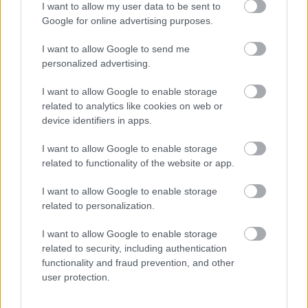
I want to allow my user data to be sent to
sprinttrøya i Ski Classics sammenlagt to ganger
Google for online advertising purposes.
før han la opp egen karriere i fjor høst.
I want to allow Google to send me
Les også:
personalized advertising.
Tvinges til å legge opp: – Det er ikke alt med
I want to allow Google to enable storage
toppidrettssatsing som er sunt
related to analytics like cookies on web or
device identifiers in apps.
I tillegg er tidligere verdenscupløper i kombinert
I want to allow Google to enable storage
Mikko Kokslien teamkoordinator i laget, samt at
related to functionality of the website or app.
sportssjef for langrenn ved NTG Lillehammer Per
Ola Gasmann er fagressurs og sparringspartner for
I want to allow Google to enable storage
teamet.
related to personalization.
I want to allow Google to enable storage
– Det skal også ansettes en assistenttrener for
related to security, including authentication
laget. Der er vi fortsatt på jakt etter en motivert
functionality and fraud prevention, and other
trenerspire som vil være med i en 20-prosent
user protection.
stilling denne sesongen, men det er mulig med en
100 prosent stilling allerede fra neste år, sier