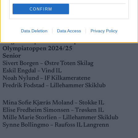
Berg.
CONFIRM
Les også
Data Deletion
Data Access
Privacy Policy
Følgende løpere er tatt ut på Team
Olympiatoppen 2024/25
Senior
Sivert Borgen – Østre Toten Skilag
Eskil Engdal – Vind IL
Noah Nylund – IF Kilkameratene
Fredrik Fodstad – Lillehammer Skiklub
Mina Sofie Kjærås Moland – Stokke IL
Elise Fredheim Simonsen – Trøsken IL
Mille Marie Storlien – Lillehammer Skiklub
Synne Bollingmo – Raufoss IL Langrenn