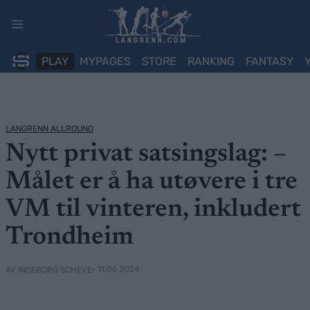
Skip
to
content
PLAY
MYPAGES
STORE
RANKING
FANTASY
LANGRENN ALLROUND
Nytt privat satsingslag: –
Målet er å ha utøvere i tre
VM til vinteren, inkludert
Trondheim
• 11.06.2024
AV INGEBORG SCHEVE