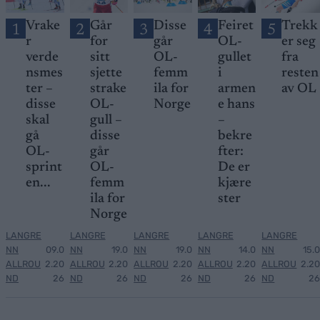
Vrake
Går
Disse
Feiret
Trekk
1
2
3
4
5
r
for
går
OL-
er seg
verde
sitt
OL-
gullet
fra
nsmes
sjette
femm
i
resten
ter –
strake
ila for
armen
av OL
disse
OL-
Norge
e hans
skal
gull –
–
gå
disse
bekre
OL-
går
fter:
sprint
OL-
De er
en...
femm
kjære
ila for
ster
Norge
LANGRE
LANGRE
LANGRE
LANGRE
LANGRE
NN
09.0
NN
19.0
NN
19.0
NN
14.0
NN
15.0
ALLROU
2.20
ALLROU
2.20
ALLROU
2.20
ALLROU
2.20
ALLROU
2.20
ND
26
ND
26
ND
26
ND
26
ND
26