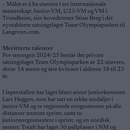
– Målet er å ha utøvere i tre internasjonale
mesterskap: Junior-VM, U23-VM og VM i
Trondheim, sier hovedtrener Stian Berg i det
nyetablerte satsingslaget Team Olympiaparken til
Langrenn.com.
Meritterte talenter
For sesongen 2024/25 består det private
satsingslaget Team Olympiaparken av 22 utøvere,
derav 14 menn og åtte kvinner i alderen 18 til 23
år.
I løperstallen har laget blant annet juniorkometen
Lars Heggen, som har tatt en rekke medaljer i
junior-VM og er regjerende norgesmester på alle
distanser unntatt sprint, samt to
juniornorgesmestere i sprint, og en nordisk
mester. Totalt har laget 30 pallplasser i NM og