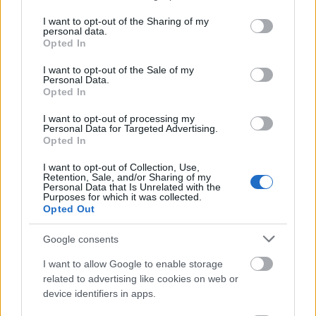
services and may gather and store information including but
plass mer ekstern finansiering.
not limited to your visit or usage behaviour. You may click to
I want to opt-out of the Sharing of my
personal data.
grant or deny consent to Google and its third-party tags to
Opted In
use your data for below specified purposes in below Google
– Det er et ønske å få med flere samarbeidspartnere
consent section.
I want to opt-out of the Sale of my
på laget for å styrke opplegg slik at egenandelene
Personal Data.
kan bli lavere på sikt og det sportslige opplegget
Opted In
enda bedre rustet.
I want to opt-out of processing my
Personal Data for Targeted Advertising.
Opted In
Se også:
Punger ut 200 000 av egen lomme for å
satse på langrenn
I want to opt-out of Collection, Use,
Retention, Sale, and/or Sharing of my
Personal Data that Is Unrelated with the
Purposes for which it was collected.
Bred kompetanse
Opted Out
Team Olympiaparken har fått på plass et sterkt
støtteapparat.
Google consents
I want to allow Google to enable storage
Det er
Stian Berg
som er hovedtrener for laget.
related to advertising like cookies on web or
Han har selv bakgrunn som aktiv langrennsløper,
device identifiers in apps.
både i allround og langløp, og vant blant annet