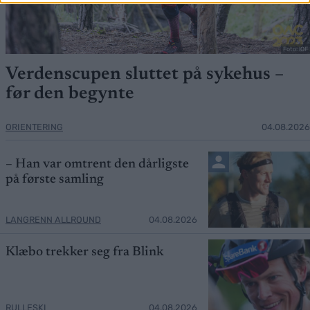
Foto: IOF
Verdenscupen sluttet på sykehus –
før den begynte
ORIENTERING
04.08.2026
– Han var omtrent den dårligste
på første samling
LANGRENN ALLROUND
04.08.2026
Klæbo trekker seg fra Blink
RULLESKI
04.08.2026