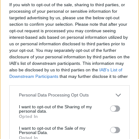
hjemmebane i jaktstarten.
If you wish to opt-out of the sale, sharing to third parties, or
processing of your personal or sensitive information for
targeted advertising by us, please use the below opt-out
Pichler gir seg som svensk skiskyttersjef om noen
section to confirm your selection. Please note that after your
få uker. Etter det skal han blant annet jobbe med å
opt-out request is processed you may continue seeing
gi eldre mennesker i hjembyen Ruhpolding en
interest-based ads based on personal information utilized by
bedre hverdag.
us or personal information disclosed to third parties prior to
your opt-out. You may separately opt-out of the further
disclosure of your personal information by third parties on the
– Skiskyting og all annen sport er show. Det finnes
IAB’s list of downstream participants. This information may
ting i livet som er viktigere, og det skal jeg forsøke
also be disclosed by us to third parties on the
IAB’s List of
og bidra med nå når jeg bli pensjonist.
Downstream Participants
that may further disclose it to other
third parties.
Please note that this website/app uses one or more Google
Personal Data Processing Opt Outs
services and may gather and store information including but
not limited to your visit or usage behaviour. You may click to
I want to opt-out of the Sharing of my
personal data.
grant or deny consent to Google and its third-party tags to
Meld deg på vårt nyhetsbrev
Opted In
use your data for below specified purposes in below Google
consent section.
I want to opt-out of the Sale of my
Personal Data.
Meld deg på
Opted In