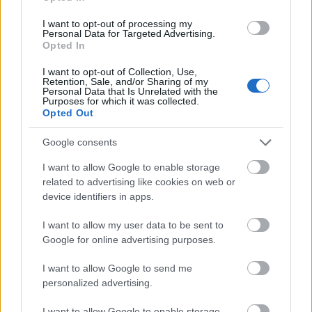
I want to opt-out of processing my
Personal Data for Targeted Advertising.
Opted In
I want to opt-out of Collection, Use,
MEST LEST
Retention, Sale, and/or Sharing of my
Personal Data that Is Unrelated with the
Purposes for which it was collected.
Opted Out
Google consents
Vrake
Går
Disse
Feiret
Trekk
1
2
3
4
5
r
for
går
OL-
er seg
I want to allow Google to enable storage
verde
sitt
OL-
gullet
fra
related to advertising like cookies on web or
nsmes
sjette
femm
i
resten
device identifiers in apps.
ter –
strake
ila for
armen
av OL
I want to allow my user data to be sent to
disse
OL-
Norge
e hans
Google for online advertising purposes.
skal
gull –
–
gå
disse
bekre
I want to allow Google to send me
OL-
går
fter:
personalized advertising.
sprint
OL-
De er
en...
femm
kjære
I want to allow Google to enable storage