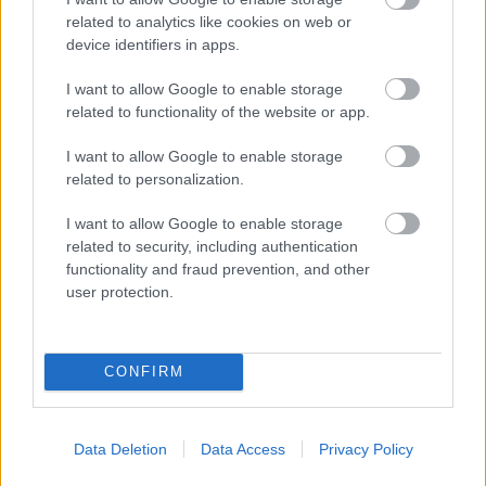
ila for
ster
related to analytics like cookies on web or
Norge
device identifiers in apps.
LANGRE
LANGRE
LANGRE
LANGRE
LANGRE
NN
09.0
NN
19.0
NN
19.0
NN
14.0
NN
15.0
I want to allow Google to enable storage
ALLROU
2.20
ALLROU
2.20
ALLROU
2.20
ALLROU
2.20
ALLROU
2.20
related to functionality of the website or app.
ND
26
ND
26
ND
26
ND
26
ND
26
I want to allow Google to enable storage
related to personalization.
FLERE ARTIKLER
I want to allow Google to enable storage
related to security, including authentication
functionality and fraud prevention, and other
user protection.
CONFIRM
Data Deletion
Data Access
Privacy Policy