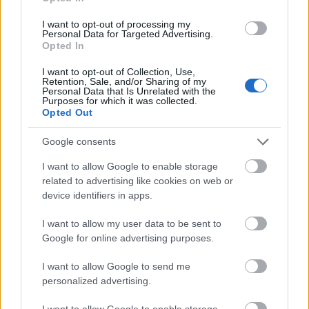
De svenske damene tok imidlertid en form for
revansj for Halfvarsson: De tok hele pallen og fire
I want to opt-out of processing my
av de fem plassene i finalen. Ane Appelkvist
Personal Data for Targeted Advertising.
Opted In
Stenseth, som ble vraket fra landslaget etter
sesongen som gikk, endte på den sure
I want to opt-out of Collection, Use,
Retention, Sale, and/or Sharing of my
fjerdeplassen foran
Sveriges juniortalent Evelina
Personal Data that Is Unrelated with the
Crüsell
.
Purposes for which it was collected.
Opted Out
Menn, finale
Google consents
1. Johannes Klæboe, Norge
I want to allow Google to enable storage
2. Lucas Chanavat, Frankrike
related to advertising like cookies on web or
3. Even Northug, Norge
device identifiers in apps.
4. Petter Northug, Norge
5. Birk Fjellheim, Norge
I want to allow my user data to be sent to
Google for online advertising purposes.
Kvinner, finale
I want to allow Google to send me
1. Johanna Hagström, Sverige
personalized advertising.
2. Maja Dahlqvist, Sverige
I want to allow Google to enable storage