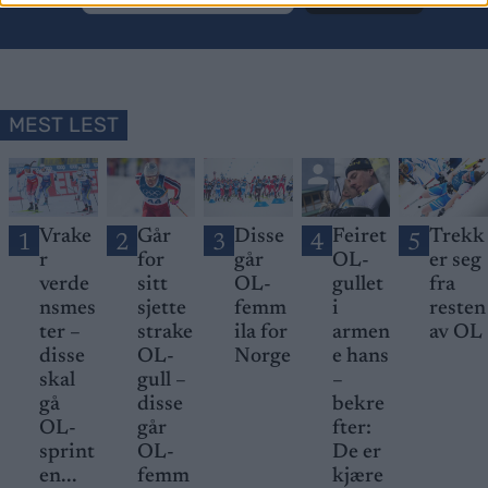
MEST LEST
Vrake
Går
Disse
Feiret
Trekk
1
2
3
4
5
r
for
går
OL-
er seg
verde
sitt
OL-
gullet
fra
nsmes
sjette
femm
i
resten
ter –
strake
ila for
armen
av OL
disse
OL-
Norge
e hans
skal
gull –
–
gå
disse
bekre
OL-
går
fter:
sprint
OL-
De er
en...
femm
kjære