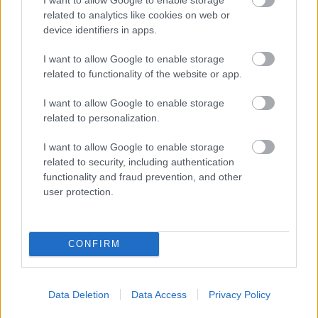
3. Elin Näslund, Sverige
related to analytics like cookies on web or
4. Ane Appelkvist Stenseth, Norge
device identifiers in apps.
5. Evelina Crüsell, Sverige
I want to allow Google to enable storage
related to functionality of the website or app.
I want to allow Google to enable storage
related to personalization.
Pallen i Bysprinten 2024: (fra venstre) Lucas Chanavat, Maja
Dahlqvist, Johanna Hagström, Johannes Høsflot Klæbo, Elin
I want to allow Google to enable storage
Näslund og Even Northug. Foto: Per Leknes Hanssen
related to security, including authentication
functionality and fraud prevention, and other
user protection.
CONFIRM
Meld deg på vårt nyhetsbrev
Data Deletion
Data Access
Privacy Policy
Meld deg på