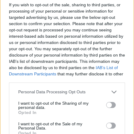
Leknes Hanssen
If you wish to opt-out of the sale, sharing to third parties, or
processing of your personal or sensitive information for
targeted advertising by us, please use the below opt-out
Forhåndsfavoritten Johannes Høsflot Klæbo sikret
section to confirm your selection. Please note that after your
seg lett plass i finalen, tok sin sjette strake seier i
opt-out request is processed you may continue seeing
det prestisjetunge showrennet. Men helt
interest-based ads based on personal information utilized by
plankekjøring var det heller ikke. 27-åringen, som
us or personal information disclosed to third parties prior to
nylig skrev under på en toårig avtale med
your opt-out. You may separately opt-out of the further
landslaget, kjempet til streken for å holde sin
disclosure of your personal information by third parties on the
IAB’s list of downstream participants. This information may
franske erkerival Lucas Chanavat bak seg.
also be disclosed by us to third parties on the
IAB’s List of
Downstream Participants
that may further disclose it to other
Les også:
Klæbo røper VM-opplegget
third parties.
Please note that this website/app uses one or more Google
Personal Data Processing Opt Outs
Even Northug sikret seg den siste pallplassen,
services and may gather and store information including but
mens Petter Northug altså ble nummer fire og Birk
not limited to your visit or usage behaviour. You may click to
I want to opt-out of the Sharing of my
personal data.
grant or deny consent to Google and its third-party tags to
Fjellheim ble nummer fem.
Opted In
use your data for below specified purposes in below Google
consent section.
I want to opt-out of the Sale of my
Svensk storeslem i damesprinten
Personal Data.
Opted In