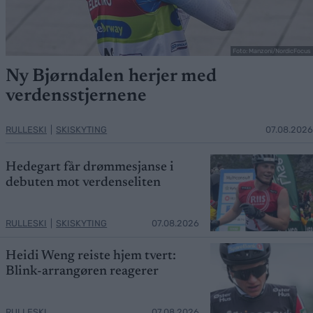
Foto: Manzoni/NordicFocus
Ny Bjørndalen herjer med
verdensstjernene
RULLESKI
|
SKISKYTING
07.08.2026
Hedegart får drømmesjanse i
debuten mot verdenseliten
RULLESKI
|
SKISKYTING
07.08.2026
Heidi Weng reiste hjem tvert:
Blink-arrangøren reagerer
RULLESKI
07.08.2026