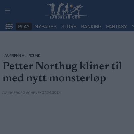
Skip
to
content
PLAY
MYPAGES
STORE
RANKING
FANTASY
LANGRENN ALLROUND
Petter Northug kliner til
med nytt monsterløp
• 27.04.2024
AV INGEBORG SCHEVE