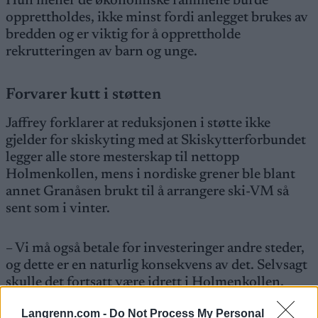
Hun mener de økonomiske rammene burde
opprettholdes, ikke minst fordi anlegget brukes av
bredden og er viktig for å opprettholde
rekrutteringen av barn og unge.
Forvarer kutt i støtten
Jaffrey forklarer at reduksjonen i støtte ikke
gjelder for skiskyting med at Skiskytterforbundet
legger alle store mesterskap til nettopp
Holmenkollen, mens i nordiske grener ble blant
annet Granåsen brukt til å arrangere ski-VM så
sent som i vinter.
– Vi må også betale for investeringer andre steder,
og dette er en naturlig konsekvens av det. Selvsagt
skulle det fortsatt være idrett i Holmenkollen,
men diskusjonen var hvor mye staten skal betale,
Langrenn.com -
Do Not Process My Personal
sier Jaffrey.