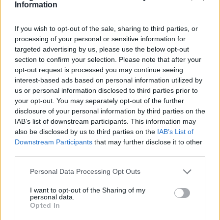
Information
– Når det arrangeres mesterskap flere steder, må vi
If you wish to opt-out of the sale, sharing to third parties, or
også se på pengebruken.
processing of your personal or sensitive information for
targeted advertising by us, please use the below opt-out
section to confirm your selection. Please note that after your
PS: Overfor Langrenn.com har både statsminister
opt-out request is processed you may continue seeing
Jonas Gahr Støre og hans landbruksminister Nils
interest-based ads based on personal information utilized by
Kristen Sandtrøen bekreftet at de vil ha langrenn
us or personal information disclosed to third parties prior to
og nasjonalt samlende idretter tilbake på NRK.
your opt-out. You may separately opt-out of the further
disclosure of your personal information by third parties on the
IAB’s list of downstream participants. This information may
Les mer:
also be disclosed by us to third parties on the
IAB’s List of
Lover langrenn på NRK: – Hele Norge skal få se
Downstream Participants
that may further disclose it to other
ski igjen
third parties.
Please note that this website/app uses one or more Google
Personal Data Processing Opt Outs
services and may gather and store information including but
Store konsekvenser
not limited to your visit or usage behaviour. You may click to
I want to opt-out of the Sharing of my
personal data.
grant or deny consent to Google and its third-party tags to
Tap av status som nasjonalanlegg ville fått store
Opted In
use your data for below specified purposes in below Google
konsekvenser for Holmenkollen, og anleggets