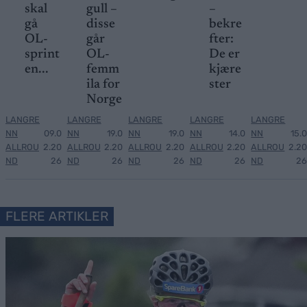
skal
gull –
–
gå
disse
bekre
OL-
går
fter:
sprint
OL-
De er
en...
femm
kjære
ila for
ster
Norge
LANGRE
LANGRE
LANGRE
LANGRE
LANGRE
NN
09.0
NN
19.0
NN
19.0
NN
14.0
NN
15.0
ALLROU
2.20
ALLROU
2.20
ALLROU
2.20
ALLROU
2.20
ALLROU
2.20
ND
26
ND
26
ND
26
ND
26
ND
26
FLERE ARTIKLER