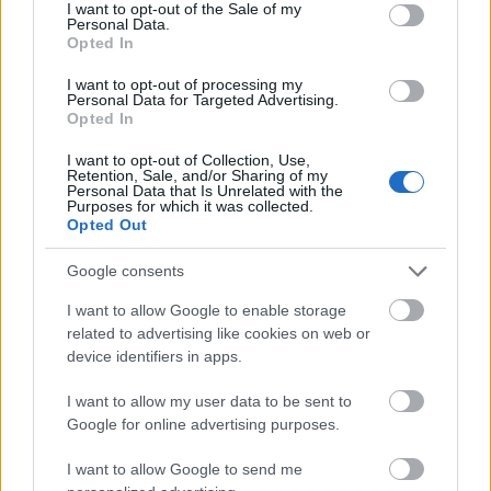
consent section.
I want to opt-out of the Sale of my
muligheter til å arrangere internasjonale
Personal Data.
mesterskap.
Opted In
I want to opt-out of processing my
Nasjonalanlegg har blant annet rett til å søke om
Personal Data for Targeted Advertising.
Opted In
statlige tilskudd til utbygging, ombygging og
vedlikehold på opp til 50 prosent av
I want to opt-out of Collection, Use,
Retention, Sale, and/or Sharing of my
byggekostnadene.
Personal Data that Is Unrelated with the
Purposes for which it was collected.
Opted Out
Fjernes denne statusen, kan det blant annet få
direkte konsekvenser dersom Norge søker om å
Google consents
arrangere for eksempel et nytt ski-VM i
I want to allow Google to enable storage
Holmenkollen i framtida.
related to advertising like cookies on web or
device identifiers in apps.
Kommende vinter er for øvrig den tradisjonsrike
I want to allow my user data to be sent to
femmila tilbake i Holmenkollen. Men formatet for
Google for online advertising purposes.
den ikoniske øvelsen blir noe helt annet enn
tidligere.
I want to allow Google to send me