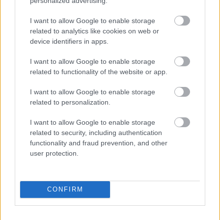
personalized advertising.
Les mer:
I want to allow Google to enable storage
Gjør drastisk endring på femmila i Kollen: – Her
related to analytics like cookies on web or
synes jeg FIS bommer grovt
device identifiers in apps.
I want to allow Google to enable storage
Følgende anlegg har status som
related to functionality of the website or app.
nasjonalanlegg for vintersport i Norge
I want to allow Google to enable storage
Kvitfjell, alpine fartsdisipliner
related to personalization.
Hafjell, alpine tekniske disipliner
I want to allow Google to enable storage
Holmenkollen nasjonalanlegg, nordiske
related to security, including authentication
grener
functionality and fraud prevention, and other
Holmenkollen nasjonalanlegg, skiskyting
user protection.
Vikersundbakken, skiflyging
Vikingskipet, skøyter
CONFIRM