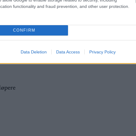
cation functionality and fraud prevention, and other user protection.
alle rettigheter til å kunne kreve at utøvere og trenere
, sier Sofienlund.
CONFIRM
å onsdag 15. januar. Deretter følger skøytesprint på
r og stafetter på søndag 19. januar. VM-uttaket legge
Data Deletion
Data Access
Privacy Policy
løpere