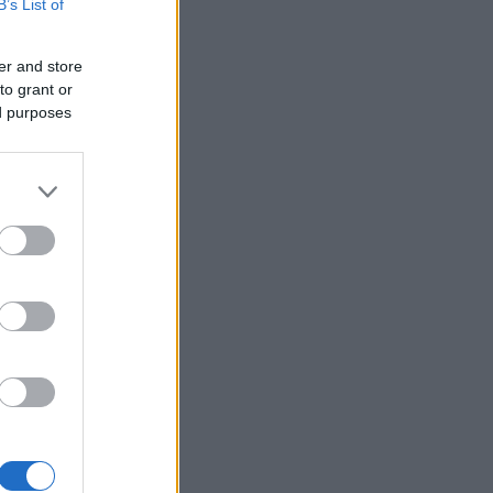
B’s List of
r ting
er and store
e
to grant or
ed purposes
n forsvant