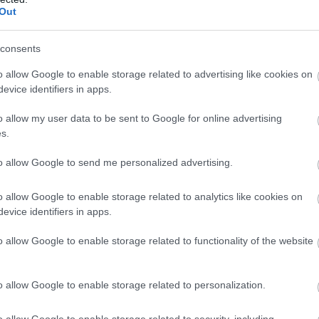
ember har Skistad kun gått ett skirenn: En lokal 10
Out
r to, slått med god margin av en førsteårs senior fra 
consents
o allow Google to enable storage related to advertising like cookies on
evice identifiers in apps.
o allow my user data to be sent to Google for online advertising
ar for torsdagens skøytesprint under NM på Gåsbu.
s.
tlig nå, sier han.
to allow Google to send me personalized advertising.
o allow Google to enable storage related to analytics like cookies on
, sier Sofienlund dette:
evice identifiers in apps.
 i å prate med media etterpå, hun ville bare ut av stad
o allow Google to enable storage related to functionality of the website
g i at man reiser som et lag og at man da bør være en de
o allow Google to enable storage related to personalization.
r.
o allow Google to enable storage related to security, including