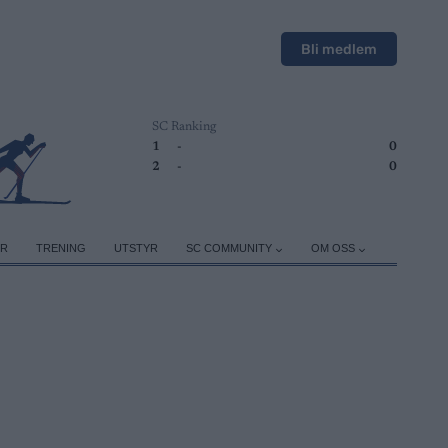
Bli medlem
SC Ranking
1
-
0
2
-
0
ER
TRENING
UTSTYR
SC COMMUNITY
OM OSS