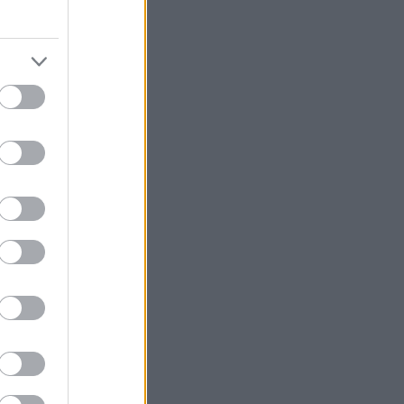
-kilometer
henne eget
ion, få
l av det.