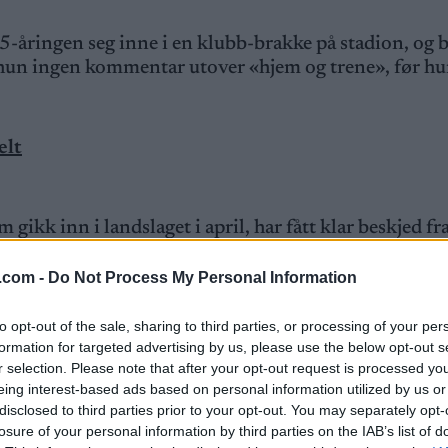
åringen seg inne i en klubb-brakke på stadion, og bl
 hun ingen kommentar utover «hjem og trene», før hu
elt
gikk inn i landslaget i april, har fått klar beskjed fr
dslagssjef Ulf Morten Aune.
.com -
Do Not Process My Personal Information
tt tatt i etterkant. Så jeg ser ingen grunn til å kommen
to opt-out of the sale, sharing to third parties, or processing of your per
enige om at det ikke er måten å gjøre det på, sier Aune
formation for targeted advertising by us, please use the below opt-out s
r selection. Please note that after your opt-out request is processed y
på Lillehammer har fått Aune og forbundet til å reager
eing interest-based ads based on personal information utilized by us or
disclosed to third parties prior to your opt-out. You may separately opt-
gen som ble feil.
losure of your personal information by third parties on the IAB’s list of