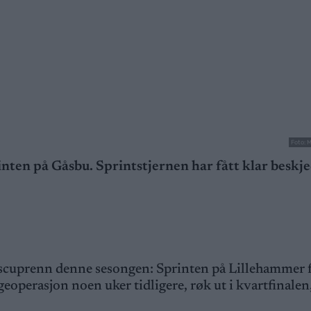
Foto: 
nten på Gåsbu. Sprintstjernen har fått klar beskj
nscuprenn denne sesongen: Sprinten på Lillehammer f
operasjon noen uker tidligere, røk ut i kvartfinalen