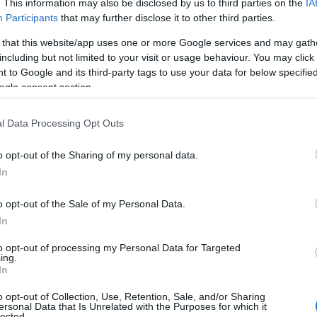
. This information may also be disclosed by us to third parties on the
IA
n hun gjorde det på?
Participants
that may further disclose it to other third parties.
man det samme som andre gjør. Så er man skuffet og gjø
 that this website/app uses one or more Google services and may gath
t er ikke bra. Det må vi lære av og så går vi videre all
including but not limited to your visit or usage behaviour. You may click 
 to Google and its third-party tags to use your data for below specifi
ogle consent section.
age Sofienlund har tatt tilbakemeldingen bra.
l Data Processing Opt Outs
ad»
o opt-out of the Sharing of my personal data.
In
o opt-out of the Sale of my Personal Data.
In
to opt-out of processing my Personal Data for Targeted
nten under verdenscupen på Lillehammer i desember. Etter exite
ing.
 ikke til å skje igjen. Foto: Mathias Bergeld / BILDBYRÅN
In
o opt-out of Collection, Use, Retention, Sale, and/or Sharing
ersonal Data that Is Unrelated with the Purposes for which it
lected.