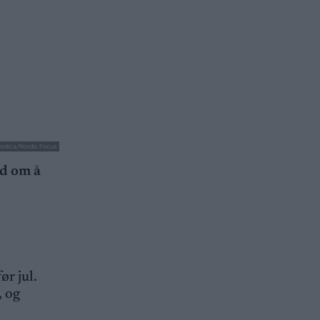
Modica/Nordic Focus
ed om å
ør jul.
, og