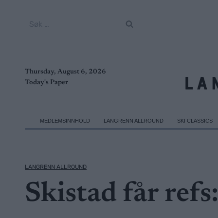
Skip
to
Søk
content
etter:
Thursday, August 6, 2026
Today's Paper
MEDLEMSINNHOLD
LANGRENN ALLROUND
SKI CLASSICS
LANGRENN ALLROUND
Skistad får refs