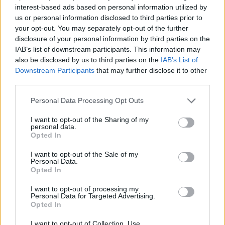
de ikke ser det som skjer, sier Koehler.
interest-based ads based on personal information utilized by
us or personal information disclosed to third parties prior to
your opt-out. You may separately opt-out of the further
Norske utøvere har meninger
disclosure of your personal information by third parties on the
Flere norske utøvere, inkludert Johannes Høsflot
IAB’s list of downstream participants. This information may
Klæbo, har gått den formelle veien i denne
also be disclosed by us to third parties on the
IAB’s List of
Downstream Participants
that may further disclose it to other
sammenhengen. Klæbo har etterspurt klare
third parties.
standpunkter fra norske myndigheter rundt idrett
og etikk.
Please note that this website/app uses one or more Google
Personal Data Processing Opt Outs
services and may gather and store information including but
not limited to your visit or usage behaviour. You may click to
I want to opt-out of the Sharing of my
I sommer og høst ba 25-åringen om at Norges
personal data.
grant or deny consent to Google and its third-party tags to
Opted In
idrettsforbund og idretten i Norge tar et
use your data for below specified purposes in below Google
tydelig
oppgjør med at Kina og andre nasjoner
consent section.
I want to opt-out of the Sale of my
som stadig bryter på menneskerettighetene blir
Personal Data.
Opted In
tildelt store internasjonale arrangementer
slik som
OL og VM.
I want to opt-out of processing my
Personal Data for Targeted Advertising.
Opted In
I slutten av november brukte et helt kobbel av
I want to opt-out of Collection, Use,
norske vinteridrettsutøvere sosiale medier for å