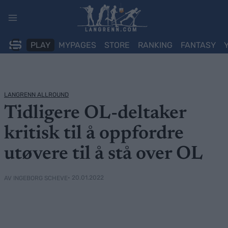
Skip
to
content
PLAY
MYPAGES
STORE
RANKING
FANTASY
LANGRENN ALLROUND
Tidligere OL-deltaker
kritisk til å oppfordre
utøvere til å stå over OL
• 20.01.2022
AV INGEBORG SCHEVE