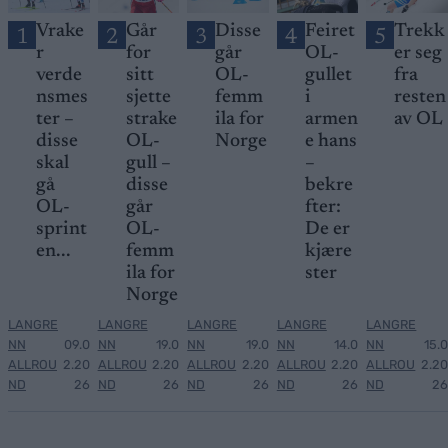
Vrake
Går
Disse
Feiret
Trekk
1
2
3
4
5
r
for
går
OL-
er seg
verde
sitt
OL-
gullet
fra
nsmes
sjette
femm
i
resten
ter –
strake
ila for
armen
av OL
disse
OL-
Norge
e hans
skal
gull –
–
gå
disse
bekre
OL-
går
fter:
sprint
OL-
De er
en...
femm
kjære
ila for
ster
Norge
LANGRE
LANGRE
LANGRE
LANGRE
LANGRE
NN
09.0
NN
19.0
NN
19.0
NN
14.0
NN
15.0
ALLROU
2.20
ALLROU
2.20
ALLROU
2.20
ALLROU
2.20
ALLROU
2.20
ND
26
ND
26
ND
26
ND
26
ND
26