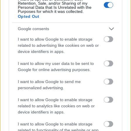
Retention, Sale, and/or Sharing of my
formidle et budskap om retten til ytringsfrihet i
Personal Data that Is Unrelated with the
Purposes for which it was collected.
forbindelse med Amnesty International’s
Opted Out
markering om temaet.
Google consents
Dette
sa Johannes Klæbo, langrenn
, om
I want to allow Google to enable storage
ytringsfrihet:
related to advertising like cookies on web or
– Jeg synes det er viktig at idretten tar sin del av
device identifiers in apps.
ansvaret når det handler om ytringsfrihet. Mange
I want to allow my user data to be sent to
av oss idrettsprofiler får svært mye
Google for online advertising purposes.
oppmerksomhet gjennom både redaksjonelle og
sosiale medier. Vi kan bidra til å få fokus på viktige
I want to allow Google to send me
områder, slike som ytringsfrihet og
personalized advertising.
menneskerettigheter generelt. Men det må ikke bli
I want to allow Google to enable storage
noe tvang rettet mot idrettsutøvere. Det må
related to analytics like cookies on web or
komme fra hjertet, samt være noe som man
device identifiers in apps.
brenner for. Det gjør jeg. Derfor støtter jeg
Amnesty i sitt viktige arbeid for å styrke
I want to allow Google to enable storage
ytringsfriheten over hele verden.
related to functionality of the website or app.