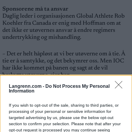
Sponsorene må ta ansvar
Daglig leder i organisasjonen Global Athlete Rob
Koehler fra Canada er enig med Hoffman om at
det ikke er utøvernes ansvar å endre regimers
undertrykking og mishandling.
– Det er helt håpløst at vi ber utøverne om å tie. Å
tie er å samtykke, og det bekymrer oss. Men IOC
har ikke kommet på banen og sagt at de vil
beskytte utøverne, sier
han
.
Langrenn.com -
Do Not Process My Personal
Information
Koehler understreker at det er sponsorene som må
ta tak i de etiske problemene og tvinge fram en
If you wish to opt-out of the sale, sharing to third parties, or
endring i IOC.
processing of your personal or sensitive information for
targeted advertising by us, please use the below opt-out
– Det er sponsorene og multimilliardærene der
section to confirm your selection. Please note that after your
som må stå fram. De kan ikke lenger bare late som
opt-out request is processed you may continue seeing