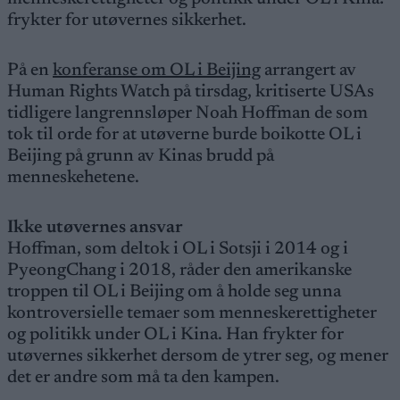
frykter for utøvernes sikkerhet.
På en
konferanse om OL i Beijing
arrangert av
Human Rights Watch på tirsdag, kritiserte USAs
tidligere langrennsløper Noah Hoffman de som
tok til orde for at utøverne burde boikotte OL i
Beijing på grunn av Kinas brudd på
menneskehetene.
Ikke utøvernes ansvar
Hoffman, som deltok i OL i Sotsji i 2014 og i
PyeongChang i 2018, råder den amerikanske
troppen til OL i Beijing om å holde seg unna
kontroversielle temaer som menneskerettigheter
og politikk under OL i Kina. Han frykter for
utøvernes sikkerhet dersom de ytrer seg, og mener
det er andre som må ta den kampen.