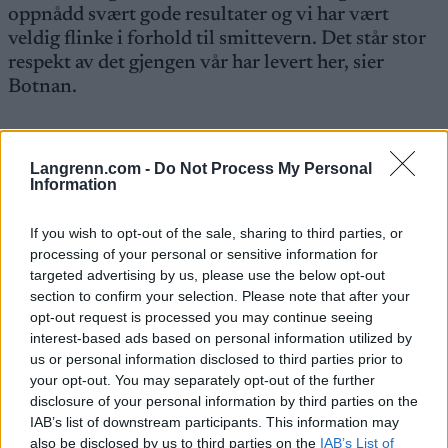
oppnådd svært gode resultater og vi har vært
veldig flinke i forhold til smittevern. Det står stor
respekt av det gjengen vår har levert her, sier
Botnan.
UTTAK 7. TIL 20. DESEMBER 2020
Langrenn.com -
Do Not Process My Personal
Information
HOCHFILZEN – ØSTERRIKE
If you wish to opt-out of the sale, sharing to third parties, or
KVINNER
processing of your personal or sensitive information for
targeted advertising by us, please use the below opt-out
section to confirm your selection. Please note that after your
Tiril Kampenhaug Eckhoff (Fossum IF)
opt-out request is processed you may continue seeing
interest-based ads based on personal information utilized by
us or personal information disclosed to third parties prior to
Emilie Kalkenberg (Skonseng UL)
your opt-out. You may separately opt-out of the further
disclosure of your personal information by third parties on the
Karoline Knotten (Vingrom IL)
IAB’s list of downstream participants. This information may
also be disclosed by us to third parties on the
IAB’s List of