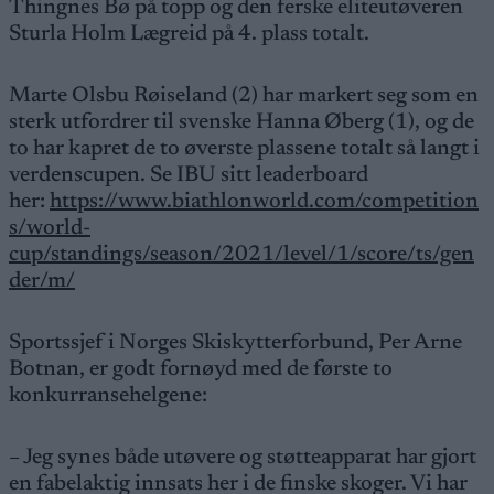
Thingnes Bø på topp og den ferske eliteutøveren
Sturla Holm Lægreid på 4. plass totalt.
Marte Olsbu Røiseland (2) har markert seg som en
sterk utfordrer til svenske Hanna Øberg (1), og de
to har kapret de to øverste plassene totalt så langt i
verdenscupen. Se IBU sitt leaderboard
her:
https://www.biathlonworld.com/competition
s/world-
cup/standings/season/2021/level/1/score/ts/gen
der/m/
Sportssjef i Norges Skiskytterforbund, Per Arne
Botnan, er godt fornøyd med de første to
konkurransehelgene:
– Jeg synes både utøvere og støtteapparat har gjort
en fabelaktig innsats her i de finske skoger. Vi har