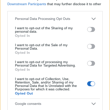
Downstream Participants
that may further disclose it to other
Ida Lien (Simostranda IL)
third parties.
Please note that this website/app uses one or more Google
Personal Data Processing Opt Outs
Marte Olsbu Røiseland (Froland IL)
services and may gather and store information including but
not limited to your visit or usage behaviour. You may click to
I want to opt-out of the Sharing of my
personal data.
grant or deny consent to Google and its third-party tags to
Ingrid Landmark Tandrevold (Fossum IF)
Opted In
use your data for below specified purposes in below Google
consent section.
I want to opt-out of the Sale of my
Personal Data.
MENN
Opted In
I want to opt-out of processing my
Erlend Øvereng Bjøntegaard (IL Beveren)
Personal Data for Targeted Advertising.
Opted In
Johannes Thingnes Bø (Markane IL)
I want to opt-out of Collection, Use,
Retention, Sale, and/or Sharing of my
Personal Data that Is Unrelated with the
Purposes for which it was collected.
Tarjei Bø (Markane IL)
Opted Out
Vetle Sjåstad Christiansen (Geilo IL)
Google consents