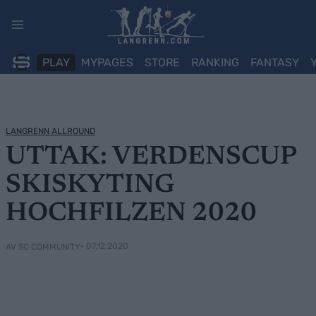
Skip
to
content
PLAY
MYPAGES
STORE
RANKING
FANTASY
LANGRENN ALLROUND
UTTAK: VERDENSCUP
SKISKYTING
HOCHFILZEN 2020
• 07.12.2020
AV SC COMMUNITY