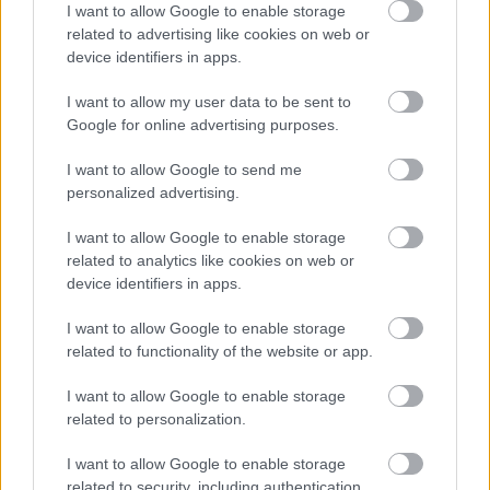
I want to allow Google to enable storage
Johannes Dale (Fet Skiklubb)
related to advertising like cookies on web or
device identifiers in apps.
Sturla Holm Lægreid (Bærums Skiklubb)
I want to allow my user data to be sent to
Google for online advertising purposes.
SE OGSÅ
I want to allow Google to send me
personalized advertising.
*
Program Hochfilzen 11. til 13. desember 2020
I want to allow Google to enable storage
related to analytics like cookies on web or
*
Program Hochfilzen 17. til 20. desember 2020
device identifiers in apps.
I want to allow Google to enable storage
related to functionality of the website or app.
I want to allow Google to enable storage
related to personalization.
Meld deg på vårt nyhetsbrev
I want to allow Google to enable storage
related to security, including authentication