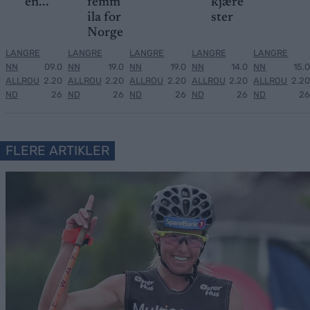
en...
femm
kjære
ila for
ster
Norge
LANGRE
LANGRE
LANGRE
LANGRE
LANGRE
NN
09.0
NN
19.0
NN
19.0
NN
14.0
NN
15.0
ALLROU
2.20
ALLROU
2.20
ALLROU
2.20
ALLROU
2.20
ALLROU
2.20
ND
26
ND
26
ND
26
ND
26
ND
26
FLERE ARTIKLER