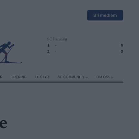
Bli medlem
SC Ranking
1
-
0
2
-
0
ER
TRENING
UTSTYR
SC COMMUNITY
OM OSS
e