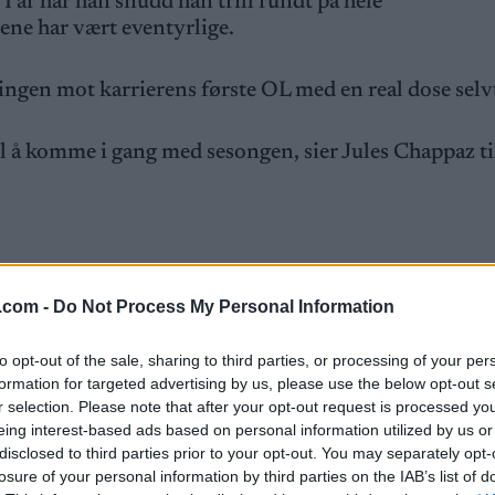
 I år har han snudd han trill rundt på hele
ene har vært eventyrlige.
ngen mot karrierens første OL med en real dose selvt
til å komme i gang med sesongen, sier Jules Chappaz ti
.com -
Do Not Process My Personal Information
han er nå. Sesongåpningen i Ruka i fjor var en skuffe
to opt-out of the sale, sharing to third parties, or processing of your per
formation for targeted advertising by us, please use the below opt-out s
r selection. Please note that after your opt-out request is processed y
eing interest-based ads based on personal information utilized by us or
kke å komme videre fra prologene, og ingenting fungert
disclosed to third parties prior to your opt-out. You may separately opt-
losure of your personal information by third parties on the IAB’s list of