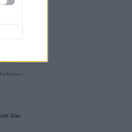
r en
eplass.
 Parkkinen /
ielt ikke