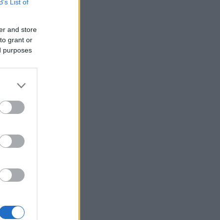
B’s List of
pet og
er and store
to grant or
ed purposes
 vært det
en tanke.
r. Foto:
resten og