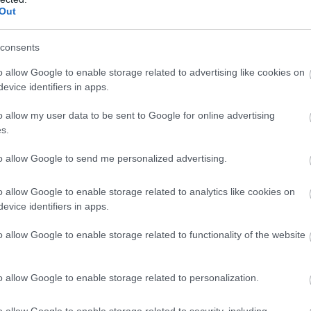
Out
I jula var jeg bare hjemme, trente rolig og bare det j
consents
az like ved Mont Blanc.
o allow Google to enable storage related to advertising like cookies on
evice identifiers in apps.
o allow my user data to be sent to Google for online advertising
 kom lysten til å trene hardøkter tilbake. Og da verd
s.
lar. Jeg kjente at jeg hadde fått tilbake konkurransegn
to allow Google to send me personalized advertising.
o allow Google to enable storage related to analytics like cookies on
evice identifiers in apps.
. Han tar seg til semifinalen på sprinten for første
o allow Google to enable storage related to functionality of the website
ummer to. Og i Falun, den siste verdenscupen før VM i
est beste individuelle verdenscupplassering. Og han 
o allow Google to enable storage related to personalization.
o allow Google to enable storage related to security, including