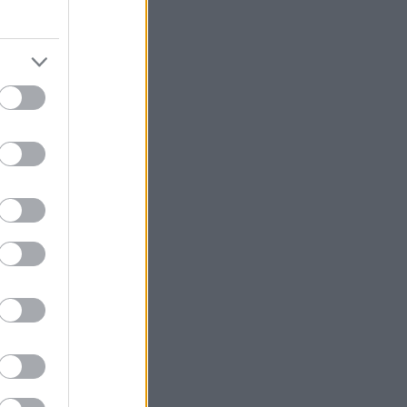
eg hadde
enscupen
isten, sier
 gang på
går inn i