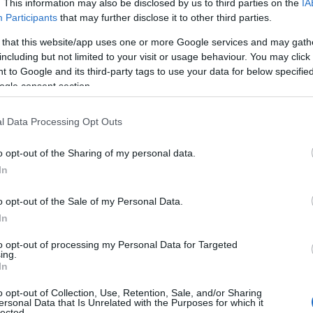
. This information may also be disclosed by us to third parties on the
IA
Participants
that may further disclose it to other third parties.
i Davos før jul har Chappaz fått nok. Han bryter lø
 that this website/app uses one or more Google services and may gath
including but not limited to your visit or usage behaviour. You may click 
 to Google and its third-party tags to use your data for below specifi
inkludert Tour de Ski. Og VM i Trondheim, som hadde
ogle consent section.
å sprinten under VM 2023 i Planica, ofrer han ikke 
l Data Processing Opt Outs
urrere mer, forteller han.
o opt-out of the Sharing of my personal data.
In
o opt-out of the Sale of my Personal Data.
 Chappaz så drittlei at han helst ville brenne både ski og stave
In
anzetta/NordicFocus
to opt-out of processing my Personal Data for Targeted
ing.
In
sningen blir å gi mer F i treningen, bruke tid på kjæ
o opt-out of Collection, Use, Retention, Sale, and/or Sharing
ersonal Data that Is Unrelated with the Purposes for which it
lected.