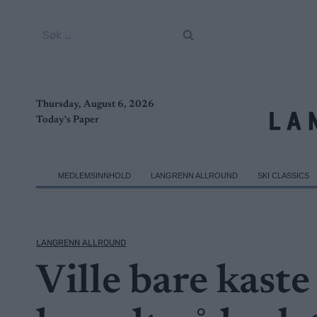
Skip
to
Søk
content
etter:
Thursday, August 6, 2026
Today's Paper
MEDLEMSINNHOLD
LANGRENN ALLROUND
SKI CLASSICS
LANGRENN ALLROUND
Ville bare kast