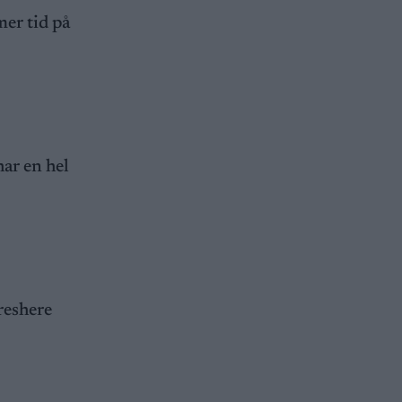
mer tid på
har en hel
freshere