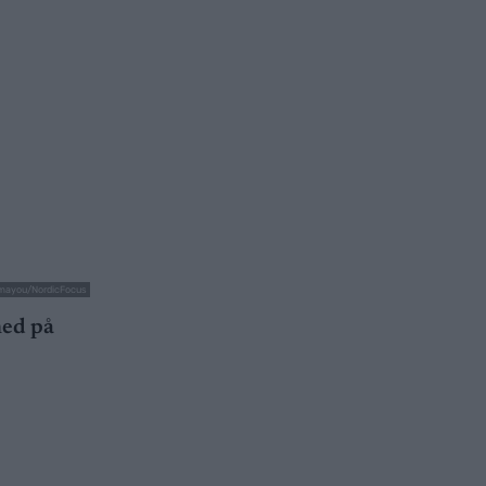
mayou/NordicFocus
ned på