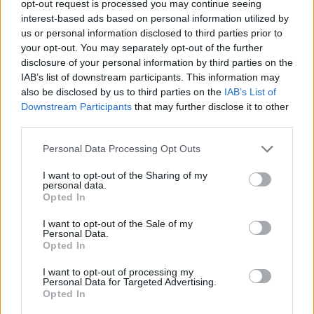
NYTT NM-GULL til Marie Olaussen fra Fredrikstad. Foto:
opt-out request is processed you may continue seeing
JAN ERIK JENSEGG/kekstock.com
interest-based ads based on personal information utilized by
us or personal information disclosed to third parties prior to
your opt-out. You may separately opt-out of the further
Marie løp rundt – og vant
disclosure of your personal information by third parties on the
Den eneste som greide superveteranen fra
IAB’s list of downstream participants. This information may
Nydalens SK var vinneren for to år siden.
also be disclosed by us to third parties on the
IAB’s List of
Marie Olaussen fra Fredrikstad SK fikk det ikke
Downstream Participants
that may further disclose it to other
helt til i VM og hun løp ikke sprint-EM sist helg.
third parties.
Men nå gjorde hun akkurat som i Vatnestraum
Please note that this website/app uses one or more Google
Personal Data Processing Opt Outs
utenfor Kristiansand for to år siden. Vant
services and may gather and store information including but
dameklassen, og hun hadde en tydelig taktikk som
not limited to your visit or usage behaviour. You may click to
I want to opt-out of the Sharing of my
personal data.
ble svært vellykket.
grant or deny consent to Google and its third-party tags to
Opted In
På begge langstrekkene løp Olaussen ganske langt
use your data for below specified purposes in below Google
consent section.
rundt. Først på vei og andre gangen på vei og sti.
I want to opt-out of the Sale of my
Personal Data.
Det ble avgjørende i gullkampen da nesten alle
Opted In
konkurrentene tok et veivalg mer rett på på det
siste langstrekket.
I want to opt-out of processing my
Personal Data for Targeted Advertising.
– Jeg har valgt å ikke satse på sprint i høst, så NM
Opted In
er nesten det siste store i år, sier Marie Olaussen,