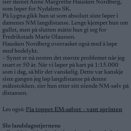
sier ikonet Anne Margrethe Hausken Nordberg,
som løper for Nydalens SK.
På Lygna gikk hun ut som absolutt siste løper i
damenes NM langdistanse. Lenge kjempet hun om
gullet, men på slutten måtte hun gi seg for
Fredrikstads Marie Olaussen.
Hausken Nordberg overrasket også med å løpe
med hodelykt.
– Synet er nå nesten det største problemet når jeg
snart er 50 år. Når vi løper på kart på 1:15.000
som i dag, så blir det vanskelig. Dette var kanskje
siste gangen jeg løp langdistanse på denne
målestokken, sier hun etter sitt niende NM-sølv på
distansen.
Les også:
P
ia toppet EM-sølvet – vant sprinten
Slo landslagsstjernene