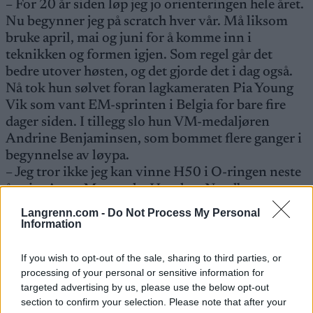
– For 20 år siden løp jeg jo orienteringen hele året.
Nu begynner jeg på scratch hver vår. Må liksom
bruke april, mai og juni for å komme inn i
teknikken og formen igjen. Som regel går det
bedre utover høsten, og det gjorde det i dag også.
Nå tok hun sølvet foran lagkameraten Pia Young
Vik som vant EM-sprinten i Belgia for bare fire
dager siden. I tillegg slo hun VM-medaljøren
Andrine Benjaminsen, som bommet flere ganger i
begynnelse av løypa.
– Jeg tror ikke jeg kan vinne H50 i O-ringen neste
år, sier Anne Margrethe Hausken Nordberg, men
det er nok mange herrer i denne klassen som
Langrenn.com -
Do Not Process My Personal
begynner å grue seg til oppgjørene i Göteborg
Information
allerede nå.
If you wish to opt-out of the sale, sharing to third parties, or
processing of your personal or sensitive information for
Her ser du neste sprint i verdenscupen
targeted advertising by us, please use the below opt-out
section to confirm your selection. Please note that after your