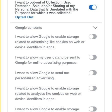
I want to opt-out of Collection, Use,
som jo bor i Sverige og også representerer Stora
Retention, Sale, and/or Sharing of my
Tuna i Borlänge.
Personal Data that Is Unrelated with the
Purposes for which it was collected.
Opted Out
Resultatene finner du
her
.
Google consents
I want to allow Google to enable storage
related to advertising like cookies on web or
device identifiers in apps.
Meld deg på vårt nyhetsbrev
I want to allow my user data to be sent to
Google for online advertising purposes.
I want to allow Google to send me
Meld deg på
personalized advertising.
I want to allow Google to enable storage
related to analytics like cookies on web or
device identifiers in apps.
MEST LEST
I want to allow Google to enable storage