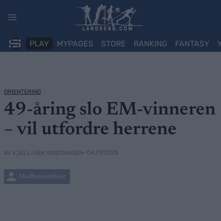
Skip
to
content
PLAY
MYPAGES
STORE
RANKING
FANTASY
ORIENTERING
49-åring slo EM-vinneren
– vil utfordre herrene
• 04.09.2025
AV KJELL-ERIK KRISTIANSEN
Medlemsartikler