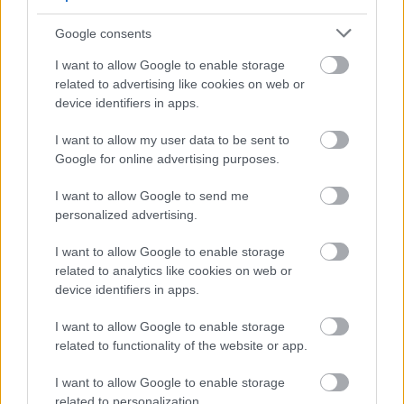
Det er tider som flere av de beste herreløperne
sliter med.
Google consents
Noen alderskramper er det altså ikke å se, til tross
I want to allow Google to enable storage
for at hun i fjor begynte å løpe med hodelykt på
related to advertising like cookies on web or
dagen for å se kartet bedre i tette skogsområder.
device identifiers in apps.
Nå vil hun prøve seg på en ny utfordring:
Anne Margrethe Hausken Nordberg har nemlig
I want to allow my user data to be sent to
meldt seg på i 50-årsklassen for herrer i verdens
Google for online advertising purposes.
største o-løp, O-ringen femdagars. I år går løpene i
I want to allow Google to send me
Göteborg i juli.
personalized advertising.
Flere av de etablerte gutta i klassen skjelver
allerede i buksene.
I want to allow Google to enable storage
Og norske damer i veteranklassene er ikke å leke
related to analytics like cookies on web or
med. Under helgens O-festivalen i Trondheim
device identifiers in apps.
vant 47-årige Marianne Andersen fra
I want to allow Google to enable storage
Kristiansand lørdagens mellomdistanse mot
related to functionality of the website or app.
resten av eliten.
I want to allow Google to enable storage
related to personalization.