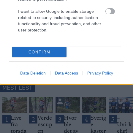
I want to allow Google to enable storage
related to security, including authentication
functionality and fraud prevention, and other
user protection.
Meld deg på vårt nyhetsbrev
Meld deg på
CONFIRM
Data Deletion
Data Access
Privacy Policy
MEST LEST
Live
Verde
Hvor
Sverig
–
1
2
3
4
5
fra
nscup
ble
e
Uvirk
torsda
en
det av
kaster
elig!