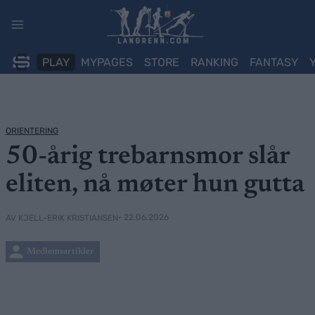
Skip
to
content
PLAY
MYPAGES
STORE
RANKING
FANTASY
ORIENTERING
50-årig trebarnsmor slår
eliten, nå møter hun gutta
• 22.06.2026
AV KJELL-ERIK KRISTIANSEN
Medlemsartikler