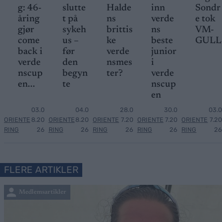
g: 46-
slutte
Halde
inn
Sondr
åring
t på
ns
verde
e tok
gjør
sykeh
brittis
ns
VM-
come
us –
ke
beste
GULL
back i
før
verde
junior
verde
den
nsmes
i
nscup
begyn
ter?
verde
en...
te
nscup
en
03.0
04.0
28.0
30.0
03.0
ORIENTE
8.20
ORIENTE
8.20
ORIENTE
7.20
ORIENTE
7.20
ORIENTE
7.20
RING
26
RING
26
RING
26
RING
26
RING
26
FLERE ARTIKLER
Medlemsartikler