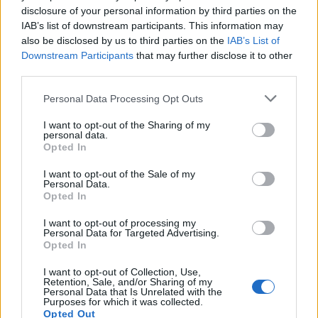
lokalavisen.
disclosure of your personal information by third parties on the
Hun flyttet til Oslo i 1995 og til tross for at hun
IAB’s list of downstream participants. This information may
also be disclosed by us to third parties on the
IAB’s List of
har løpt for storklubber som Bækkelaget og
Downstream Participants
that may further disclose it to other
Halden har området på Nordberg vært basen i
third parties.
mange år nå. Hausken Nordberg forteller at hun
har hatt tre ulike adresser i Folke Bernadottes vei.
Please note that this website/app uses one or more Google
Personal Data Processing Opt Outs
Nordberg bor helt enkelt på Nordberg.
services and may gather and store information including but
not limited to your visit or usage behaviour. You may click to
I want to opt-out of the Sharing of my
personal data.
grant or deny consent to Google and its third-party tags to
Opted In
Les også:
Slik ser du orientering på
use your data for below specified purposes in below Google
langrenn.com
consent section.
I want to opt-out of the Sale of my
Personal Data.
Opted In
VANT SPRINTEN under O-festivalen i helgen: 50-årige
unikumet Anne Margrethe Hausken Nordberg. Foto:
I want to opt-out of processing my
Personal Data for Targeted Advertising.
KJELL-ERIK KRISTIANSEN/kekstock.com
Opted In
Vil slå gutta
I want to opt-out of Collection, Use,
Retention, Sale, and/or Sharing of my
I fredagens sprint i Trondheim hadde hun en
Personal Data that Is Unrelated with the
Purposes for which it was collected.
kilometertid godt under 5 minutter (i luftlinje).
Opted Out