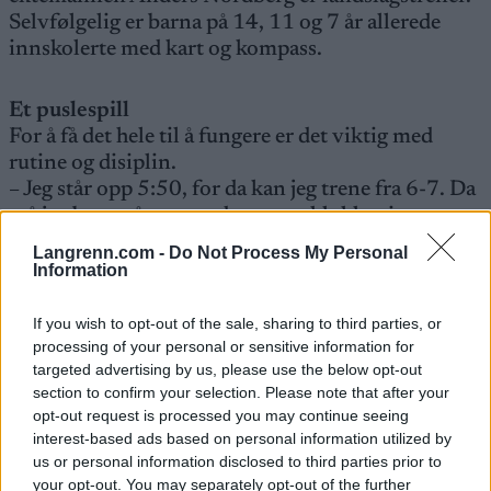
Selvfølgelig er barna på 14, 11 og 7 år allerede
innskolerte med kart og kompass.
Et puslespill
For å få det hele til å fungere er det viktig med
rutine og disiplin.
– Jeg står opp 5:50, for da kan jeg trene fra 6-7. Da
må jeg bare stå opp med en gang klokka ringer.
Ungene vekkes klokka 7. Det er viktig å respektere
Langrenn.com -
Do Not Process My Personal
rutinen, mener Anne Margrethe Hausken
Information
Nordberg.
– Også må jeg ut av døra 8:16, for å rekke T-banen
If you wish to opt-out of the sale, sharing to third parties, or
som går 8:20.
processing of your personal or sensitive information for
targeted advertising by us, please use the below opt-out
Dette puslespillet koster å få til, og noe på
section to confirm your selection. Please note that after your
prioriteres bort.
opt-out request is processed you may continue seeing
– For eksempel prioriterer jeg aldri husarbeid over
interest-based ads based on personal information utilized by
trening, haha. Selv om huset er bomba, og badet
us or personal information disclosed to third parties prior to
burde vaskes, trener jeg heller, sier hun til
your opt-out. You may separately opt-out of the further