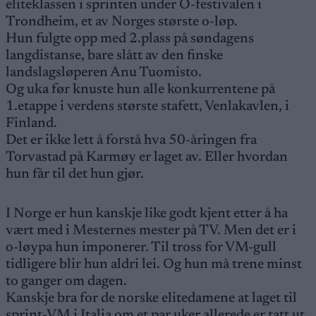
eliteklassen i sprinten under O-festivalen i
Trondheim, et av Norges største o-løp.
Hun fulgte opp med 2.plass på søndagens
langdistanse, bare slått av den finske
landslagsløperen Anu Tuomisto.
Og uka før knuste hun alle konkurrentene på
1.etappe i verdens største stafett, Venlakavlen, i
Finland.
Det er ikke lett å forstå hva 50-åringen fra
Torvastad på Karmøy er laget av. Eller hvordan
hun får til det hun gjør.
I Norge er hun kanskje like godt kjent etter å ha
vært med i Mesternes mester på TV. Men det er i
o-løypa hun imponerer. Til tross for VM-gull
tidligere blir hun aldri lei. Og hun må trene minst
to ganger om dagen.
Kanskje bra for de norske elitedamene at laget til
sprint-VM i Italia om et par uker allerede er tatt ut.