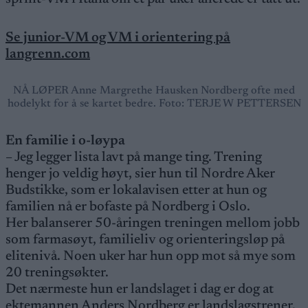
Se junior-VM og VM i orientering på
langrenn.com
NÅ LØPER Anne Margrethe Hausken Nordberg ofte med
hodelykt for å se kartet bedre. Foto: TERJE W PETTERSEN
En familie i o-løypa
– Jeg legger lista lavt på mange ting. Trening
henger jo veldig høyt, sier hun til Nordre Aker
Budstikke, som er lokalavisen etter at hun og
familien nå er bofaste på Nordberg i Oslo.
Her balanserer 50-åringen treningen mellom jobb
som farmasøyt, familieliv og orienteringsløp på
elitenivå. Noen uker har hun opp mot så mye som
20 treningsøkter.
Det nærmeste hun er landslaget i dag er dog at
ektemannen Anders Nordberg er landslagstrener.