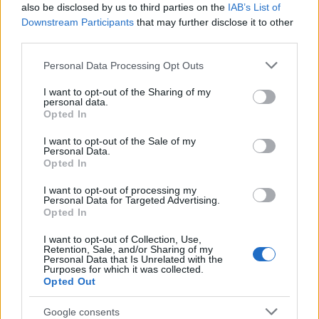
Hun har ikke hatt den sesongen som hun ønsket
also be disclosed by us to third parties on the
IAB’s List of
seg, men Ane kan rette opp inntrykket med bra
Downstream Participants
that may further disclose it to other
innsats i helgen og neste ukes verdenscupfinaler.
third parties.
Please note that this website/app uses one or more Google
Personal Data Processing Opt Outs
Også NM for juniorene
services and may gather and store information including but
NC-helgen i Ås byr foruten fredagens sprint også
not limited to your visit or usage behaviour. You may click to
I want to opt-out of the Sharing of my
personal data.
på noe av det bedre terrenget som kommunen kan
grant or deny consent to Google and its third-party tags to
Opted In
use your data for below specified purposes in below Google
by på under lørdag og søndagen. Et tidligere ikke
consent section.
kartlagt område på grensen til Østfold skal brukes
I want to opt-out of the Sale of my
Personal Data.
med Ålerudmyra skytebane som arena.
Opted In
Foruten Norgescupfinaler i seniorklassene er det
I want to opt-out of processing my
også NM-stafett for junior og O-idol for de yngre.
Personal Data for Targeted Advertising.
Opted In
Stillingen i Norgescupen finner du
her
.
I want to opt-out of Collection, Use,
Retention, Sale, and/or Sharing of my
Personal Data that Is Unrelated with the
Purposes for which it was collected.
Opted Out
Google consents