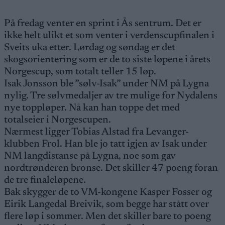
På fredag venter en sprint i Ås sentrum. Det er
ikke helt ulikt et som venter i verdenscupfinalen i
Sveits uka etter. Lørdag og søndag er det
skogsorientering som er de to siste løpene i årets
Norgescup, som totalt teller 15 løp.
Isak Jonsson ble ”sølv-Isak” under NM på Lygna
nylig. Tre sølvmedaljer av tre mulige for Nydalens
nye toppløper. Nå kan han toppe det med
totalseier i Norgescupen.
Nærmest ligger Tobias Alstad fra Levanger-
klubben Frol. Han ble jo tatt igjen av Isak under
NM langdistanse på Lygna, noe som gav
nordtrønderen bronse. Det skiller 47 poeng foran
de tre finaleløpene.
Bak skygger de to VM-kongene Kasper Fosser og
Eirik Langedal Breivik, som begge har stått over
flere løp i sommer. Men det skiller bare to poeng