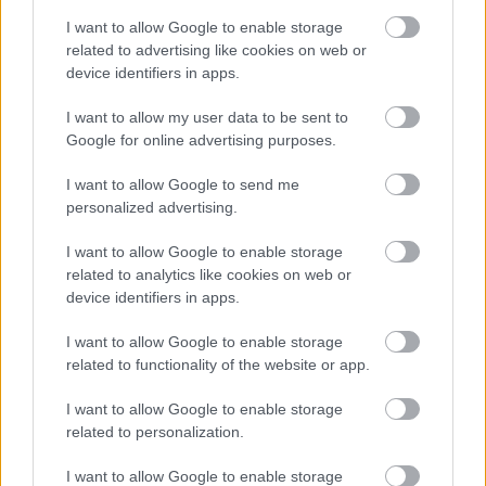
Meld deg på vårt nyhetsbrev
I want to allow Google to enable storage
related to advertising like cookies on web or
device identifiers in apps.
Meld deg på
I want to allow my user data to be sent to
Google for online advertising purposes.
I want to allow Google to send me
personalized advertising.
MEST LEST
I want to allow Google to enable storage
related to analytics like cookies on web or
device identifiers in apps.
Live
Verde
Hvor
Sverig
–
1
2
3
4
5
I want to allow Google to enable storage
fra
nscup
ble
e
Uvirk
related to functionality of the website or app.
torsda
en
det av
kaster
elig!
g: 46-
slutte
Halde
inn
Sondr
I want to allow Google to enable storage
åring
t på
ns
verde
e tok
related to personalization.
gjør
sykeh
brittis
ns
VM-
come
us –
ke
beste
GULL
I want to allow Google to enable storage