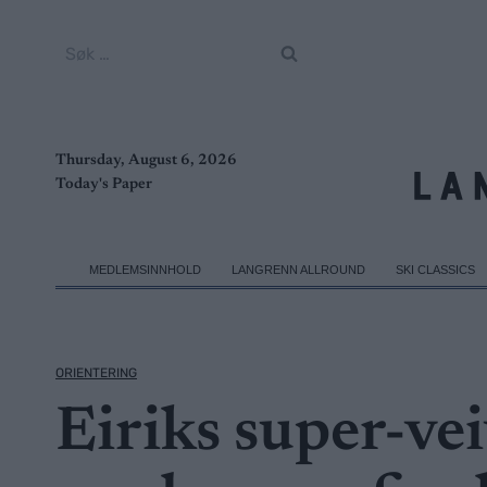
Skip
to
Søk
content
etter:
Thursday, August 6, 2026
Today's Paper
MEDLEMSINNHOLD
LANGRENN ALLROUND
SKI CLASSICS
ORIENTERING
Eiriks super-veiv