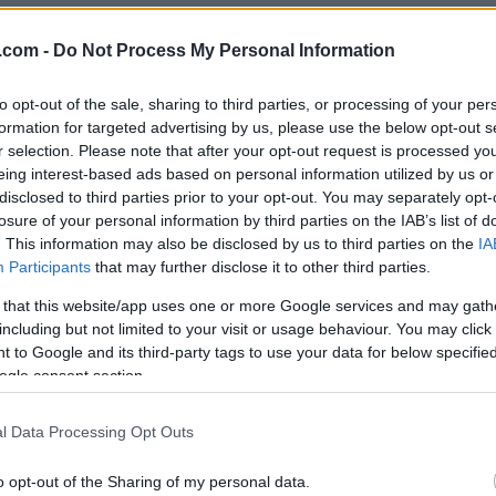
r lå litt avvente i feltet i herrenes finale, men på det
.com -
Do Not Process My Personal Information
i enn de andre.
eg full gass langs veien til neste post. Og der så jeg de
to opt-out of the sale, sharing to third parties, or processing of your per
luke og kunne juble til publikum allerede på den sist
formation for targeted advertising by us, please use the below opt-out s
r selection. Please note that after your opt-out request is processed y
n.com
.
eing interest-based ads based on personal information utilized by us or
disclosed to third parties prior to your opt-out. You may separately opt-
losure of your personal information by third parties on the IAB’s list of
tten verken for Eirik Langedal Breivik eller de norsk
. This information may also be disclosed by us to third parties on the
IA
enscup i Locarno og Breivik fulgte opp med den andre
Participants
that may further disclose it to other third parties.
 that this website/app uses one or more Google services and may gath
including but not limited to your visit or usage behaviour. You may click 
alen etter et spurttap mot Anselm Reichenbach og fins
 to Google and its third-party tags to use your data for below specifi
 noen meter inn mot siste stempling.
ogle consent section.
ningsmetode) istedet for like løype. Det er mer min ty
man kan løpe bak og være best i spurten, sier Kasper F
l Data Processing Opt Outs
rint i Skara.
o opt-out of the Sharing of my personal data.