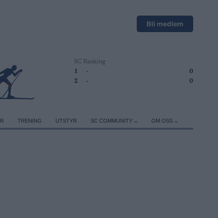
Bli medlem
SC Ranking
1
-
0
2
-
0
ER
TRENING
UTSTYR
SC COMMUNITY
OM OSS