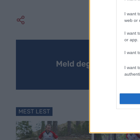
I want t
web or d
I want t
or app.
I want t
Meld deg på vårt nyh
I want t
authenti
MEST LEST