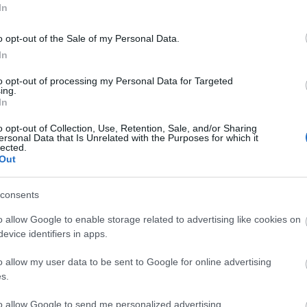
In
o opt-out of the Sale of my Personal Data.
ske dame på 5.plass. Foto: KRISTINA LINDGREN
In
to opt-out of processing my Personal Data for Targeted
nalen. Men der var hun passiv og ble liggende bak i et 
ing.
purt med bare tre sekunder mellom første og siste løp
In
n.
o opt-out of Collection, Use, Retention, Sale, and/or Sharing
ersonal Data that Is Unrelated with the Purposes for which it
lected.
aktisk for andre gangen på rad.
Out
na i finalen, men på slutten så jeg at de andre også va
jonelle danske løperen, som i år også løper for Tyrvin
consents
o allow Google to enable storage related to advertising like cookies on
kvalifisering med en bra kvartfinale, men i semifinal
evice identifiers in apps.
r en semifinale, men de røk i kvarten.
o allow my user data to be sent to Google for online advertising
s.
to allow Google to send me personalized advertising.