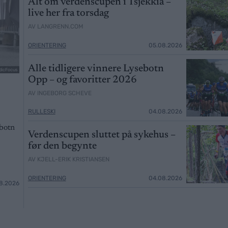
Alt om verdenscupen i Tsjekkia –
live her fra torsdag
AV LANGRENN.COM
ORIENTERING
05.08.2026
Alle tidligere vinnere Lysebotn
dicFocus
Opp – og favoritter 2026
AV INGEBORG SCHEVE
RULLESKI
04.08.2026
ebotn
Verdenscupen sluttet på sykehus –
før den begynte
AV KJELL-ERIK KRISTIANSEN
ORIENTERING
04.08.2026
8.2026