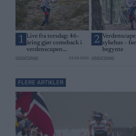
Live fra torsdag: 46-
Verdenscupen
1
2
åring gjør comeback i
sykehus – fø
verdenscupen...
begynte
ORIENTERING
03.08.2026
ORIENTERING
FLERE ARTIKLER