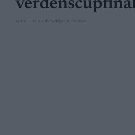
verdenscupfina
• 28.05.2026
AV KJELL-ERIK KRISTIANSEN