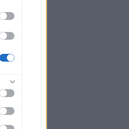
felt som
er.
r slitne.
g i Bærum.
en var