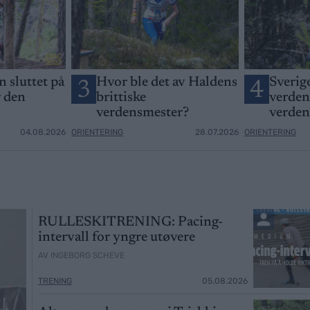
 sluttet på
Hvor ble det av Haldens
Sverig
3
4
r den
brittiske
verdens
verdensmester?
verde
04.08.2026
ORIENTERING
28.07.2026
ORIENTERING
RULLESKITRENING: Pacing-
intervall for yngre utøvere
AV INGEBORG SCHEVE
TRENING
05.08.2026