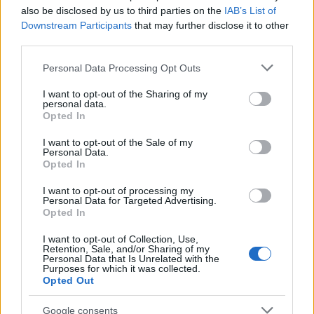
also be disclosed by us to third parties on the
IAB’s List of
Downstream Participants
that may further disclose it to other
Norsk damesølv
third parties.
Før herrenes dramatiske stafett hadde Sverige tatt
Please note that this website/app uses one or more Google
en oppskriftsmessig seier i damestafetten. Sanna
Personal Data Processing Opt Outs
services and may gather and store information including but
Fast skaffet Tove Alexandersson et godt forsprang
not limited to your visit or usage behaviour. You may click to
I want to opt-out of the Sharing of my
foran siste etappe. Og Alexandersson gjorde ingen
personal data.
grant or deny consent to Google and its third-party tags to
Opted In
feil denne gangen. Dermed forsvarte de blågule
use your data for below specified purposes in below Google
damene sin seier fra Sveits-VM i 2023. Det var
consent section.
I want to opt-out of the Sale of my
deres fjerde strake stafettguld.
Personal Data.
Opted In
Norges Pia Young Vik vant igjen første etappe,
akkurat som hun gjorde i verdenscupen i Idre.
I want to opt-out of processing my
Sammen med svenske Hanna Lundberg fikk de
Personal Data for Targeted Advertising.
Opted In
luke.
I want to opt-out of Collection, Use,
Retention, Sale, and/or Sharing of my
SUVEREN START på stafetten for Norge gjennom Pia
Personal Data that Is Unrelated with the
Purposes for which it was collected.
Young Vik. Foto: IOF/Kristina Lindgren
Opted Out
Marie Olaussen tapte igjen i starten. Hun ble tatt
Google consents