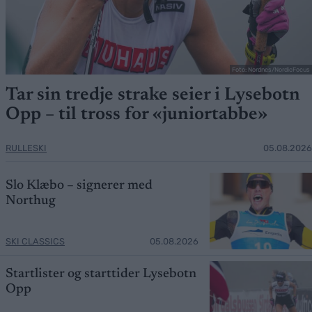
Foto: Nordnes/NordicFocus
Tar sin tredje strake seier i Lysebotn
Opp – til tross for «juniortabbe»
RULLESKI
05.08.2026
Slo Klæbo – signerer med
Northug
SKI CLASSICS
05.08.2026
Startlister og starttider Lysebotn
Opp