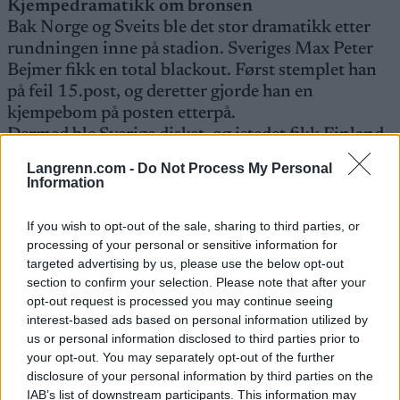
Kjempedramatikk om bronsen
Bak Norge og Sveits ble det stor dramatikk etter
rundningen inne på stadion. Sveriges Max Peter
Bejmer fikk en total blackout. Først stemplet han
på feil 15.post, og deretter gjorde han en
kjempebom på posten etterpå.
Dermed ble Sverige disket, og istedet fikk Finland
sjansen. Miika Kirmula bommet også grovt på
Langrenn.com -
Do Not Process My Personal
15.post – en helt enkel post – og ble tatt igjen av
Information
Frankrikes Lucas Basset. Men Kirumla samlet seg
og spurtet ifra franskmannen til Finlands første
If you wish to opt-out of the sale, sharing to third parties, or
medalje i mesterskapet.
processing of your personal or sensitive information for
targeted advertising by us, please use the below opt-out
section to confirm your selection. Please note that after your
Les også:
Langdistanse-kongen tok tredje strake
opt-out request is processed you may continue seeing
VM-gullet
interest-based ads based on personal information utilized by
us or personal information disclosed to third parties prior to
your opt-out. You may separately opt-out of the further
NORSK SØLV i dameklassen gjennom Pia Young Vik,
disclosure of your personal information by third parties on the
Andrine Benjaminsen og Marie Olaussen. Foto: IOF/Kristina
IAB’s list of downstream participants. This information may
Lindgren