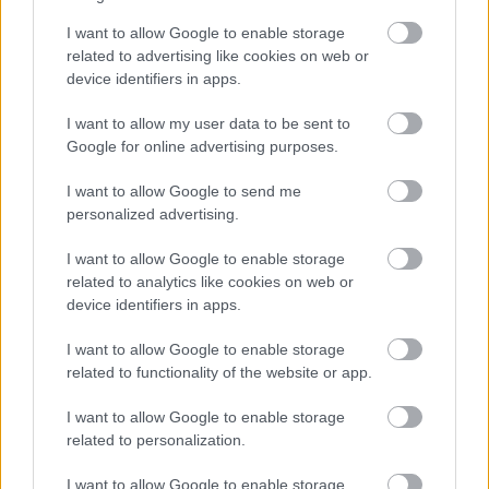
igjen av Tsjekkias juniorverdensmester Lucie
I want to allow Google to enable storage
Dittrichova, men ingen andre tok dem igjen.
related to advertising like cookies on web or
Og Andrine Benjaminsen gjorde igjen sine saker
device identifiers in apps.
perfekt. Hun ble jaget av verdensmester Simona
Aebersold, men sveitseren gjorde en stor tabbe ved
I want to allow my user data to be sent to
rundningen i starten. Hun kastet kartet og trodde
Google for online advertising purposes.
hun skulle få et nytt. Men resten av løypa var på
I want to allow Google to send me
baksiden, og dermed måtte hun løpe tilbake og
personalized advertising.
hente kartet hun hadde kastet.
Andrine gjorde ingen feil, og på slutten var sølvet
I want to allow Google to enable storage
aldri truet.
related to analytics like cookies on web or
device identifiers in apps.
Resultatene finner du
her
.
I want to allow Google to enable storage
related to functionality of the website or app.
I want to allow Google to enable storage
related to personalization.
Meld deg på vårt nyhetsbrev
I want to allow Google to enable storage