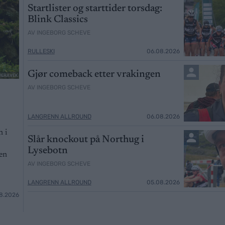
Startlister og starttider torsdag:
Blink Classics
AV INGEBORG SCHEVE
RULLESKI
06.08.2026
Gjør comeback etter vrakingen
ADERAVEK
AV INGEBORG SCHEVE
LANGRENN ALLROUND
06.08.2026
n i
Slår knockout på Northug i
Lysebotn
ten
AV INGEBORG SCHEVE
LANGRENN ALLROUND
05.08.2026
8.2026