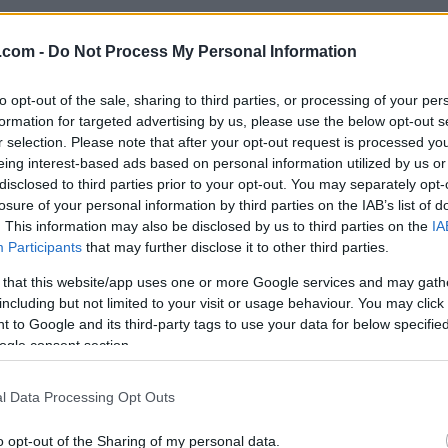
itten Matthieu Bührer fra Sveits har innfridd til 100 
dig fort bli fem etter lørdagens stafett. Han er i hvert
.com -
Do Not Process My Personal Information
to opt-out of the sale, sharing to third parties, or processing of your per
formation for targeted advertising by us, please use the below opt-out s
fram som en kommende storstjerne. Hun vant sprinten
r selection. Please note that after your opt-out request is processed y
tansen på onsdag. Vinner hun også mellomdistansen s
eing interest-based ads based on personal information utilized by us or
disclosed to third parties prior to your opt-out. You may separately opt-
losure of your personal information by third parties on the IAB’s list of
. This information may also be disclosed by us to third parties on the
IA
Participants
that may further disclose it to other third parties.
 that this website/app uses one or more Google services and may gath
 en maratonkonkurranse. IOF (det internasjonale o-
including but not limited to your visit or usage behaviour. You may click 
å ned den totale konkurransetiden om man skal beh
 to Google and its third-party tags to use your data for below specifi
ogle consent section.
ens løp.
l Data Processing Opt Outs
 i Norge. Sendningen starter 10:00 og det er Jørn S
o opt-out of the Sharing of my personal data.