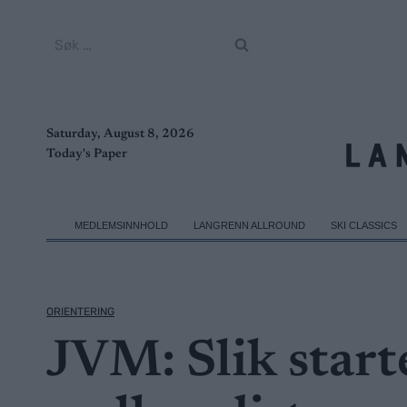
Skip
to
Søk
content
etter:
Saturday, August 8, 2026
Today's Paper
MEDLEMSINNHOLD
LANGRENN ALLROUND
SKI CLASSICS
ORIENTERING
JVM: Slik start