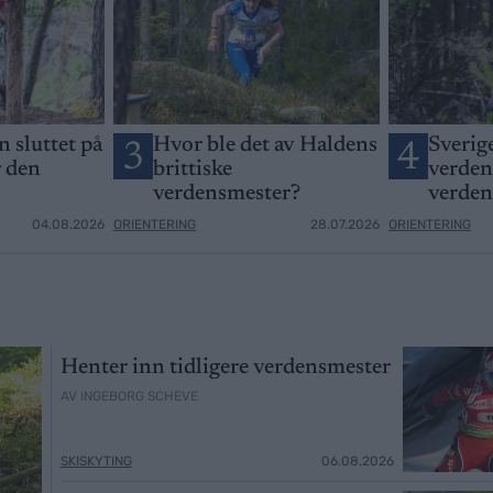
 sluttet på
Hvor ble det av Haldens
Sverig
3
4
r den
brittiske
verdens
verdensmester?
verde
04.08.2026
ORIENTERING
28.07.2026
ORIENTERING
Henter inn tidligere verdensmester
AV INGEBORG SCHEVE
SKISKYTING
06.08.2026