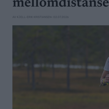
mellomdistans
• 02.07.2026
AV KJELL-ERIK KRISTIANSEN