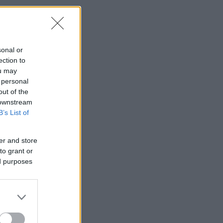
prosent og
 fall
sonal or
ection to
 på
ou may
å tar hun
 personal
out of the
 downstream
B’s List of
er and store
to grant or
olde
ed purposes
undby som