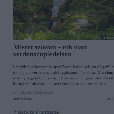
Foto: PETR K
Mistet seieren – tok over
verdenscupledelsen
Langdistansekongen Kasper Fosser hadde seieren på gaffele
torsdagens verdenscup på langdistanse i Tsjekkia. Men han
måtte gi seg mot en formsterk svenske helt på slutten. Trøs
ble at han tok over ledelsen i verdenscupen sammenlagt.
AV KJELL-ERIK KRISTIANSEN
ORIENTERING
06.0
Back to Frontpage