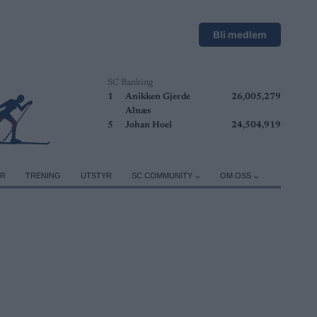
Bli medlem
SC Ranking
1
Anikken Gjerde
26,005,279
Alnæs
5
Johan Hoel
24,504,919
ER
TRENING
UTSTYR
SC COMMUNITY
OM OSS