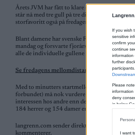
Årets JVM har fått to klare stjerner. Storfavor
står nå med tre gull på tre distanser. Det kan vel
Langrenn
storfavoritt også på fredagens mellomdistanse.
If you wish 
sensitive in
Blant damene har svenske Freja Hjerne stått 
confirm you
mandag og forsvarte fjorårsseieren på langdis
continue se
alle de individuelle gullene i år.
information 
further disc
participants
Se fredagens mellomdistanse her.
Downstream 
Please note
Med to minutters startmellomrom blir det nok
information 
forbundet) må nok vurdere hvordan man skal f
deny consent
interessen hos andre enn de allerede frelste.
in below Go
184 herrer og 154 damer er påmeldt til fredag
Persona
langrenn.com sender direkte som eneste kanal
kommenterer.
I want t