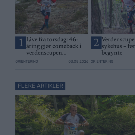
Live fra torsdag: 46-
Verdenscupen
1
2
åring gjør comeback i
sykehus – fø
verdenscupen...
begynte
ORIENTERING
03.08.2026
ORIENTERING
FLERE ARTIKLER