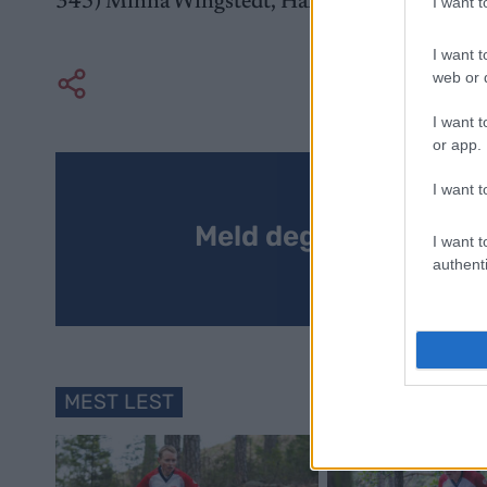
345) Minna Wingstedt, Halden SK 13:49
I want 
I want t
web or d
I want t
or app.
I want t
Meld deg på vårt nyh
I want t
authenti
MEST LEST