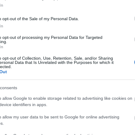
In
o opt-out of the Sale of my Personal Data.
In
to opt-out of processing my Personal Data for Targeted
K 10:38
ing.
In
o opt-out of Collection, Use, Retention, Sale, and/or Sharing
ersonal Data that Is Unrelated with the Purposes for which it
lected.
4:12
Out
:38
consents
o allow Google to enable storage related to advertising like cookies on
evice identifiers in apps.
9:25
o allow my user data to be sent to Google for online advertising
21
s.