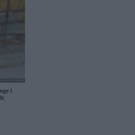
TERJE W PETTERSEN
nge i
dt