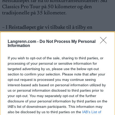
Reistadløpet får nå to konkurransedistanser: Ski
Classics Pro Tour på 50 kilometer og den
tradisjonelle på 35 kilometer.
– I Reistadløpet går vi tilbake til å tilby en
konkurranseklasse også på 35-kilometeren. I år
hadde vi bare konkurranseklasse i 40-kilometeren
Langrenn.com -
Do Not Process My Personal
Information
som var en del av Ski Classics, og vi fikk en del
tilbakemeldinger på det. Blant annet var det noen
av de «gamle» Reistadløperne, de som har gått 30-
If you wish to opt-out of the sale, sharing to third parties, or
processing of your personal or sensitive information for
40 ganger, som ville ha den tradisjonelle traséen
targeted advertising by us, please use the below opt-out
og ikke vil gå trimklasse, forklarer rennleder Leif
section to confirm your selection. Please note that after your
Ketil Gamst.
opt-out request is processed you may continue seeing
interest-based ads based on personal information utilized by
us or personal information disclosed to third parties prior to
Kommende vinter blir det derfor to distanser med
your opt-out. You may separately opt-out of the further
konkurranseklasser, der Ski Classics-distansen
disclosure of your personal information by third parties on the
altså økes fra 40 til 50 kilometer.
IAB’s list of downstream participants. This information may
also be disclosed by us to third parties on the
IAB’s List of