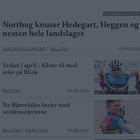
Foto: Nordnes/NordicFocus
Northug knuser Hedegart, Heggen og
nesten hele landslaget
LANGRENN ALLROUND
|
RULLESKI
07.08.2026
Vraket i april – kliner til med
seier på Blink
RULLESKI
07.08.2026
Ny Bjørndalen herjer med
verdensstjernene
RULLESKI
|
SKISKYTING
07.08.2026