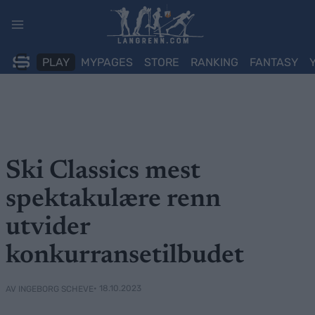
Skip
to
content
PLAY
MYPAGES
STORE
RANKING
FANTASY
Ski Classics mest
spektakulære renn
utvider
konkurransetilbudet
• 18.10.2023
AV INGEBORG SCHEVE