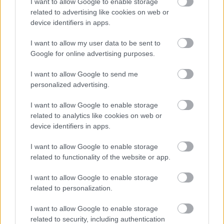
I want to allow Google to enable storage
related to advertising like cookies on web or
device identifiers in apps.
I want to allow my user data to be sent to
Google for online advertising purposes.
Åpner for flere deltakere
I want to allow Google to send me
Endringene i distansene på Reistadløpet åpner
personalized advertising.
samtidig opp for flere deltakere. Grunnet
skiforbundets regelverk var vinterens 40-
I want to allow Google to enable storage
kilometer kun åpen for løpere fra 17 år og eldre.
related to analytics like cookies on web or
Med konkurransedistanse på 35 kilometer, kan
device identifiers in apps.
arrangøren nå senke aldergrensa til 15 år.
I want to allow Google to enable storage
related to functionality of the website or app.
– Vi håper at det vil gi oss et løft i antall deltakere,
og også gjøre oss mer interessante for yngre
I want to allow Google to enable storage
løpere, sier Gamst.
related to personalization.
I want to allow Google to enable storage
Det blir også trimklasser med og uten tidtaking på
related to security, including authentication