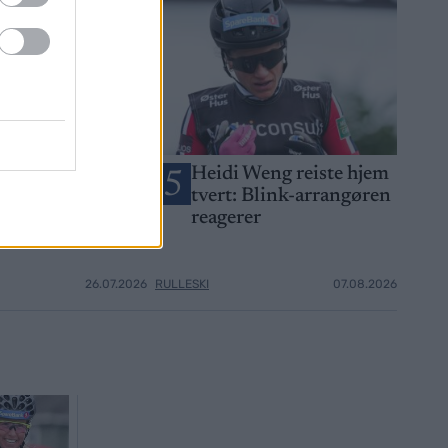
 maktoppvisning
Heidi Weng reiste hjem
5
rike: – Er i en
tvert: Blink-arrangøren
en klasse
reagerer
26.07.2026
RULLESKI
07.08.2026