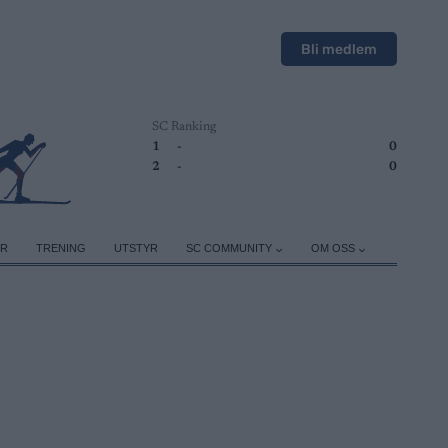
Bli medlem
SC Ranking
1
-
0
2
-
0
ER
TRENING
UTSTYR
SC COMMUNITY
OM OSS