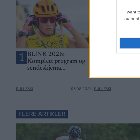
I want t
authenti
BLINK 2026:
Verdenscupv
1
2
Komplett program og
flere stjerner
sendeskjema...
RULLESKI
03.08.2026
RULLESKI
FLERE ARTIKLER