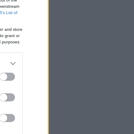
out of the
 downstream
lle ut
B’s List of
 bakken
er and store
to grant or
ed purposes
r jo
ri presset
n på
teren.
d-Mölle.
ske Tereza