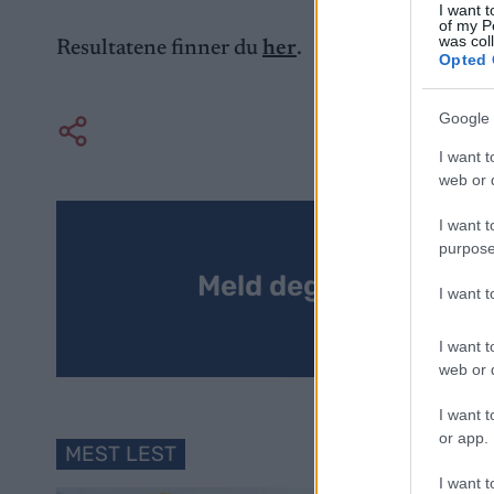
I want t
of my P
was col
Resultatene finner du
her
.
Opted 
Google 
I want t
web or d
I want t
purpose
Meld deg på vårt nyh
I want 
I want t
web or d
I want t
or app.
MEST LEST
I want t