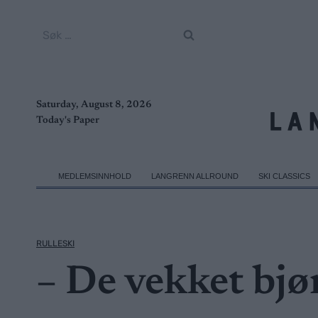
Skip
to
Søk
content
etter:
Saturday, August 8, 2026
Today's Paper
MEDLEMSINNHOLD
LANGRENN ALLROUND
SKI CLASSICS
RULLESKI
– De vekket bjø