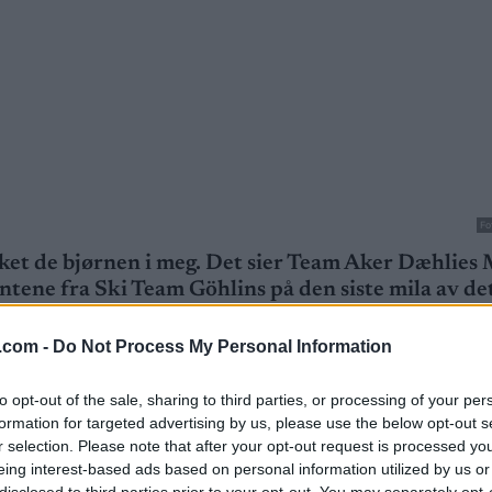
Fo
ekket de bjørnen i meg. Det sier Team Aker Dæhlies
tene fra Ski Team Göhlins på den siste mila av d
.com -
Do Not Process My Personal Information
to opt-out of the sale, sharing to third parties, or processing of your per
formation for targeted advertising by us, please use the below opt-out s
r selection. Please note that after your opt-out request is processed y
n dannet Novak en trio som holdt sammen hele vei
eing interest-based ads based on personal information utilized by us or