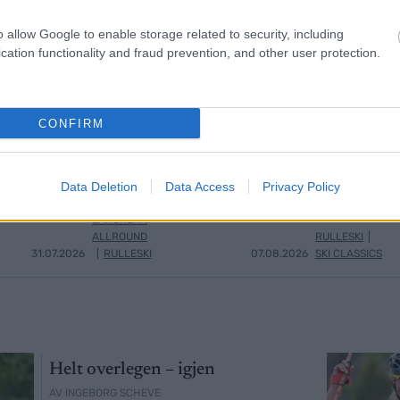
o allow Google to enable storage related to security, including
cation functionality and fraud prevention, and other user protection.
CONFIRM
inneren og
Northug knuser
Norsk
3
4
 trekker seg
Hedegart, Heggen og
i Frank
Data Deletion
Data Access
Privacy Policy
nesten hele landslaget
helt eg
LANGRENN
ALLROUND
RULLESKI
|
31.07.2026
|
RULLESKI
07.08.2026
SKI CLASSICS
Helt overlegen – igjen
AV INGEBORG SCHEVE