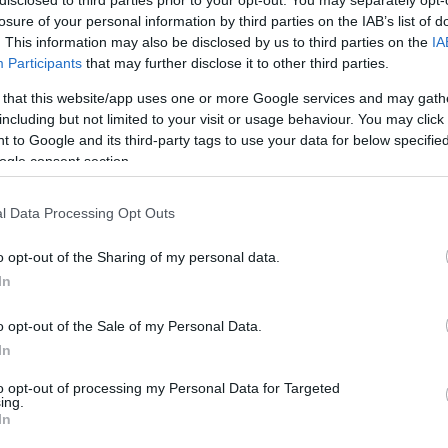
disclosed to third parties prior to your opt-out. You may separately opt-
losure of your personal information by third parties on the IAB’s list of
e gått så bra for meg i sommer. Men da de begynte å spi
. This information may also be disclosed by us to third parties on the
IA
Participants
that may further disclose it to other third parties.
motsetning til ifjor kjente jeg meg sterk opp den siste
 that this website/app uses one or more Google services and may gath
including but not limited to your visit or usage behaviour. You may click 
 to Google and its third-party tags to use your data for below specifi
tersesongen, men det er alltid bra å ta med seg. Jeg ha
ogle consent section.
t deilig å få med seg en seier også i år.
l Data Processing Opt Outs
ørig avstand før den siste stigningen, og han var ald
kom tilbake og passerte lagkameraten Elias Andersso
o opt-out of the Sharing of my personal data.
In
o opt-out of the Sale of my Personal Data.
 de tre første som er toppløpere i Ski Classics på vin
In
så til at Ski Team Göhlins fikk en seier i årets Båsta
to opt-out of processing my Personal Data for Targeted
ing.
etter og slet med kram de siste kilometerne. Tsjekki
In
ren.