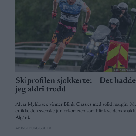
Foto: Nordnes/Nor
Skiprofilen sjokkerte: – Det hadde
jeg aldri trodd
Alvar Myhlback vinner Blink Classics med solid margin. M
er ikke den svenske juniorkometen som blir kveldens snakki
Ålgård.
AV INGEBORG SCHEVE