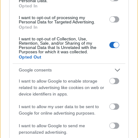
Personal Data.
menn
Opted In
Detaljer, startlister og resultater
I want to opt-out of processing my
Personal Data for Targeted Advertising.
Opted In
Søndag 12. mars
– 09:00: 10km fristil med individuell start,
I want to opt-out of Collection, Use,
Retention, Sale, and/or Sharing of my
kvinner
Personal Data that Is Unrelated with the
– 11:00: 10km fristil med individuell start, menn
Purposes for which it was collected.
Opted Out
Detaljer, startlister og resultater
Google consents
Rennene sendes live på direktesport.no
I want to allow Google to enable storage
related to advertising like cookies on web or
device identifiers in apps.
I want to allow my user data to be sent to
Google for online advertising purposes.
Meld deg på vårt nyhetsbrev
I want to allow Google to send me
personalized advertising.
Meld deg på