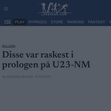
Skip
to
content
PLAY
MYPAGES
STORE
RANKING
FANTASY
RULLESKI
Disse var raskest i
prologen på U23-NM
• 10.03.2023
AV INGEBORG SCHEVE