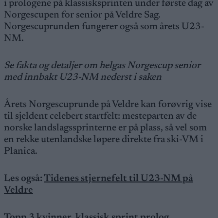
i prologene på klassisksprinten under første dag av
Norgescupen for senior på Veldre Sag.
Norgescuprunden fungerer også som årets U23-
NM.
Se fakta og detaljer om helgas Norgescup senior
med innbakt U23-NM nederst i saken
Årets Norgescuprunde på Veldre kan forøvrig vise
til sjeldent celebert startfelt: mesteparten av de
norske landslagssprinterne er på plass, så vel som
en rekke utenlandske løpere direkte fra ski-VM i
Planica.
Les også:
Tidenes stjernefelt til U23-NM på
Veldre
Topp 3 kvinner, klassisk sprint prolog