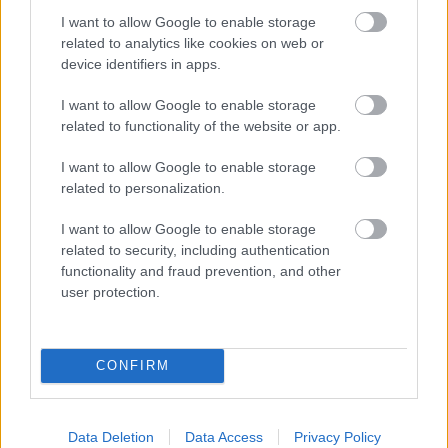
I want to allow Google to enable storage
related to analytics like cookies on web or
device identifiers in apps.
I want to allow Google to enable storage
MEST LEST
related to functionality of the website or app.
I want to allow Google to enable storage
related to personalization.
North
BLIN
Ny
Verde
Norsk
1
2
3
4
5
I want to allow Google to enable storage
ug
K
Bjørn
nscup
makto
related to security, including authentication
knuse
2026:
dalen
vinne
ppvis
functionality and fraud prevention, and other
r
Komp
herjer
ren og
ning i
user protection.
Hede
lett
med
flere
Frank
gart,
progr
verde
stjern
rike: –
Hegg
am og
nsstje
er
Er i
CONFIRM
en og
sende
rnene
trekk
en
neste
skjem
er seg
helt
n hele
a
egen
Data Deletion
Data Access
Privacy Policy
landsl
klasse