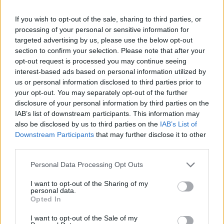
If you wish to opt-out of the sale, sharing to third parties, or
FAKTA: U23-NM/NC senior
processing of your personal or sensitive information for
Hvem:
U23- og senior, samt juniorer født i 2003
targeted advertising by us, please use the below opt-out
og 2004, kvinner og menn
section to confirm your selection. Please note that after your
Hva:
U23-NM og Norgescup senior
opt-out request is processed you may continue seeing
Hvor:
Veldre Sag, Brumunddal
interest-based ads based on personal information utilized by
us or personal information disclosed to third parties prior to
Når:
10. til 12. mars
your opt-out. You may separately opt-out of the further
Program
disclosure of your personal information by third parties on the
Fredag 10. mars
IAB’s list of downstream participants. This information may
– 10:30: Sprint klassisk prolog, kvinner og menn
also be disclosed by us to third parties on the
IAB’s List of
– 12:30: Sprint klassisk heat og finaler, kvinner og
Downstream Participants
that may further disclose it to other
menn
third parties.
Detaljer, startlister og resultater
Please note that this website/app uses one or more Google
Personal Data Processing Opt Outs
services and may gather and store information including but
Lørdag 11. mars
not limited to your visit or usage behaviour. You may click to
I want to opt-out of the Sharing of my
personal data.
grant or deny consent to Google and its third-party tags to
– 09:00: 10km klassisk med individuell start,
Opted In
use your data for below specified purposes in below Google
kvinner
consent section.
I want to opt-out of the Sale of my
– 12:30: 10km klassisk med individuell start,