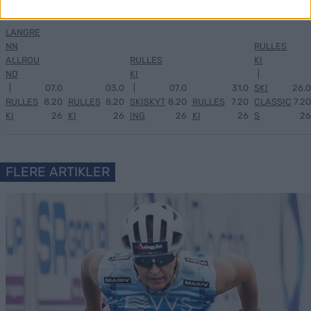
aget...
LANGRE
NN
RULLES
ALLROU
RULLES
KI
ND
KI
|
|
07.0
03.0
|
07.0
31.0
SKI
26.0
RULLES
8.20
RULLES
8.20
SKISKYT
8.20
RULLES
7.20
CLASSIC
7.20
KI
26
KI
26
ING
26
KI
26
S
26
FLERE ARTIKLER