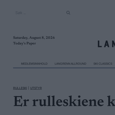
Skip
to
Søk
content
etter:
Saturday, August 8, 2026
Today's Paper
MEDLEMSINNHOLD
LANGRENN ALLROUND
SKI CLASSICS
RULLESKI
|
UTSTYR
Er rulleskiene 