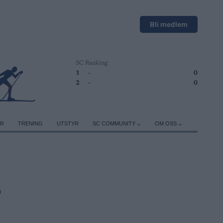
Bli medlem
SC Ranking
1
-
0
2
-
0
ER
TRENING
UTSTYR
SC COMMUNITY
OM OSS
?