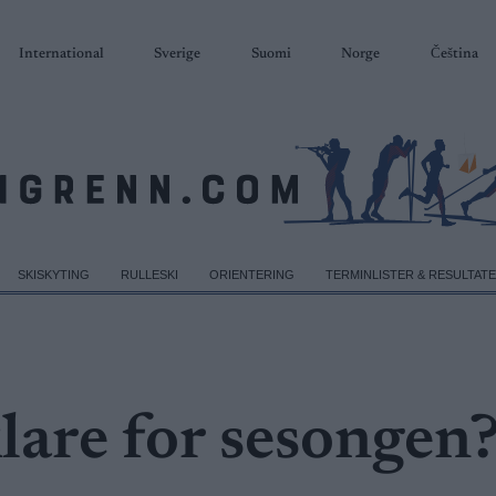
International
Sverige
Suomi
Norge
Čeština
SKISKYTING
RULLESKI
ORIENTERING
TERMINLISTER & RESULTAT
klare for sesongen