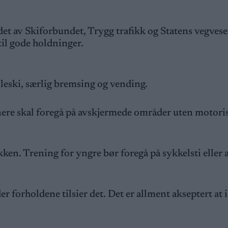
idet av Skiforbundet, Trygg trafikk og Statens vegves
til gode holdninger.
lleski, særlig bremsing og vending.
ere skal foregå på avskjermede områder uten motori
ikken. Trening for yngre bør foregå på sykkelsti eller
der forholdene tilsier det. Det er allment akseptert at