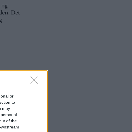
t og
rden. Det
g
sonal or
ection to
ou may
 personal
out of the
 downstream
 ruller