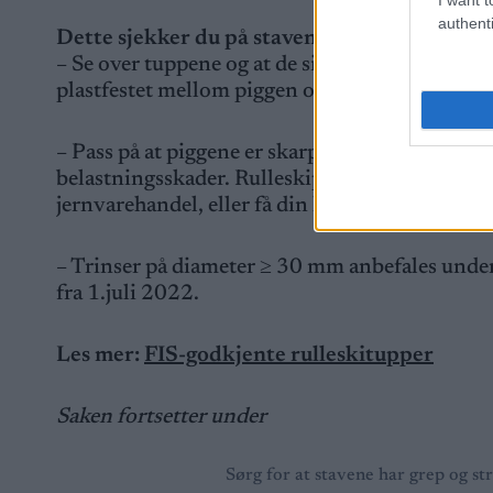
authenti
Dette sjekker du på stavene
– Se over tuppene og at de sitter godt på stavrøre
plastfestet mellom piggen og staven. Er du i tvil
– Pass på at piggene er skarpe. Sløve pigger gir 
belastningsskader. Rulleskipigger skjerper du 
jernvarehandel, eller få din lokale skiforhandler
– Trinser på diameter ≥ 30 mm anbefales under 
fra 1.juli 2022.
Les mer:
FIS-godkjente rulleskitupper
Saken fortsetter under
Sørg for at stavene har grep og str