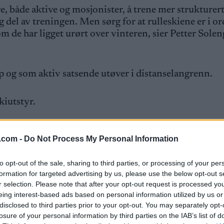
re, både aktive og mosjonister, å trene mer strukturer
ig del av treningen. Men sørg for at rulleskiene er i o
v om de har ligget urørt over vinteren, sier Petter Solen
øp og som aktiv satsende utøver i distanselangrenn.
skiutstyr.
.com -
Do Not Process My Personal Information
to opt-out of the sale, sharing to third parties, or processing of your per
formation for targeted advertising by us, please use the below opt-out s
r selection. Please note that after your opt-out request is processed y
 og bindingene.
eing interest-based ads based on personal information utilized by us or
disclosed to third parties prior to your opt-out. You may separately opt-
losure of your personal information by third parties on the IAB’s list of
 og ikke hekter. I så fall må du finne ut hvorfor de ikke