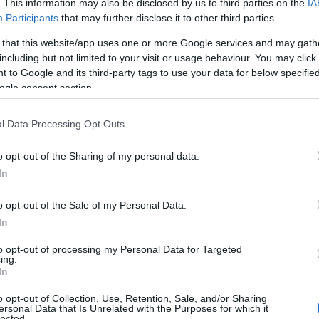
. This information may also be disclosed by us to third parties on the
IA
Participants
that may further disclose it to other third parties.
 that this website/app uses one or more Google services and may gath
de skal
including but not limited to your visit or usage behaviour. You may click 
 to Google and its third-party tags to use your data for below specifi
ogle consent section.
på
l Data Processing Opt Outs
godt skrudd til
o opt-out of the Sharing of my personal data.
In
o opt-out of the Sale of my Personal Data.
In
to opt-out of processing my Personal Data for Targeted
ing.
In
o opt-out of Collection, Use, Retention, Sale, and/or Sharing
ersonal Data that Is Unrelated with the Purposes for which it
lected.