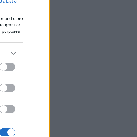
B’s List of
er and store
to grant or
ed purposes