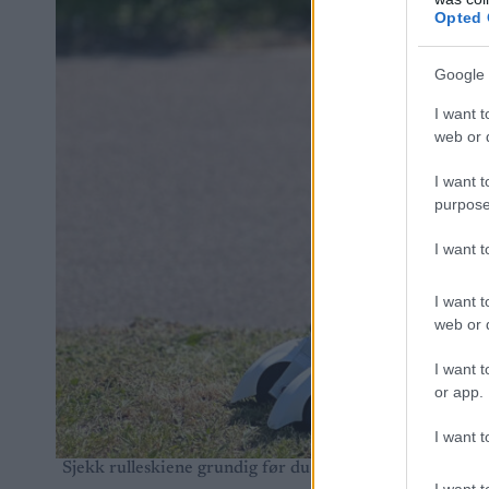
Opted 
Google 
I want t
web or d
I want t
purpose
I want 
I want t
web or d
I want t
or app.
I want t
Sjekk rulleskiene grundig før du legger ut på de første ru
I want t