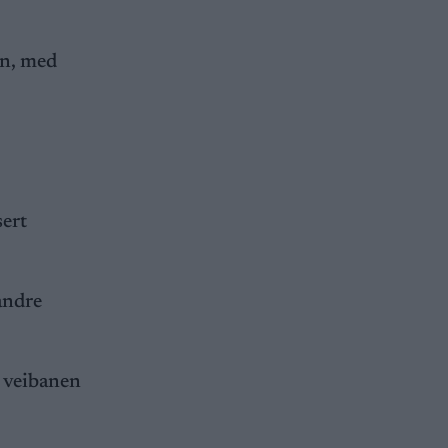
en, med
sert
 andre
 i veibanen