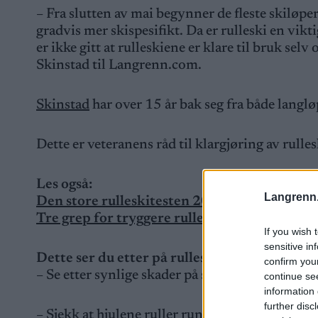
– Fra slutten av mai begynner de fleste skiløpe
gradvis mer skispesifikt. Da er rulleski en vikt
er ikke gitt at rulleskiene er klare til bruk sel
Skinstad til Langrenn.com.
Skinstad
har over 15 år bak seg fra både langl
Dette er veteranens råd til klargjøring av rulle
Les også:
Langrenn
Den store rulleskitesten 2023
Tre grep for tryggere rulleskitrening
If you wish 
sensitive in
Dette ser du etter på rulleskiene
confirm you
– Se etter synlige skader på stammen, hjulene
continue se
information 
further disc
– Sjekk at hjulene ruller rundt, at de ruller lett