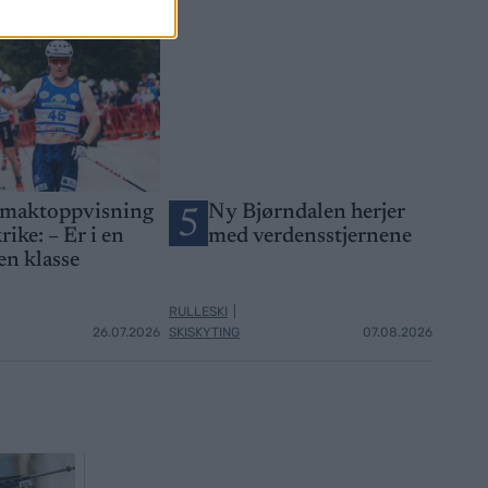
 maktoppvisning
Ny Bjørndalen herjer
5
rike: – Er i en
med verdensstjernene
en klasse
RULLESKI
|
26.07.2026
SKISKYTING
07.08.2026