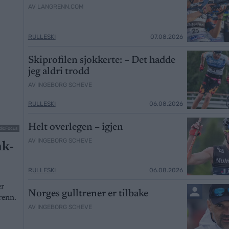
AV LANGRENN.COM
RULLESKI
07.08.2026
Skiprofilen sjokkerte: – Det hadde
jeg aldri trodd
AV INGEBORG SCHEVE
RULLESKI
06.08.2026
Helt overlegen – igjen
dicFocus
AV INGEBORG SCHEVE
nk-
RULLESKI
06.08.2026
er
Norges gulltrener er tilbake
renn.
AV INGEBORG SCHEVE