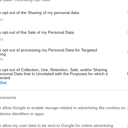
o opt-out of the Sharing of my personal data.
In
o opt-out of the Sale of my Personal Data.
In
to opt-out of processing my Personal Data for Targeted
ing.
In
o opt-out of Collection, Use, Retention, Sale, and/or Sharing
ersonal Data that Is Unrelated with the Purposes for which it
lected.
Out
consents
o allow Google to enable storage related to advertising like cookies on
 langrennsøvelse under Blink25. Lørdag avslutter den
evice identifiers in apps.
or langrennsløperne og fellesstart for skiskytterne, 
o allow my user data to be sent to Google for online advertising