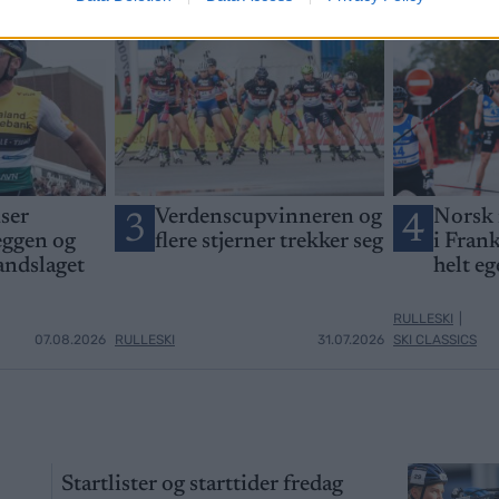
ser
Verdenscupvinneren og
Norsk
3
4
eggen og
flere stjerner trekker seg
i Frank
andslaget
helt eg
RULLESKI
|
07.08.2026
RULLESKI
31.07.2026
SKI CLASSICS
Startlister og starttider fredag