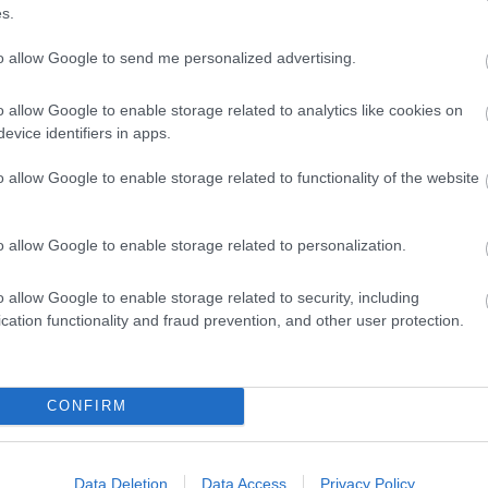
s.
025 – komplett program, startlister og profiler
to allow Google to send me personalized advertising.
o allow Google to enable storage related to analytics like cookies on
evice identifiers in apps.
o allow Google to enable storage related to functionality of the website
o allow Google to enable storage related to personalization.
o allow Google to enable storage related to security, including
etsbrev
cation functionality and fraud prevention, and other user protection.
CONFIRM
Data Deletion
Data Access
Privacy Policy