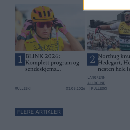
BLINK 2026:
Northug knu
1
2
Komplett program og
Hedegart, H
sendeskjema...
nesten hele l
LANGRENN
ALLROUND
RULLESKI
03.08.2026
|
RULLESKI
FLERE ARTIKLER