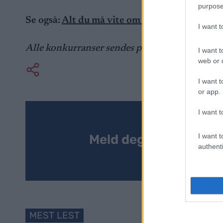
purpose
Se også:
Alt du må vite om Blink-festivalen 2
I want 
Alle konkurranser sendes på NRK
I want t
web or d
I want t
or app.
I want t
I want t
Meld deg på vårt nyh
authenti
MEST LEST