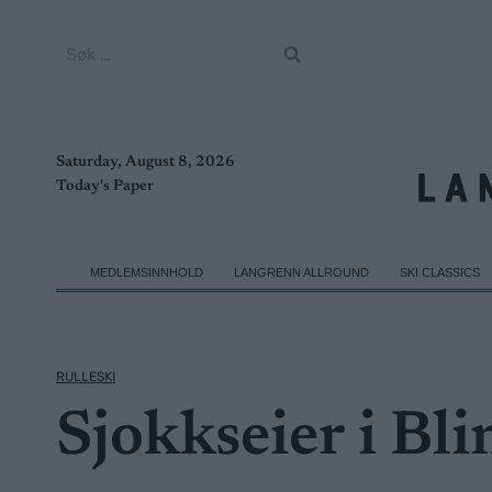
Skip
to
Søk
content
etter:
Saturday, August 8, 2026
Today's Paper
MEDLEMSINNHOLD
LANGRENN ALLROUND
SKI CLASSICS
RULLESKI
Sjokkseier i Blin