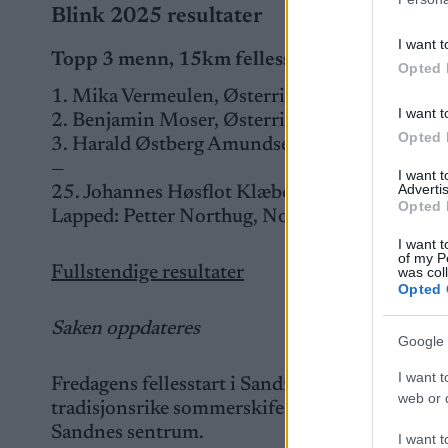
Blink 2025 resultater
I want t
Topp 3 menn, 15km fellesstart
Opted 
1. Mika Vermeulen, Østerrike, 29:24.5
I want t
2. Benjamin Moser, Østerrike, +2.1
Opted 
3. Harald Østberg Amundsen, Norge, +2.7
—
I want 
Advertis
25. Johannes Høsflot Klæbo, Norge, +2:08.0
Opted 
Lapped: Petter Northug, Norge
I want t
of my P
Fullstendige resultater
was col
Opted 
Saken oppdateres
Google 
I want t
Fredagens fellesstart i Sandnes var nest siste
web or d
tradisjonsrike sommerskifestivalen med sprint f
Sandnes sentrum.
I want t