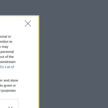
sonal or
ection to
g måtte
ou may
 personal
out of the
 downstream
B’s List of
er and store
to grant or
ed purposes