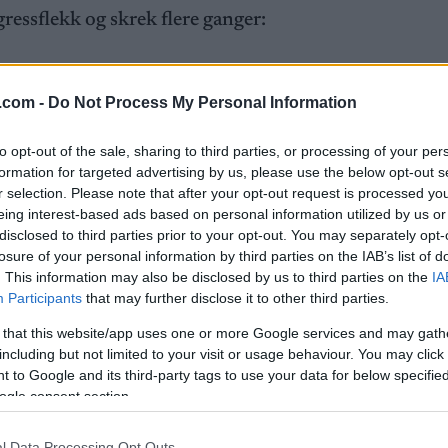
ressflekk og skrek flere ganger:
.com -
Do Not Process My Personal Information
og fortalte om en meget seig avslutning.
to opt-out of the sale, sharing to third parties, or processing of your per
formation for targeted advertising by us, please use the below opt-out s
å jeg hadde faktisk ikke troen før den siste runden. Je
r selection. Please note that after your opt-out request is processed y
n.
eing interest-based ads based on personal information utilized by us or
disclosed to third parties prior to your opt-out. You may separately opt-
losure of your personal information by third parties on the IAB’s list of
. This information may also be disclosed by us to third parties on the
IA
kke ut i media
Participants
that may further disclose it to other third parties.
 that this website/app uses one or more Google services and may gath
 Vermeulen, mens Petter Northug ble tatt ut av løpet.
including but not limited to your visit or usage behaviour. You may click 
 to Google and its third-party tags to use your data for below specifi
ogle consent section.
l Data Processing Opt Outs