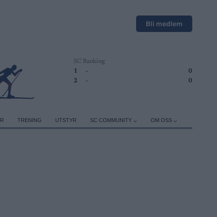
Bli medlem
SC Ranking
1
-
0
2
-
0
ER
TRENING
UTSTYR
SC COMMUNITY
OM OSS
!