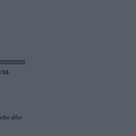
ordnes/NordicFocus
 VM-
dte aller