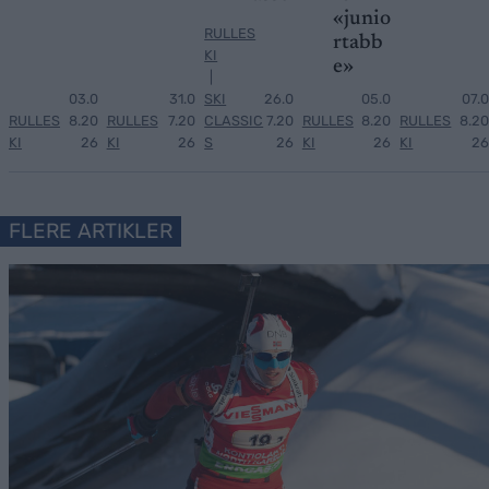
«junio
RULLES
rtabb
KI
e»
|
03.0
31.0
SKI
26.0
05.0
07.0
RULLES
8.20
RULLES
7.20
CLASSIC
7.20
RULLES
8.20
RULLES
8.20
KI
26
KI
26
S
26
KI
26
KI
26
FLERE ARTIKLER