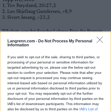
1. Tov Røysland, 20:27,2
2. Leo Skjellaug Gundersen, +8,9
3. Sivert Jøsang, +23,2
Til slutt, var det Sondre Leknes Frey fra Bærum
Skiklubb som tok seieren hos de yngste utøverne i
Langrenn.com -
Do Not Process My Personal
klasse M17. Han vant overlegent med hele ett
Information
minutt og ti sekunder. Andreplassen tok Heine
Fuglem. Han skjøt godt, med ni av ti treff. Brage
If you wish to opt-out of the sale, sharing to third parties, or
Ruud Lofthus blir nummer tre, og med fire bom, er
processing of your personal or sensitive information for
det tydelig at han har imponert på ski.
targeted advertising by us, please use the below opt-out
section to confirm your selection. Please note that after your
opt-out request is processed you may continue seeing
Topp tre, M17
interest-based ads based on personal information utilized by
1. Sondre Leknes Frey, 20:38,0
us or personal information disclosed to third parties prior to
2. Heine Fuglem, +1:10,9
your opt-out. You may separately opt-out of the further
3. Brage Ruud Lofthus, +1:40,0
disclosure of your personal information by third parties on the
IAB’s list of downstream participants. This information may
also be disclosed by us to third parties on the
IAB’s List of