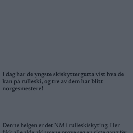
I dag har de yngste skiskyttergutta vist hva de
kan på rulleski, og tre av dem har blitt
norgesmestere!
Denne helgen er det NM i rulleskiskyting. Her
fikk alle aldersklassene prøve seg en siste gang før