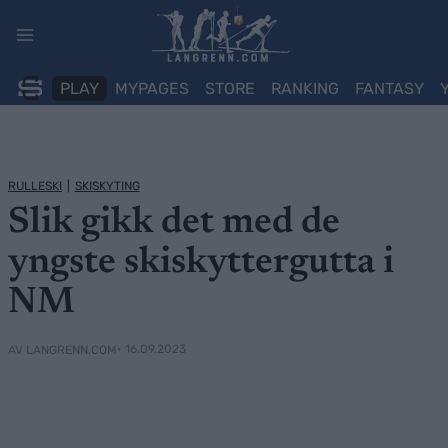
Skip
to
content
PLAY
MYPAGES
STORE
RANKING
FANTASY
RULLESKI
|
SKISKYTING
Slik gikk det med de
yngste skiskyttergutta i
NM
• 16.09.2023
AV LANGRENN.COM