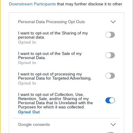
I morgen er det fellesstart som står på NM-
Downstream Participants
that may further disclose it to other
programmet.
third parties.
Please note that this website/app uses one or more Google
Personal Data Processing Opt Outs
HER
kan du se hvordan det gikk med eliteherrene,
services and may gather and store information including but
og
HER
finner du resultatet for elitekvinnene.
not limited to your visit or usage behaviour. You may click to
I want to opt-out of the Sharing of my
personal data.
grant or deny consent to Google and its third-party tags to
Opted In
use your data for below specified purposes in below Google
FAKTA: NM i rulleskiskyting 2023
consent section.
I want to opt-out of the Sale of my
Hvem:
Senior og junior, kvinner og menn
Personal Data.
Opted In
Hva:
NM i rulleskiskyting
Hvor:
Sandripheia, Øvrebø/Vennesla
I want to opt-out of processing my
Når:
15.september til 17.september.
Personal Data for Targeted Advertising.
Opted In
Mer informasjon:
Arrangørens
nettsider
I want to opt-out of Collection, Use,
Retention, Sale, and/or Sharing of my
PROGRAM
Personal Data that Is Unrelated with the
Purposes for which it was collected.
Fredag 15.september
Opted Out
– 15.45: skytefinale
Google consents
Lørdag 16.september