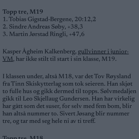
Topp tre, M19
1. Tobias Gigstad-Bergene, 20:12,2
2. Sindre Andreas Søby, +38,3
3. Martin Jørstad Ringli, +47,6
Kasper Ågheim Kalkenberg,
gullvinner i junior-
VM
, har ikke stilt til start i sin klasse, M19.
I klassen under, altså M18, var det Tov Røysland
fra Tinn Skiskytterlag som tok seieren. Han skjøt
to fulle hus og gikk dermed til topps. Sølvmedaljen
gikk til Leo Skjellaug Gundersen. Han har virkelig
har gått som det suser, for selv med fem bom, blir
han altså nummer to. Sivert Jøsang blir nummer
tre, og tar med seg hele ni av ti treff.
Topp tre, M18