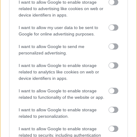
I want to allow Google to enable storage
– 09.45: Sprint – M20-22, menn senior, K20-22,
related to advertising like cookies on web or
kvinner senior
device identifiers in apps.
– 13.45: Sprint – M19, M18, M17, K19, K18,
I want to allow my user data to be sent to
K17
Google for online advertising purposes.
Søndag 17.september
I want to allow Google to send me
personalized advertising.
– 09.30: Fellesstart – M20-22, menn senior, K20-
22, kvinner senior
I want to allow Google to enable storage
– 13.45: Fellesstart – M19, M18, M17, K19,
related to analytics like cookies on web or
K18, K17
device identifiers in apps.
I want to allow Google to enable storage
related to functionality of the website or app.
I want to allow Google to enable storage
Meld deg på vårt nyhetsbrev
related to personalization.
I want to allow Google to enable storage
related to security, including authentication
Meld deg på