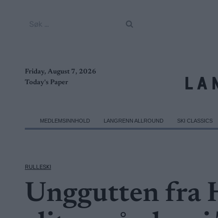
Skip
to
Søk
content
etter:
Friday, August 7, 2026
Today's Paper
MEDLEMSINNHOLD
LANGRENN ALLROUND
SKI CLASSICS
RULLESKI
Unggutten fra H