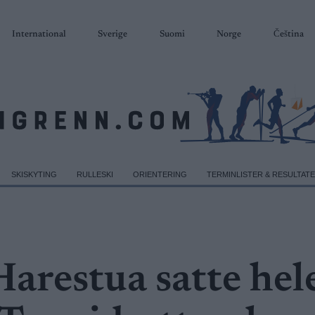
International
Sverige
Suomi
Norge
Čeština
SKISKYTING
RULLESKI
ORIENTERING
TERMINLISTER & RESULTAT
arestua satte hel