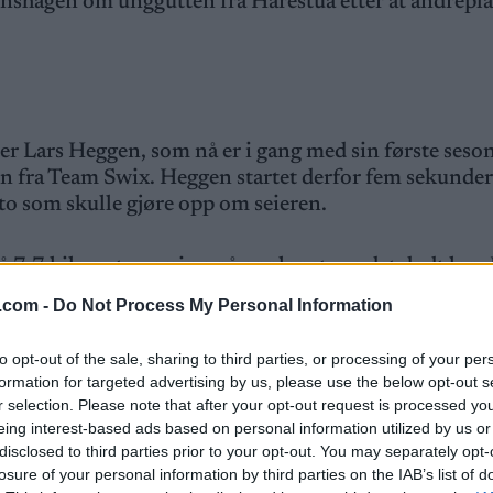
nshagen om unggutten fra Harestua etter at andrepla
ter Lars Heggen, som nå er i gang med sin første seso
n fra Team Swix. Heggen startet derfor fem sekunder
e to som skulle gjøre opp om seieren.
 7.7 kilometer, og inn på oppløpet var det dødt løp. 
stua hadde kneppet mer å gi, og knep seieren med ett t
.com -
Do Not Process My Personal Information
eieren i Toppidrettsveka 2025.
to opt-out of the sale, sharing to third parties, or processing of your per
g oppi sykkelbakken. Man hører ikke sin egen pust. S
formation for targeted advertising by us, please use the below opt-out s
r selection. Please note that after your opt-out request is processed y
eing interest-based ads based on personal information utilized by us or
disclosed to third parties prior to your opt-out. You may separately opt-
losure of your personal information by third parties on the IAB’s list of