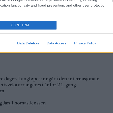
cation functionality and fraud prevention, and other user protection.
lse i Toppidrettsveka 2025. Rennhelga i Trøndelag st
nt på lørdag kveld, begge på Hitra. Søndag formiddag 
 har vært arrangert i langrenn.
CONFIRM
Data Deletion
Data Access
Privacy Policy
e dager. Langløpet inngår i den internasjonale
ettsveka arrangeres i år for 21. gang.
um
g
Jan Thomas Jenssen