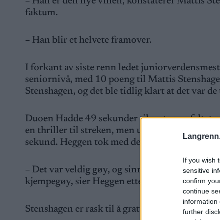
– Han er den nye vinen, konstaterer Mattis Ste
faktum.
– Han blir et helvete framover.
I forkant av siste renn ledet juniorverdensmes
seniornivå, med 10 poeng til Mattis Stenshage
Stenshagen, og det ble tidlig klart at det var d
Duoen Hadde 49 sekunder til resten av feltet på
en thriller til streken, men unggutten fra Hare
Langrenn
sekund. Heggen tok med det også sammenlagts
If you wish 
– Det var veldig gøy, og sinnssykt bra stemnin
sensitive in
confirm you
kjempegøy, sier Heggen etter seieren.
continue se
information 
Stenshagen er rask til å gratulere rivalen.
further disc