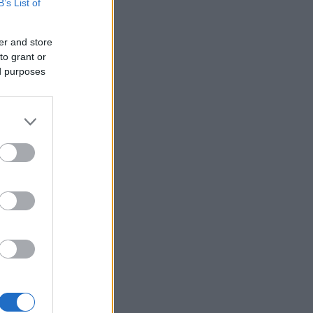
B’s List of
ke noe
er
er and store
to grant or
ed purposes
en
g er 22 år
er, en
r 18,