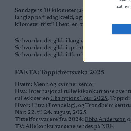
authenti
Søndagens 10 kilometer jaktstart var siste øve
langløp på fredag kveld, og fortsatte med spri
kilometer fristil i heat, en øvelse som aldri før
Se hvordan det gikk i langløpet på fredag
HER
Se hvordan det gikk i sprinten på lørdag
HER
Se hvordan det gikk i 4km hat på søndag
HER
FAKTA: Toppidrettsveka 2025
Hvem:
Menn og kvinner senior
Hva:
Internasjonal rulleskikonkurranse over tr
rulleskiserien
Champions Tour 2025
. Toppidr
Hvor:
Hitra (Trøndelag), og Trondheim sentr
Når:
22. til 24. august, 2025
Tittelforsvarere fra 2024:
Ebba Andersson
o
TV:
Alle konkurransene sendes på NRK