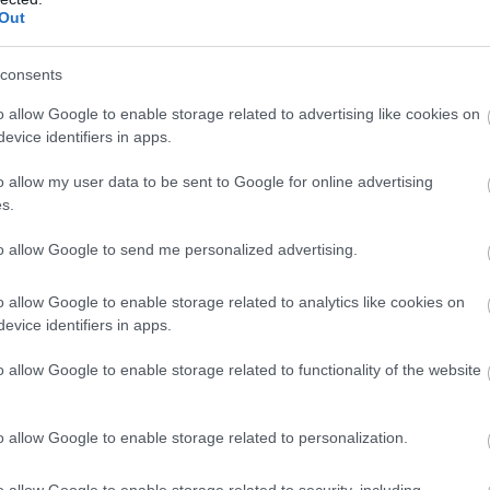
Out
s Fjorden Ree nummer 20.
consents
øpet på Hitra på fredag, ble nummer 48, og Petter N
o allow Google to enable storage related to advertising like cookies on
evice identifiers in apps.
o allow my user data to be sent to Google for online advertising
a: Tok tre av fire spurtpriser på Hitra
s.
to allow Google to send me personalized advertising.
o allow Google to enable storage related to analytics like cookies on
evice identifiers in apps.
o allow Google to enable storage related to functionality of the website
o allow Google to enable storage related to personalization.
o allow Google to enable storage related to security, including