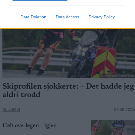
Data Deletion
Data Access
Privacy Policy
Foto: Nordnes/NordicFocus
Skiprofilen sjokkerte: – Det hadde jeg
aldri trodd
RULLESKI
06.08.2026
Helt overlegen – igjen