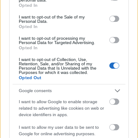
grant or deny consent to Google and its third-party tags to
Opted In
use your data for below specified purposes in below Google
consent section.
Les også:
Skiskytterforbundet rystet over
I want to opt-out of the Sale of my
Personal Data.
omfanget
Opted In
I want to opt-out of processing my
Personal Data for Targeted Advertising.
Opted In
I want to opt-out of Collection, Use,
Retention, Sale, and/or Sharing of my
Meld deg på vårt nyhetsbrev
Personal Data that Is Unrelated with the
Purposes for which it was collected.
Opted Out
Meld deg på
Google consents
I want to allow Google to enable storage
related to advertising like cookies on web or
device identifiers in apps.
MEST LEST
I want to allow my user data to be sent to
Google for online advertising purposes.