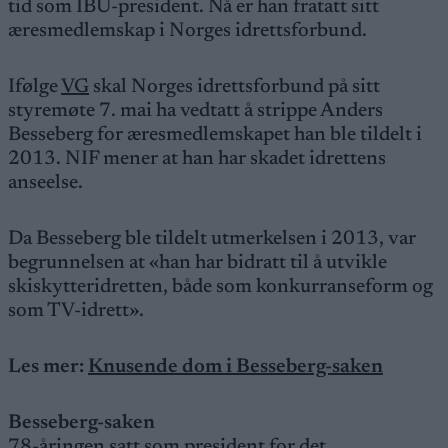
tid som IBU-president. Nå er han fratatt sitt
æresmedlemskap i Norges idrettsforbund.
Ifølge
VG
skal Norges idrettsforbund på sitt
styremøte 7. mai ha vedtatt å strippe Anders
Besseberg for æresmedlemskapet han ble tildelt i
2013. NIF mener at han har skadet idrettens
anseelse.
Da Besseberg ble tildelt utmerkelsen i 2013, var
begrunnelsen at «han har bidratt til å utvikle
skiskytteridretten, både som konkurranseform og
som TV-idrett».
Les mer:
Knusende dom i Besseberg-saken
Besseberg-saken
78-åringen satt som president for det