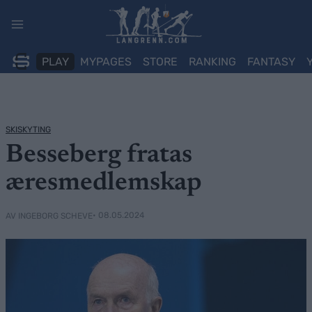
Skip
to
content
PLAY
MYPAGES
STORE
RANKING
FANTASY
SKISKYTING
Besseberg fratas
æresmedlemskap
• 08.05.2024
AV INGEBORG SCHEVE