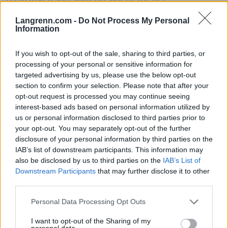
internasjonale skiskytterforbundet (IBU) fra 1922
Langrenn.com -
Do Not Process My Personal
til 2018. Korrupsjonsskandalen han ble dømt for
Information
12. april i år omfatter forhold i perioden 2011 til
2018. Spesifikt gjelder det bestikkelser i form av
If you wish to opt-out of the sale, sharing to third parties, or
klokker, jaktopphold og jakttrofeer, prostituerte
processing of your personal or sensitive information for
samt en leasingbil som han disponerte fra 2011 til
targeted advertising by us, please use the below opt-out
2018 i Norge.
section to confirm your selection. Please note that after your
opt-out request is processed you may continue seeing
interest-based ads based on personal information utilized by
Besseberg ble dømt til fengsel i tre år og en måned
us or personal information disclosed to third parties prior to
for grov korrupsjon. Han ble også dømt til å betale
your opt-out. You may separately opt-out of the further
1.41 millioner kroner for verdier han har mottatt.
disclosure of your personal information by third parties on the
Klokker og jakttrofeer er allerede inndratt i
IAB’s list of downstream participants. This information may
also be disclosed by us to third parties on the
IAB’s List of
forbindelse med etterforskningen. Han anket
Downstream Participants
that may further disclose it to other
dommen på stedet, og den er derfor ikke
third parties.
rettskraftig.
Please note that this website/app uses one or more Google
Personal Data Processing Opt Outs
services and may gather and store information including but
Rettssaken i Buskerud tingrett gikk over seks uker,
not limited to your visit or usage behaviour. You may click to
I want to opt-out of the Sharing of my
fra 9. januar til 16. februar.
personal data.