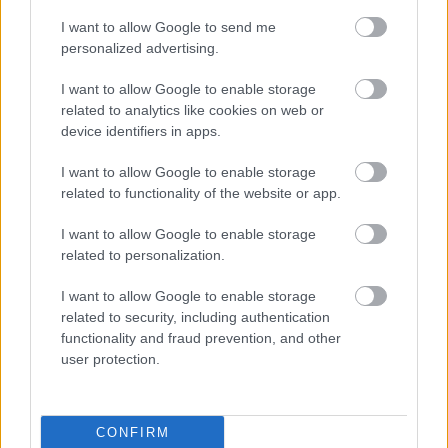
I want to allow Google to send me
personalized advertising.
Skal
Snapp
Vrake
Utest
–
1
2
3
4
5
gifte
er til
t
enges
Føler
I want to allow Google to enable storage
seg
seg
igjen:
i ti år:
meg
related to analytics like cookies on web or
med
Norge
Disse
–
lurt:
device identifiers in apps.
tidlig
s
går
Gjens
Disse
ere
gulltr
felless
peiler
går
I want to allow Google to enable storage
landsl
ener
tarten
alvore
sprint
related to functionality of the website or app.
agskol
t
en for
lega...
Norge
I want to allow Google to enable storage
related to personalization.
01.0
22.0
18.0
20.0
12.0
SKISKYT
8.20
SKISKYT
2.20
SKISKYT
2.20
SKISKYT
7.20
SKISKYT
2.20
I want to allow Google to enable storage
ING
26
ING
26
ING
26
ING
26
ING
26
related to security, including authentication
functionality and fraud prevention, and other
user protection.
FLERE ARTIKLER
CONFIRM