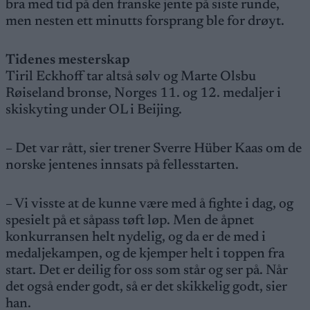
bra med tid på den franske jente på siste runde,
men nesten ett minutts forsprang ble for drøyt.
Tidenes mesterskap
Tiril Eckhoff tar altså sølv og Marte Olsbu
Røiseland bronse, Norges 11. og 12. medaljer i
skiskyting under OL i Beijing.
– Det var rått, sier trener Sverre Hüber Kaas om de
norske jentenes innsats på fellesstarten.
– Vi visste at de kunne være med å fighte i dag, og
spesielt på et såpass tøft løp. Men de åpnet
konkurransen helt nydelig, og da er de med i
medaljekampen, og de kjemper helt i toppen fra
start. Det er deilig for oss som står og ser på. Når
det også ender godt, så er det skikkelig godt, sier
han.