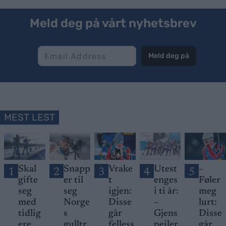
Meld deg på vårt nyhetsbrev
Meld deg på
MEST LEST
Skal
Snapp
Vrake
Utest
–
1
2
3
4
5
gifte
er til
t
enges
Føler
seg
seg
igjen:
i ti år:
meg
med
Norge
Disse
–
lurt:
tidlig
s
går
Gjens
Disse
ere
gulltr
felless
peiler
går