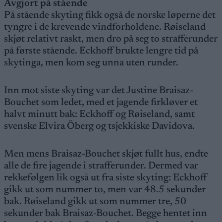
Avgjort på stående
På stående skyting fikk også de norske løperne det
tyngre i de krevende vindforholdene. Røiseland
skjøt relativt raskt, men dro på seg to strafferunder
på første stående. Eckhoff brukte lengre tid på
skytinga, men kom seg unna uten runder.
Inn mot siste skyting var det Justine Braisaz-
Bouchet som ledet, med et jagende firkløver et
halvt minutt bak: Eckhoff og Røiseland, samt
svenske Elvira Öberg og tsjekkiske Davidova.
Men mens Braisaz-Bouchet skjøt fullt hus, endte
alle de fire jagende i strafferunder. Dermed var
rekkefølgen lik også ut fra siste skyting: Eckhoff
gikk ut som nummer to, men var 48.5 sekunder
bak. Røiseland gikk ut som nummer tre, 50
sekunder bak Braisaz-Bouchet. Begge hentet inn