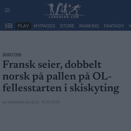
Skip
to
content
PLAY
MYPAGES
STORE
RANKING
FANTASY
SKISKYTING
Fransk seier, dobbelt
norsk på pallen på OL-
fellesstarten i skiskyting
• 18.02.2022
AV INGEBORG SCHEVE