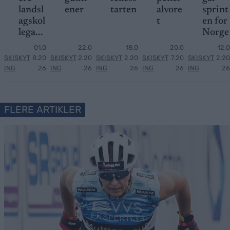
landsl
ener
tarten
alvore
sprint
agskol
t
en for
lega...
Norge
01.0
22.0
18.0
20.0
12.0
SKISKYT
8.20
SKISKYT
2.20
SKISKYT
2.20
SKISKYT
7.20
SKISKYT
2.20
ING
26
ING
26
ING
26
ING
26
ING
26
FLERE ARTIKLER