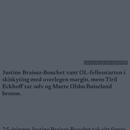
Foto: on Olav Nesvold / BILDBYRÅN
Justine Braisaz-Bouchet vant OL-fellesstarten i
skiskyting med overlegen margin, mens Tiril
Eckhoff tar sølv og Marte Olsbu Røiseland
bronse.
25-åringen Justine Braisaz-Bouchet tok sitt første