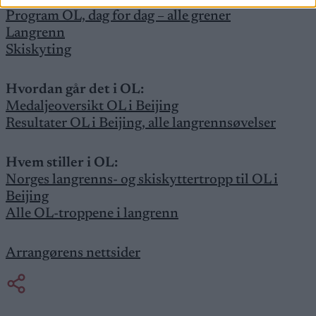
Program OL, dag for dag – alle grener
Langrenn
Skiskyting
Hvordan går det i OL:
Medaljeoversikt OL i Beijing
Resultater OL i Beijing, alle langrennsøvelser
Hvem stiller i OL:
Norges langrenns- og skiskyttertropp til OL i
Beijing
Alle OL-troppene i langrenn
Arrangørens nettsider