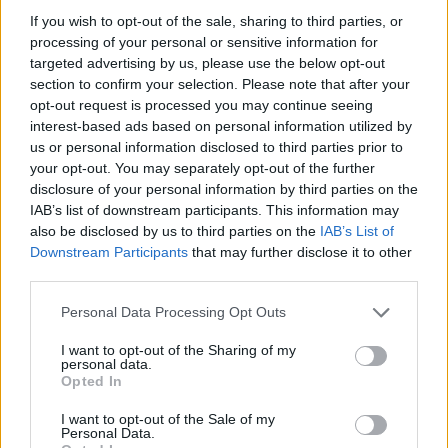
If you wish to opt-out of the sale, sharing to third parties, or
beste vi har gjort, så det er helt rått, sier Hüber
processing of your personal or sensitive information for
Kaas.
targeted advertising by us, please use the below opt-out
section to confirm your selection. Please note that after your
Reiser hjem med opptur i bagasjen
opt-out request is processed you may continue seeing
Eckhoff har med dagens sølv på fellesstarten tatt
interest-based ads based on personal information utilized by
us or personal information disclosed to third parties prior to
medalje på samtlige av de tre siste OL, og fikk en
your opt-out. You may separately opt-out of the further
solid opptur som avslutning på årets OL, etter
disclosure of your personal information by third parties on the
nedturen på stafetten tidligere i uka.
IAB’s list of downstream participants. This information may
also be disclosed by us to third parties on the
IAB’s List of
Downstream Participants
that may further disclose it to other
Norge hadde to løpere til start på fellesstarten i
third parties.
skiskytingen: Marte Olsbu Røiseland og Tiril
Eckhoff. Også Ingrid Landmark Tandrevold var
Please note that this website/app uses one or more Google
Personal Data Processing Opt Outs
påmeldt. Men etter
søndagens dramatiske
services and may gather and store information including but
situasjon under jaktstarten
, har Tandrevold reist
not limited to your visit or usage behaviour. You may click to
I want to opt-out of the Sharing of my
personal data.
grant or deny consent to Google and its third-party tags to
hjem til Norge.
Opted In
use your data for below specified purposes in below Google
consent section.
I want to opt-out of the Sale of my
Marte Olsbu Røiseland vant både sprinten
Personal Data.