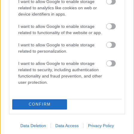
I want to allow Google to enable storage
related to analytics like cookies on web or
Fullstendige resultater
device identifiers in apps.
I want to allow Google to enable storage
Fellesstarten er siste øvelse for skiskytterne under
related to functionality of the website or app.
OL i Beijing. Nå er det gutta som skal gå sin
fellesstart. Den starter klokka
I want to allow Google to enable storage
related to personalization.
10.00.
https://www.langrenn.com/event/olympic
-winter-games-beijing-mst-m/
I want to allow Google to enable storage
related to security, including authentication
FAKTA: OL 2022 BEIJING
functionality and fraud prevention, and other
user protection.
Når:
4. til 20. februar, 2022
Hvor:
Beijing, Kina
Skiskyting, langrenn og nordiske grener
arrangeres på Zhangjiakou-arenaen, på
CONFIRM
pluss/minus 1650 meter over havet
Dette er
OL-løypene i Beijing
Data Deletion
Data Access
Privacy Policy
Hva skjer når:
Den komplette guiden til OL 2022