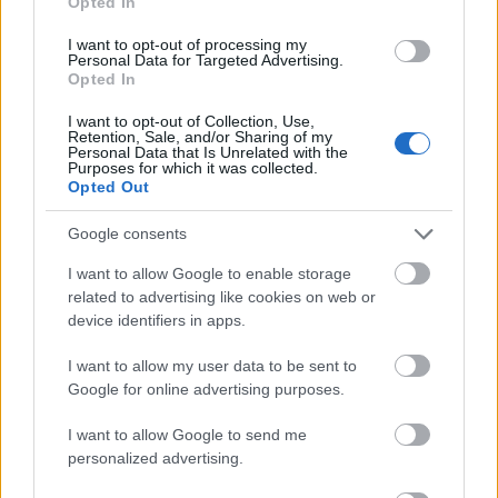
Opted In
og
jaktstarten
i årets OL, samt at hun tok bronse på
normalen og bidro til at Norge tok gull på mixed
I want to opt-out of processing my
stafetten. På damestafetten ble Norge nummer
Personal Data for Targeted Advertising.
Opted In
fire. Nå sikret hun seg altså ytterligere en
individuell medalje, og reiser hjem fra OL i Beijing
I want to opt-out of Collection, Use,
Retention, Sale, and/or Sharing of my
med fem medaljer totalt: tre gull og to bronse.
Personal Data that Is Unrelated with the
Purposes for which it was collected.
Opted Out
Kvinnenes fellesstart i skiskyting var opprinnelig
satt opp lørdag 19. februar. Men konkurransen
Google consents
måtte flyttes fram på grunn av dårlig vær. Det er
I want to allow Google to enable storage
meldt svært mye vind og ekstremt kaldt på lørdag.
related to advertising like cookies on web or
device identifiers in apps.
Saken oppdateres
I want to allow my user data to be sent to
Google for online advertising purposes.
Topp 3 fellesstart, kvinner
1. Justine Braisaz-Bouchet, Frankrike, 40:18.0
I want to allow Google to send me
personalized advertising.
2. Tiril Eckhoff, Norge, +15.3
3. Marte Olsbu Røiseland, Norge, +34.9