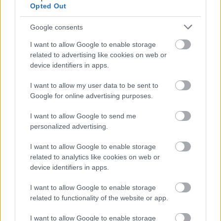
Sivert Guttorm Bakken hoppet inn som reserve for
Opted Out
Vebjørn Sørum. Og på et sent startnummer var
Google consents
han også igang med noe som kunne ha blitt en
pallplass. Bakken skjøt tre feilfrie serier, men fikk
I want to allow Google to enable storage
et tilleggsminutt på siste stående.
related to advertising like cookies on web or
device identifiers in apps.
– Jeg ville jo ikke komme hit på bekostning av
I want to allow my user data to be sent to
Vebjørn, men når jeg først fikk sjansen så er jeg
Google for online advertising purposes.
godt fornøyd, sier løperen som har mistet nesten
tre sesonger med hjerteproblemer.
I want to allow Google to send me
personalized advertising.
Regjerende verdenscupvinner Sturla Holm
I want to allow Google to enable storage
Lægreid tapte litt i sporet, men greide en 5.plass
related to analytics like cookies on web or
med et minutts tillegg.
device identifiers in apps.
I want to allow Google to enable storage
– En helt grei innsats, sier Lægreid, som slo
related to functionality of the website or app.
svenske Jesper Nelin med 8 sekunder.
I want to allow Google to enable storage