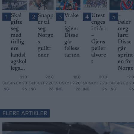
Skal
Snapp
Vrake
Utest
–
1
2
3
4
5
gifte
er til
t
enges
Føler
seg
seg
igjen:
i ti år:
meg
med
Norge
Disse
–
lurt:
tidlig
s
går
Gjens
Disse
ere
gulltr
felless
peiler
går
landsl
ener
tarten
alvore
sprint
agskol
t
en for
lega...
Norge
01.0
22.0
18.0
20.0
12.0
SKISKYT
8.20
SKISKYT
2.20
SKISKYT
2.20
SKISKYT
7.20
SKISKYT
2.20
ING
26
ING
26
ING
26
ING
26
ING
26
FLERE ARTIKLER