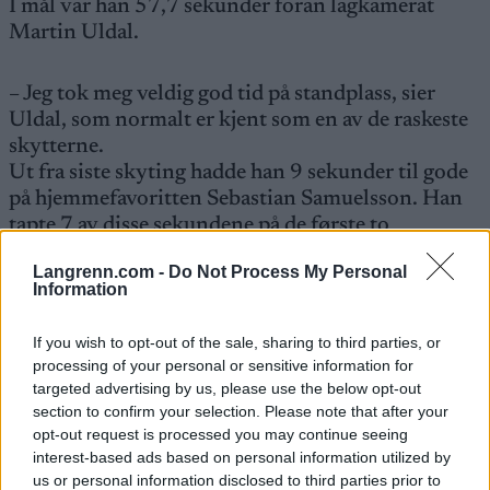
I mål var han 57,7 sekunder foran lagkamerat
Martin Uldal.
– Jeg tok meg veldig god tid på standplass, sier
Uldal, som normalt er kjent som en av de raskeste
skytterne.
Ut fra siste skyting hadde han 9 sekunder til gode
på hjemmefavoritten Sebastian Samuelsson. Han
tapte 7 av disse sekundene på de første to
kilometerne på sluttrunden. Deretter holdt han
Langrenn.com -
Do Not Process My Personal
svensken og slo han med 2,3 sekunder.
Information
– Det er slik jeg ofte går, sier Martin Uldal, som
If you wish to opt-out of the sale, sharing to third parties, or
gjorde sitt nest beste resultat. Han vant sprinten i
processing of your personal or sensitive information for
targeted advertising by us, please use the below opt-out
Le Grand Bornard forrige sesong, men har ingen
section to confirm your selection. Please note that after your
andre pallplasser.
opt-out request is processed you may continue seeing
interest-based ads based on personal information utilized by
us or personal information disclosed to third parties prior to