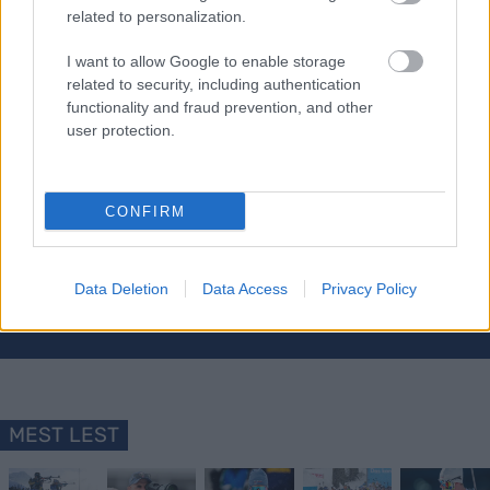
related to personalization.
Herrenes verdenscup fortsetter med sprint på
lørdag. Da med Johan-Olav Botn i gul ledertrøye i
I want to allow Google to enable storage
verdenscupen.
related to security, including authentication
functionality and fraud prevention, and other
user protection.
CONFIRM
Meld deg på vårt nyhetsbrev
Data Deletion
Data Access
Privacy Policy
Meld deg på
MEST LEST