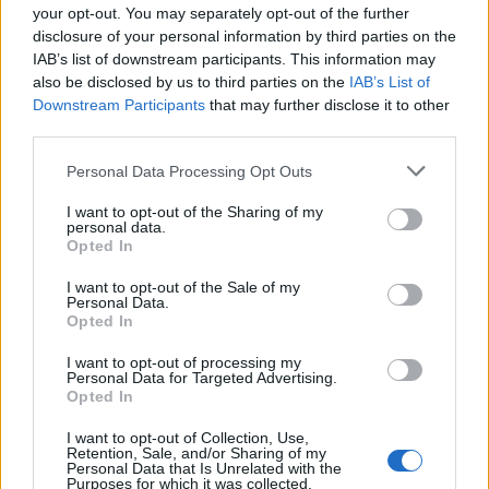
your opt-out. You may separately opt-out of the further
disclosure of your personal information by third parties on the
IAB’s list of downstream participants. This information may
also be disclosed by us to third parties on the
IAB’s List of
Downstream Participants
that may further disclose it to other
third parties.
Please note that this website/app uses one or more Google
Personal Data Processing Opt Outs
services and may gather and store information including but
not limited to your visit or usage behaviour. You may click to
I want to opt-out of the Sharing of my
personal data.
grant or deny consent to Google and its third-party tags to
Opted In
use your data for below specified purposes in below Google
consent section.
I want to opt-out of the Sale of my
UTKLASSING! Fire nordmenn blant de fem beste. Fr v:
Personal Data.
Martin Uldal, Sivert Guttorm Bakken, Johan-Olav Botn og
Opted In
Sturla Holm Lægreid. Foto: NORDIC FOCUS
I want to opt-out of processing my
Personal Data for Targeted Advertising.
Opted In
Fire blant de fem beste
I want to opt-out of Collection, Use,
Og Norge og Sverige dominerte totalt under de
Retention, Sale, and/or Sharing of my
Personal Data that Is Unrelated with the
fine forholdene i Östersund.
Purposes for which it was collected.