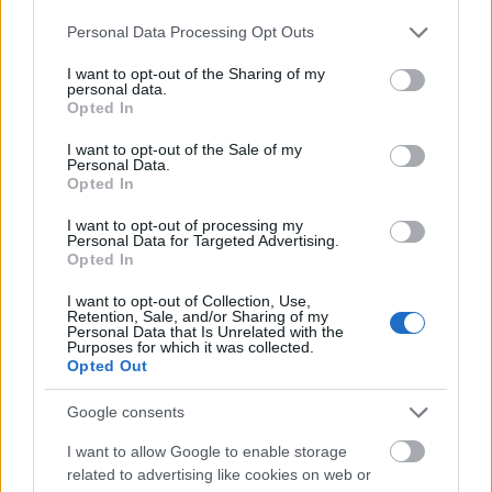
Nå skal skiskyttertalentet gå verdenscup i
Please note that this website/app uses one or more Google
Personal Data Processing Opt Outs
langrenn: – Det var sykt artig, men vi jubler ikke
services and may gather and store information including but
kjempehøyt
not limited to your visit or usage behaviour. You may click to
I want to opt-out of the Sharing of my
personal data.
grant or deny consent to Google and its third-party tags to
Opted In
use your data for below specified purposes in below Google
Hylles av ekspertene
consent section.
I want to opt-out of the Sale of my
Personal Data.
At Hedegart går for skiskyting gleder NRKs
Opted In
skiskytterekspert Ola Lunde. Senest på torsdag
mente nettopp Lunde at Hedegart burde gå for
I want to opt-out of processing my
Personal Data for Targeted Advertising.
langrenn, men nå har også han snudd.
Opted In
I want to opt-out of Collection, Use,
– Jeg er kjempeglad for at han har tatt dette valget
Retention, Sale, and/or Sharing of my
Personal Data that Is Unrelated with the
nå. For det har gjør i løypa her nå, det viser hans
Purposes for which it was collected.
enorme kapasitet. Jeg har ikke sett han så rå, men
Opted Out
dette var stort skytemessig også, sier Lunde.
Google consents
I want to allow Google to enable storage
Nå er Einar Hedegart altså norgesmester på
related to advertising like cookies on web or
fellesstart, og innehaver av en kongepokal.