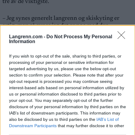
tre av de viktigste.
– Jeg synes generelt langrenn og skiskyting er
artig, men så synes jeg det er noe med den
spenningen på standplass i skiskyting, og så synes
Langrenn.com -
Do Not Process My Personal
jeg det er noe med den internasjonale
Information
konkurransen som per nå er fraværende i
langrenn. Det å se på TV fra Europa med stappfulle
If you wish to opt-out of the sale, sharing to third parties, or
tribuner, det er så rått. Det er kanskje det jeg synes
processing of your personal or sensitive information for
er tøffest med skiskyting.
targeted advertising by us, please use the below opt-out
section to confirm your selection. Please note that after your
opt-out request is processed you may continue seeing
– Jeg hadde kanskje helt mer mot langrenn hvis
interest-based ads based on personal information utilized by
ikke brødrene Bø hadde lagt opp. Nå har man noen
us or personal information disclosed to third parties prior to
år på seg, og så er det et VM i Oslo i 2029 som jeg
your opt-out. You may separately opt-out of the further
disclosure of your personal information by third parties on the
tror mange allerede har tenkt på, og som blir
IAB’s list of downstream participants. This information may
ekstremt gøy å ha som mål.
also be disclosed by us to third parties on the
IAB’s List of
Downstream Participants
that may further disclose it to other
Se også:
third parties.