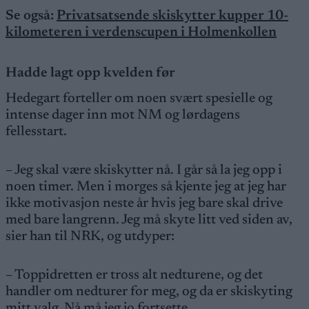
Se også:
Privatsatsende skiskytter kupper 10-
kilometeren i verdenscupen i Holmenkollen
Hadde lagt opp kvelden før
Hedegart forteller om noen svært spesielle og
intense dager inn mot NM og lørdagens
fellesstart.
– Jeg skal være skiskytter nå. I går så la jeg opp i
noen timer. Men i morges så kjente jeg at jeg har
ikke motivasjon neste år hvis jeg bare skal drive
med bare langrenn. Jeg må skyte litt ved siden av,
sier han til NRK, og utdyper:
– Toppidretten er tross alt nedturene, og det
handler om nedturer for meg, og da er skiskyting
mitt valg. Nå må jeg jo fortsette.