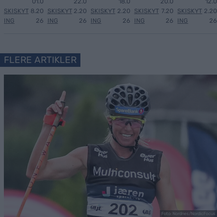
01.0
22.0
18.0
20.0
12.0
SKISKYT
8.20
SKISKYT
2.20
SKISKYT
2.20
SKISKYT
7.20
SKISKYT
2.20
ING
26
ING
26
ING
26
ING
26
ING
26
FLERE ARTIKLER
Foto: Nordnes/NordicFocus