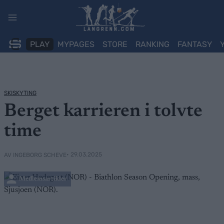
Skip
to
content
PLAY
MYPAGES
STORE
RANKING
FANTASY
SKISKYTING
Berget karrieren i tolvte
time
• 29.03.2025
AV INGEBORG SCHEVE
Medlemsartikler