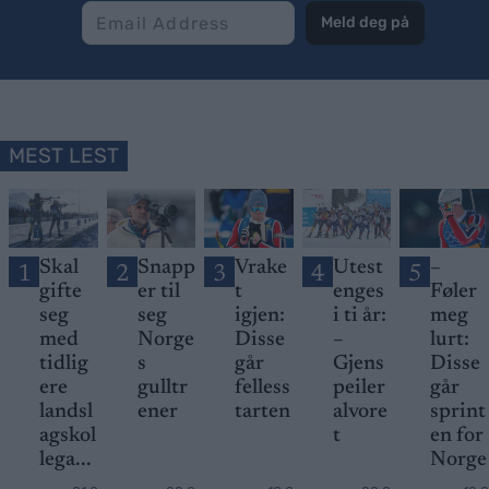
Meld deg på
MEST LEST
Skal
Snapp
Vrake
Utest
–
1
2
3
4
5
gifte
er til
t
enges
Føler
seg
seg
igjen:
i ti år:
meg
med
Norge
Disse
–
lurt:
tidlig
s
går
Gjens
Disse
ere
gulltr
felless
peiler
går
landsl
ener
tarten
alvore
sprint
agskol
t
en for
lega...
Norge