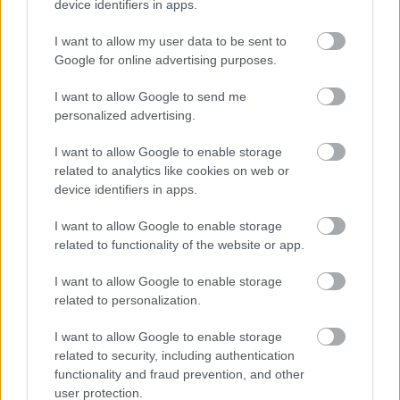
device identifiers in apps.
Flere av elitelandslagsløperne havnet et godt
I want to allow my user data to be sent to
Google for online advertising purposes.
stykke bak.
I want to allow Google to send me
NM skiskyting 2025 resultater
personalized advertising.
Topp 3 menn, fellesstart
I want to allow Google to enable storage
1. Einar Hedegart, Inderøy IL/Team Hugaas,
related to analytics like cookies on web or
(0+1+0+1), 35:28.5
device identifiers in apps.
2. Johan-Olav Botn, Stårheim IL, (0+1+0+1),
I want to allow Google to enable storage
+0:01.1
related to functionality of the website or app.
3. Isak Frey, Bærums skiklubb, (0+0+2+0),
+0:32.9
I want to allow Google to enable storage
related to personalization.
Fullstendige resultater
I want to allow Google to enable storage
related to security, including authentication
functionality and fraud prevention, and other
Saken oppdateres
user protection.