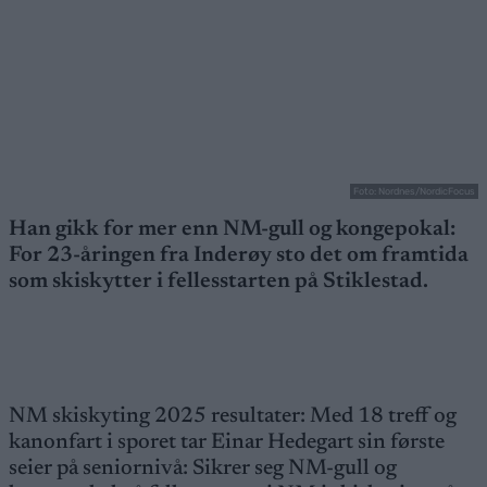
Foto: Nordnes/NordicFocus
Han gikk for mer enn NM-gull og kongepokal:
For 23-åringen fra Inderøy sto det om framtida
som skiskytter i fellesstarten på Stiklestad.
NM skiskyting 2025 resultater: Med 18 treff og
kanonfart i sporet tar Einar Hedegart sin første
seier på seniornivå: Sikrer seg NM-gull og