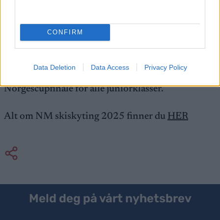
Lørdagens fellesstart var andre øvelse under NM
skiskyting 2025. Mesterskapet åpnet med sprint
CONFIRM
på fredag. Søndag avslutter årets NM med stafetter
for kvinner og menn.
Data Deletion
Data Access
Privacy Policy
Parallelt med lørdagens fellesstart var det
Norgescupfinale for alle juniorklasser.
Alt om NM skiskyting 2025 finner du
HER
Meld deg på vårt nyhetsbrev