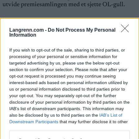
utvide premiesamlingen med et sjette OL-gull.
Ustyugov er nemlig dømt i to dopingsaker, og har
anket begge. Den ene ankesaken dreier seg om en
Langrenn.com -
Do Not Process My Personal
Information
dopingprøve fra 2013 der russeren testet positivt
for det anabole steroidet oxandrolone.
Det var
If you wish to opt-out of the sale, sharing to third parties, or
denne som ble avslått av CAS denne uka
.
processing of your personal or sensitive information for
targeted advertising by us, please use the below opt-out
Ustyugov har i tillegg blitt idømt fire års
section to confirm your selection. Please note that after your
opt-out request is processed you may continue seeing
utestengelse for avvik fra sitt biologiske blodpass.
interest-based ads based on personal information utilized by
us or personal information disclosed to third parties prior to
Hans forsvarer hevder at Ustyugov har «naturlig
your opt-out. You may separately opt-out of the further
høye hemoglobinverdier av genetiske årsaker».
disclosure of your personal information by third parties on the
IAB’s list of downstream participants. This information may
also be disclosed by us to third parties on the
IAB’s List of
Dersom denne dommen blir stående, vil alle hans
Downstream Participants
that may further disclose it to other
resultater fra perioden 2010 til 2014 bli strøket.
third parties.
Da vil Evgeny Ustyugov miste ytterligere to OL-
Please note that this website/app uses one or more Google