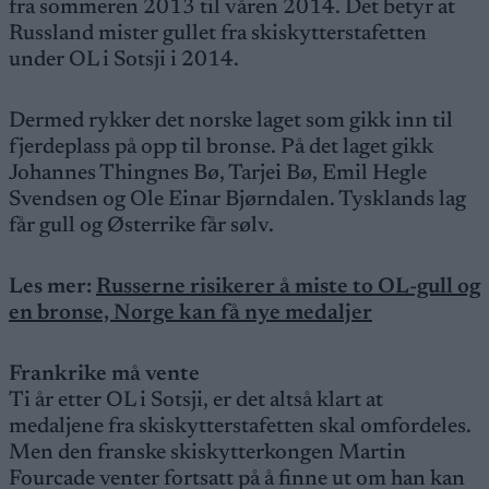
fra sommeren 2013 til våren 2014. Det betyr at
Russland mister gullet fra skiskytterstafetten
under OL i Sotsji i 2014.
Dermed rykker det norske laget som gikk inn til
fjerdeplass på opp til bronse. På det laget gikk
Johannes Thingnes Bø, Tarjei Bø, Emil Hegle
Svendsen og Ole Einar Bjørndalen. Tysklands lag
får gull og Østerrike får sølv.
Les mer:
Russerne risikerer å miste to OL-gull og
en bronse, Norge kan få nye medaljer
Frankrike må vente
Ti år etter OL i Sotsji, er det altså klart at
medaljene fra skiskytterstafetten skal omfordeles.
Men den franske skiskytterkongen Martin
Fourcade venter fortsatt på å finne ut om han kan