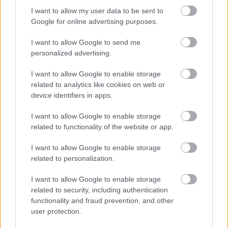
I want to allow my user data to be sent to
Google for online advertising purposes.
MEST LEST
I want to allow Google to send me
personalized advertising.
I want to allow Google to enable storage
related to analytics like cookies on web or
Skal
Snapp
Vrake
Utest
–
1
2
3
4
5
device identifiers in apps.
gifte
er til
t
enges
Føler
seg
seg
igjen:
i ti år:
meg
I want to allow Google to enable storage
med
Norge
Disse
–
lurt:
related to functionality of the website or app.
tidlig
s
går
Gjens
Disse
ere
gulltr
felless
peiler
går
I want to allow Google to enable storage
landsl
ener
tarten
alvore
sprint
related to personalization.
agskol
t
en for
lega...
Norge
I want to allow Google to enable storage
related to security, including authentication
01.0
22.0
18.0
20.0
12.0
SKISKYT
8.20
SKISKYT
2.20
SKISKYT
2.20
SKISKYT
7.20
SKISKYT
2.20
functionality and fraud prevention, and other
ING
26
ING
26
ING
26
ING
26
ING
26
user protection.