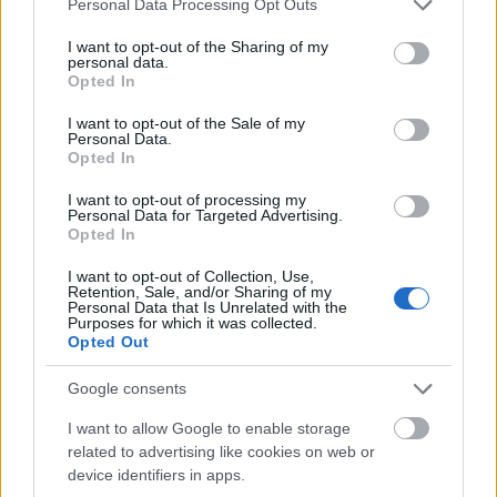
Personal Data Processing Opt Outs
medaljer: både gullet på fellesstarten og bronsen
services and may gather and store information including but
fra stafetten under OL 2010 i Vancouver.
not limited to your visit or usage behaviour. You may click to
I want to opt-out of the Sharing of my
personal data.
grant or deny consent to Google and its third-party tags to
Opted In
use your data for below specified purposes in below Google
Denne ankesaken er foreløpig ikke avgjort. Og
consent section.
derfor må Fourcade fortsatt vente.
I want to opt-out of the Sale of my
Personal Data.
Opted In
Les mer:
Har avdekket hundrevis av
I want to opt-out of processing my
dopingbrudd i Russland
Personal Data for Targeted Advertising.
Opted In
I want to opt-out of Collection, Use,
Retention, Sale, and/or Sharing of my
Personal Data that Is Unrelated with the
Purposes for which it was collected.
Opted Out
Meld deg på vårt nyhetsbrev
Google consents
I want to allow Google to enable storage
Meld deg på
related to advertising like cookies on web or
device identifiers in apps.