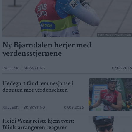
Foto: Manzoni/NordicFocus
Ny Bjørndalen herjer med
verdensstjernene
RULLESKI
|
SKISKYTING
07.08.2026
Hedegart får drømmesjanse i
debuten mot verdenseliten
RULLESKI
|
SKISKYTING
07.08.2026
Heidi Weng reiste hjem tvert:
Blink-arrangøren reagerer