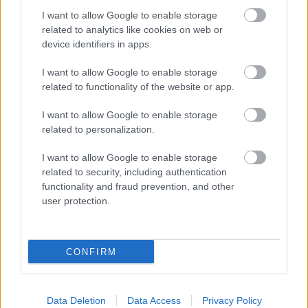
ikke en dritt av hvorfor jeg ikke blir tatt ut
I want to allow Google to enable storage
related to analytics like cookies on web or
device identifiers in apps.
Bråk rundt landslagsuttaket
I want to allow Google to enable storage
Det er ikke bare til de enkelte konkurransene at det
related to functionality of the website or app.
har stormet rundt forbundets uttak. Også da
skiskytterlandslaget ble lagt fram i april var det
I want to allow Google to enable storage
omfattende misnøye, spesielt på damesida.
related to personalization.
I want to allow Google to enable storage
Karoline Knotten var nest beste norske
og likevel
related to security, including authentication
vraket fra landslaget
. Andre har valgt å bryte med
functionality and fraud prevention, and other
landslaget og satse privat.
user protection.
Se også:
CONFIRM
Bryter med landslaget til fordel for eget, privat
opplegg: – Et enkelt valg
Data Deletion
Data Access
Privacy Policy