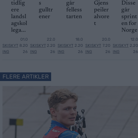
tidlig
s
går
Gjens
Disse
ere
gulltr
felless
peiler
går
landsl
ener
tarten
alvore
sprint
agskol
t
en for
lega...
Norge
01.0
22.0
18.0
20.0
12.0
SKISKYT
8.20
SKISKYT
2.20
SKISKYT
2.20
SKISKYT
7.20
SKISKYT
2.20
ING
26
ING
26
ING
26
ING
26
ING
26
FLERE ARTIKLER