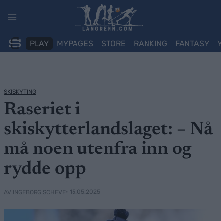
Skip
to
content
PLAY
MYPAGES
STORE
RANKING
FANTASY
SKISKYTING
Raseriet i
skiskytterlandslaget: – Nå
må noen utenfra inn og
rydde opp
• 15.05.2025
AV INGEBORG SCHEVE