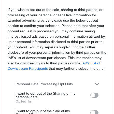
If you wish to opt-out of the sale, sharing to third parties, or
processing of your personal or sensitive information for
targeted advertising by us, please use the below opt-out
section to confirm your selection. Please note that after your
opt-out request is processed you may continue seeing
interest-based ads based on personal information utilized by
us or personal information disclosed to third parties prior to
your opt-out. You may separately opt-out of the further
disclosure of your personal information by third parties on the
IAB’s list of downstream participants. This information may
also be disclosed by us to third parties on the
IAB’s List of
Downstream Participants
that may further disclose it to other
third parties.
Vebjørn Sørum var rasende da han ikke fikk gå
normaldistansen under verdenscupen i Pokljuka, der
Please note that this website/app uses one or more Google
Personal Data Processing Opt Outs
normalcupen skulle avgjøres og han var på skuddhold av
services and may gather and store information including but
kula. Foto: Vanzetta/NordicFocus
not limited to your visit or usage behaviour. You may click to
I want to opt-out of the Sharing of my
personal data.
grant or deny consent to Google and its third-party tags to
Opted In
use your data for below specified purposes in below Google
Ledelsen lover å lytte
consent section.
I want to opt-out of the Sale of my