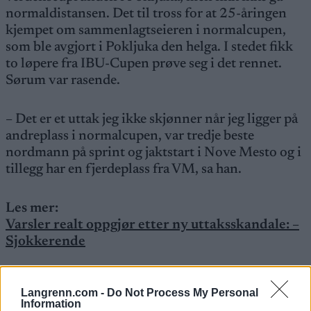
normaldistansen. Det til tross for at 25-åringen
kjempet om sammenlagtseieren i normalcupen,
som ble avgjort i Pokljuka den helga. I stedet fikk
to løpere fra IBU-Cupen prøve seg i det rennet.
Sørum var rasende.
– Det er et uttak jeg ikke skjønner når jeg ligger på
andreplass i normalcupen, var tredje beste
nordmann på sprint og jaktstart i Nove Mesto og i
tillegg har en fjerdeplass fra VM, sa han.
Les mer:
Varsler realt oppgjør etter ny uttaksskandale: –
Sjokkerende
Saken fortsetter under
Langrenn.com -
Do Not Process My Personal
Information