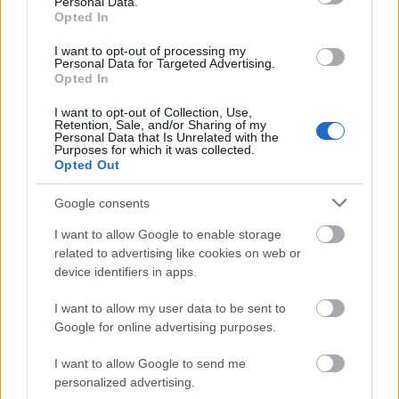
Personal Data.
Landslagsledelsen er åpen for å diskutere med
Opted In
løperne, og lover å lytte. Prosessen er i gang, og
både løpere og ledelse sier dialogen er åpen og
I want to opt-out of processing my
Personal Data for Targeted Advertising.
ærlig.
Opted In
I want to opt-out of Collection, Use,
Videre vil landslagsledelsen også jobbe med
Retention, Sale, and/or Sharing of my
Personal Data that Is Unrelated with the
uttakskriteriene, og hvordan uttak skal formidles.
Purposes for which it was collected.
Begge deler har vært under sterk kritikk fra
Opted Out
utøverne.
Google consents
– Vi skal lage nye uttakskriterier og så skal det
I want to allow Google to enable storage
luftes hos løpegruppen om hva de mener. Det er en
related to advertising like cookies on web or
device identifiers in apps.
god dialog, og så skal vi snakke om hvordan vi skal
formidle og snakke sammen, sier landslagssjef Per
I want to allow my user data to be sent to
Arne Botnan.
Google for online advertising purposes.
I want to allow Google to send me
Se også:
personalized advertising.
Reiste hjem fra samling i protest: – Jeg skjønner