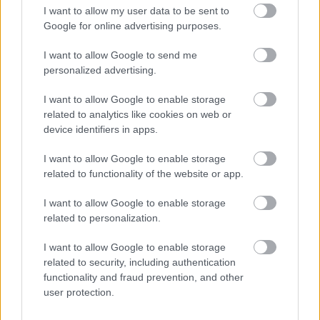
– 12:00: Langrenn 20km, kvinner (TV2, NRK
I want to allow my user data to be sent to
Radio)
Google for online advertising purposes.
– 13:30: Langrenn 20km, menn (TV2, NRK
I want to allow Google to send me
Radio)
personalized advertising.
Alt av detaljer, startlister og resultater
I want to allow Google to enable storage
Alt av startlister og starttider, detaljer og resultater
related to analytics like cookies on web or
device identifiers in apps.
finner du i
vår søkbare seksjon for terminlister og
resultater
I want to allow Google to enable storage
related to functionality of the website or app.
I want to allow Google to enable storage
related to personalization.
Meld deg på vårt nyhetsbrev
I want to allow Google to enable storage
related to security, including authentication
functionality and fraud prevention, and other
Meld deg på
user protection.