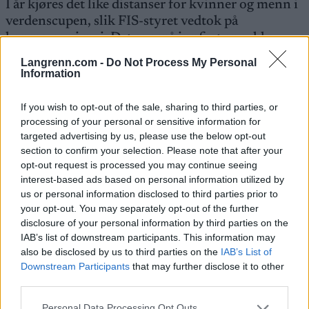
I år kjøres det like distanser for kvinner og menn i
verdenscupen, slik FIS-styret vedtok på
kongressen i mai. Det er også innført en rekke
andre endringer i verdenscupen denne sesongen.
Langrenn.com -
Do Not Process My Personal
Information
Les også:
If you wish to opt-out of the sale, sharing to third parties, or
Dette er de nye reglene for verdenscupen i
processing of your personal or sensitive information for
langrenn
targeted advertising by us, please use the below opt-out
Slik blir verdenscupen 2022/23
section to confirm your selection. Please note that after your
opt-out request is processed you may continue seeing
interest-based ads based on personal information utilized by
Når:
Fredag 2. desember til søndag 4. desember
us or personal information disclosed to third parties prior to
Hvem:
uttatte eliteløpere
your opt-out. You may separately opt-out of the further
Hvor:
Lillehammer
disclosure of your personal information by third parties on the
Hva:
Den første av to verdenscuprunder på rad i
IAB’s list of downstream participants. This information may
Norge
also be disclosed by us to third parties on the
IAB’s List of
I potten:
Uttaksgrunnlag for videre
Downstream Participants
that may further disclose it to other
verdenscuprunder, samt at alle resultater i
third parties.
verdenscupen vektlegges i uttaket til
VM 2023 i
Please note that this website/app uses one or more Google
Personal Data Processing Opt Outs