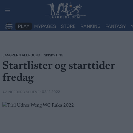
Skip
to
content
PLAY
MYPAGES
STORE
RANKING
FANTASY
LANGRENN ALLROUND
|
SKISKYTING
Startlister og starttider
fredag
• 02.12.2022
AV INGEBORG SCHEVE