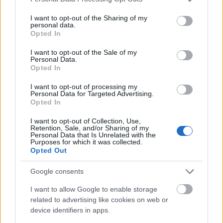
Planica
i månedsskiftet februar/mars.
services and may gather and store information including but
Program:
not limited to your visit or usage behaviour. You may click to
I want to opt-out of the Sharing of my
personal data.
Fredag 2. desember: 10km fristil, individuell
grant or deny consent to Google and its third-party tags to
Opted In
start
use your data for below specified purposes in below Google
consent section.
– 11:00: Langrenn 10km, kvinner (TV2, NRK
I want to opt-out of the Sale of my
Personal Data.
Radio)
Opted In
– 12:45: Langrenn 10km, menn (TV2, NRK
Radio)
I want to opt-out of processing my
Personal Data for Targeted Advertising.
Alt av detaljer, startlister og resultater
Opted In
I want to opt-out of Collection, Use,
Lørdag 3. desember: Sprint, fristil
Retention, Sale, and/or Sharing of my
Personal Data that Is Unrelated with the
– 09:30: Sprint prolog, kvinner og menn (TV2,
Purposes for which it was collected.
NRK Radio)
Opted Out
– 12:00: Sprint heat og finaler, kvinner og menn
Google consents
(TV2, NRK Radio)
Alt av detaljer, startlister og resultater
I want to allow Google to enable storage
related to advertising like cookies on web or
device identifiers in apps.
Søndag 4. desember: 20km klassisk, fellesstart