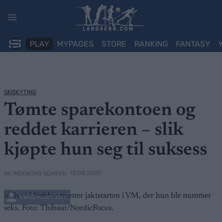
Skip
to
content
PLAY
MYPAGES
STORE
RANKING
FANTASY
SKISKYTING
Tømte sparekontoen og
reddet karrieren – slik
kjøpte hun seg til suksess
• 13.08.2025
AV INGEBORG SCHEVE
Medlemsartikler