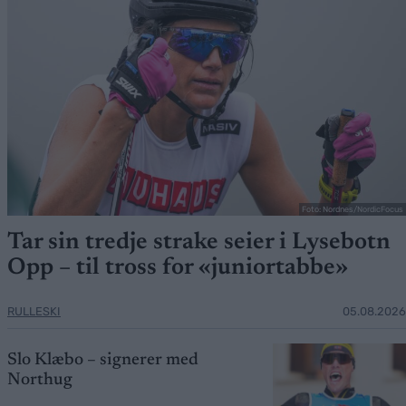
Foto: Nordnes/NordicFocus
Tar sin tredje strake seier i Lysebotn
Opp – til tross for «juniortabbe»
RULLESKI
05.08.2026
Slo Klæbo – signerer med
Northug