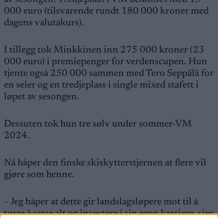
000 euro (tilsvarende rundt 180 000 kroner med
dagens valutakurs).
I tillegg tok Minkkinen inn 275 000 kroner (23
000 euro) i premiepenger for verdenscupen. Hun
tjente også 250 000 sammen med Tero Seppälä for
en seier og en tredjeplass i single mixed stafett i
løpet av sesongen.
Dessuten tok hun tre sølv under sommer-VM
2024.
Nå håper den finske skiskytterstjernen at flere vil
gjøre som henne.
– Jeg håper at dette gir landslagsløpere mot til å
tørre å satse alt og investere i sin egen karriere, sier