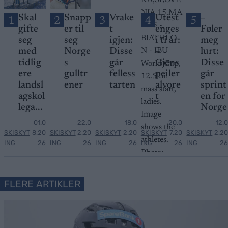
Skal
Snapp
Vrake
Utest
–
1
2
3
4
5
gifte
er til
t
enges
Føler
seg
seg
igjen:
i ti år:
meg
med
Norge
Disse
–
lurt:
tidlig
s
går
Gjens
Disse
ere
gulltr
felless
peiler
går
landsl
ener
tarten
alvore
sprint
agskol
t
en for
lega...
Norge
01.0
22.0
18.0
20.0
12.0
SKISKYT
8.20
SKISKYT
2.20
SKISKYT
2.20
SKISKYT
7.20
SKISKYT
2.20
ING
26
ING
26
ING
26
ING
26
ING
26
FLERE ARTIKLER