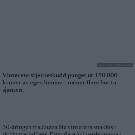
Foto: Thibaut/NordicFocus.
Vinterens stjerneskudd punget ut 150 000
kroner av egen lomme – mener flere bør ta
sjansen.
30-åringen fra Joutsa ble vinterens snakkis i
skiskyttermiljøet. Etter flere år i verdenscupen