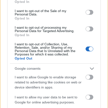
Opted In
verdenscupåpningen i Östersund i slutten av
use your data for below specified purposes in below Google
november, legger Minkkinen opp til mer av det
consent section.
I want to opt-out of the Sale of my
Personal Data.
som fungerte i fjor.
Opted In
I want to opt-out of processing my
– 2024/25 ble en drømmesesong, der jeg klarte å
Personal Data for Targeted Advertising.
heve meg solid. Nå starter jeg på et høyere nivå
Opted In
fysisk. Målet er å ta det neste steget, helt opp. Jeg
I want to opt-out of Collection, Use,
pleide å tro at suksessrike kvinner var utstyrt med
Retention, Sale, and/or Sharing of my
Personal Data that Is Unrelated with the
magiske krefter, og at jeg ikke kunne klare det
Purposes for which it was collected.
samme som dem. Men nå er jeg en av dem, sier
Opted Out
Minkkinen til den finske avisa
Ilta Sanomat
.
Google consents
Bak står en stolt nordmann som er landslagstrener
I want to allow Google to enable storage
for Finland for andre sesongen.
related to advertising like cookies on web or
device identifiers in apps.
Se også:
Nordmann skal sørge for finsk suksess i
I want to allow my user data to be sent to
skiskyting til 2026
Google for online advertising purposes.