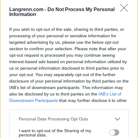
Suvi Minkkinen.
Langrenn.com -
Do Not Process My Personal
Information
Se også:
Karoline Knotten reiser til Alpene for å
trene i høyden – alene med familien som støtte
If you wish to opt-out of the sale, sharing to third parties, or
processing of your personal or sensitive information for
targeted advertising by us, please use the below opt-out
Saken fortsetter under
section to confirm your selection. Please note that after your
opt-out request is processed you may continue seeing
interest-based ads based on personal information utilized by
us or personal information disclosed to third parties prior to
your opt-out. You may separately opt-out of the further
disclosure of your personal information by third parties on the
Suvi Minkkinen tok karrierens første VM medalje da hun
IAB’s list of downstream participants. This information may
ble nummer tre på sprinten under VM i Lenzerheide 2025.
also be disclosed by us to third parties on the
IAB’s List of
Foto: Manzoni/NordicFocus
Downstream Participants
that may further disclose it to other
third parties.
Sikter mot OL
, starter på høyere nivå
Please note that this website/app uses one or more Google
Personal Data Processing Opt Outs
services and may gather and store information including but
Denne sesongen er det OL i Italia i februar som er
not limited to your visit or usage behaviour. You may click to
I want to opt-out of the Sharing of my
det soleklare hovedmålet. Inn mot sesongen og
personal data.
grant or deny consent to Google and its third-party tags to