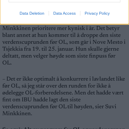
grunn til å endre på det, sier hun.
Data Deletion
Data Access
Privacy Policy
Fordi OL går i Anterselva på 1600 meter, må
Minkkinen prioritere mer kynisk i år. Det betyr
blant annet at hun kommer til å droppe den siste
verdenscuprunden før OL, som går i Nove Mesto i
Tsjekkia fra 19. til 25. januar. Hun skulle gjerne
deltatt, men velger høyde som siste finpuss før
OL.
– Det er ikke optimalt å konkurrere i lavlandet like
før OL, så jeg står over den runden for ikke å
ødelegge OL-forberedelsene. Men det hadde vært
fint om IBU hadde lagt den siste
verdenscuprunden før OL til høyden, sier Suvi
Minkkinen.