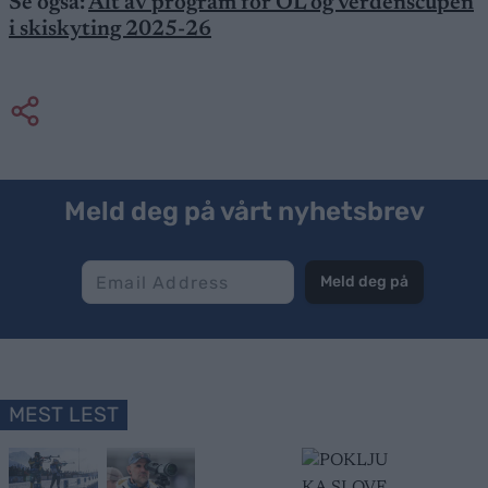
Se også:
Alt av program for OL og verdenscupen
i skiskyting 2025-26
Meld deg på vårt nyhetsbrev
Meld deg på
MEST LEST