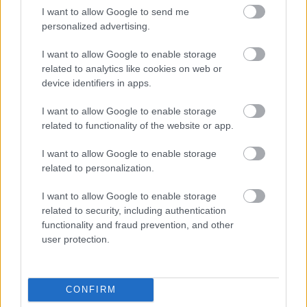
I want to allow Google to send me
Salen fortsetter under
personalized advertising.
I want to allow Google to enable storage
related to analytics like cookies on web or
device identifiers in apps.
I want to allow Google to enable storage
Suvi Minkkinen tok sin førte verdenscupseier samme med
related to functionality of the website or app.
Tero Seppälä, i single mixed stafett. Foto: Simon Hastegård /
BILDBYRÅN
I want to allow Google to enable storage
related to personalization.
Har blitt mer kynisk
I want to allow Google to enable storage
related to security, including authentication
Første del av sommeren trente Minkkinen
functionality and fraud prevention, and other
hjemme i Finland, men fra midten av juli har hun
user protection.
vært i høyden i Mellom-Europa.
– Planen er å bli der fram til snøen kommer. Det
CONFIRM
opplegget fungerte så bra i fjor at det ikke er noen