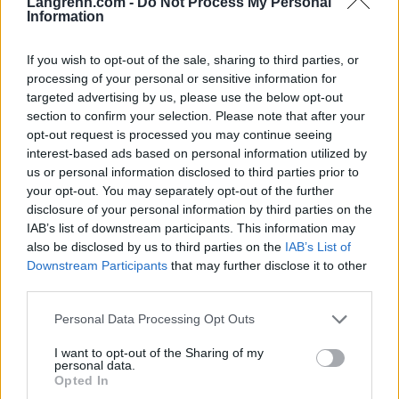
Langrenn.com -
Do Not Process My Personal
Når:
8. til 19. februar, 2023
Information
Informasjon:
Arrangørens
hjemmesider
If you wish to opt-out of the sale, sharing to third parties, or
processing of your personal or sensitive information for
Program VM i skiskyting 2023
targeted advertising by us, please use the below opt-out
Onsdag 8. februar
section to confirm your selection. Please note that after your
14:45: Mixed stafett (TV2 og NRK radio)
opt-out request is processed you may continue seeing
Startlister, starttider, detaljer og resultater
interest-based ads based on personal information utilized by
us or personal information disclosed to third parties prior to
your opt-out. You may separately opt-out of the further
Fredag 10. februar
disclosure of your personal information by third parties on the
14:30: Sprint 7.5km kvinner (TV2 og NRK radio)
IAB’s list of downstream participants. This information may
Startlister, starttider, detaljer og resultater
also be disclosed by us to third parties on the
IAB’s List of
Downstream Participants
that may further disclose it to other
third parties.
Lørdag 11. februar
14:30: Sprint 10km menn (TV2 og NRK radio)
Please note that this website/app uses one or more Google
Personal Data Processing Opt Outs
Startlister, starttider, detaljer og resultater
services and may gather and store information including but
not limited to your visit or usage behaviour. You may click to
I want to opt-out of the Sharing of my
personal data.
grant or deny consent to Google and its third-party tags to
Opted In
Søndag 12. februar
use your data for below specified purposes in below Google