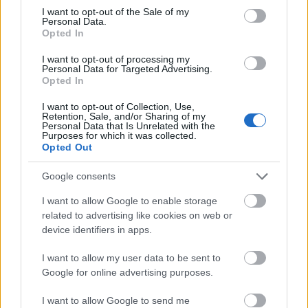
13:25: Jaktstart 10km kvinner (TV2 og NRK
consent section.
I want to opt-out of the Sale of my
radio)
Personal Data.
Opted In
15:30: Jaktstart 12.5km menn (TV2 og NRK
radio)
I want to opt-out of processing my
Personal Data for Targeted Advertising.
Startlister, starttider, detaljer og resultater
Opted In
I want to opt-out of Collection, Use,
Tirsdag 14. februar
Retention, Sale, and/or Sharing of my
14:30: Normalprogram 20km menn (NRK)
Personal Data that Is Unrelated with the
Purposes for which it was collected.
Startlister, starttider, detaljer og resultater
Opted Out
Google consents
Onsdag 15. februar
14:30: Normalprogram 15km kvinner (NRK)
I want to allow Google to enable storage
Startlister, starttider, detaljer og resultater
related to advertising like cookies on web or
device identifiers in apps.
Torsdag 16. februar
I want to allow my user data to be sent to
15:10: Single mixed stafett (NRK)
Google for online advertising purposes.
Startlister, starttider, detaljer og resultater
I want to allow Google to send me