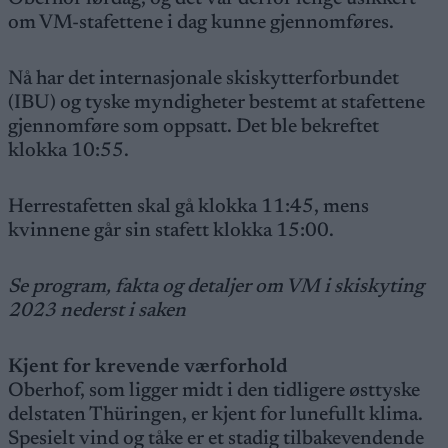
om VM-stafettene i dag kunne gjennomføres.
Nå har det internasjonale skiskytterforbundet
(IBU) og tyske myndigheter bestemt at stafettene
gjennomføre som oppsatt. Det ble bekreftet
klokka 10:55.
Herrestafetten skal gå klokka 11:45, mens
kvinnene går sin stafett klokka 15:00.
Se program, fakta og detaljer om VM i skiskyting
2023 nederst i saken
Kjent for krevende værforhold
Oberhof, som ligger midt i den tidligere østtyske
delstaten Thüringen, er kjent for lunefullt klima.
Spesielt vind og tåke er et stadig tilbakevendende