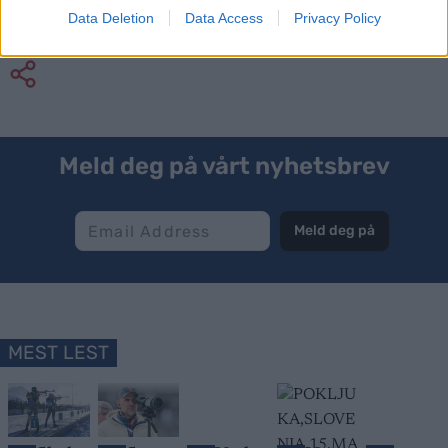
Data Deletion
Data Access
Privacy Policy
Meld deg på vårt nyhetsbrev
Meld deg på
MEST LEST