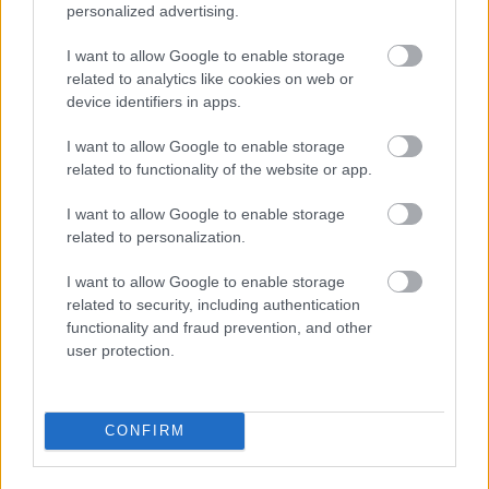
personalized advertising.
Lørdag 18. februar
11:45: Stafett 4×7.5km menn (NRK)
I want to allow Google to enable storage
15:00: Stafett 4x6km kvinner (NRK)
related to analytics like cookies on web or
device identifiers in apps.
Startlister, starttider, detaljer og resultater
I want to allow Google to enable storage
Søndag 19. februar
related to functionality of the website or app.
12:30: Fellesstart 15km menn (NRK)
I want to allow Google to enable storage
15:15: Fellesstart 12.5km kvinner (NRK)
related to personalization.
Startlister, starttider, detaljer og resultater
I want to allow Google to enable storage
Få med deg det beste innholdet fra VM og
related to security, including authentication
functionality and fraud prevention, and other
Vasaloppet: Bli medlem på Langrenn.com nå og
user protection.
sikre deg tilgang til den bredeste og dypeste
dekningen av langrenn fra ski-VM i Planica og
alt som skjer inn mot Vasaloppet 5. mars fra
CONFIRM
våre reportere på plass i Planica og
langløpsmiljøet.
Slå til på kampanjen og få
medlemskap i Langrenn.com til halv pris nå
.