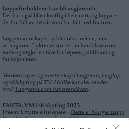
Løypeforholdene kan bli avgjørende
Det har også blåst kraftig i hele natt, og løypa er
derfor full av debris som har falt ned fra trær.
Løypemannskapet rydder nå traséene, men
arrangøren frykter at store trær kan blåse over
ende og utgjør en fare for løpere, publikum og
funksjonærer.
Verdenscuper og mesterskap i langrenn, langløp
og skiskyting på TV: Hvilke kanaler sender
hva?
Langrenn.com har oversikten
.
FAKTA: VM i skiskyting 2023
Hvem:
Uttatte eliteløpere –
Dette er Norges tropp
Hva:
Verdensmesterskap i skiskyting
Hvor:
Oberhof, Tyskland (825 meter over havet)