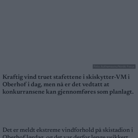
Foto: Authamayou/Nordic Focus
Kraftig vind truet stafettene i skiskytter-VM i
Oberhof i dag, men nå er det vedtatt at
konkurransene kan gjennomføres som planlagt.
Det er meldt ekstreme vindforhold på skistadion i
Oberhof lørdag, og det var derfor lenge usikkert