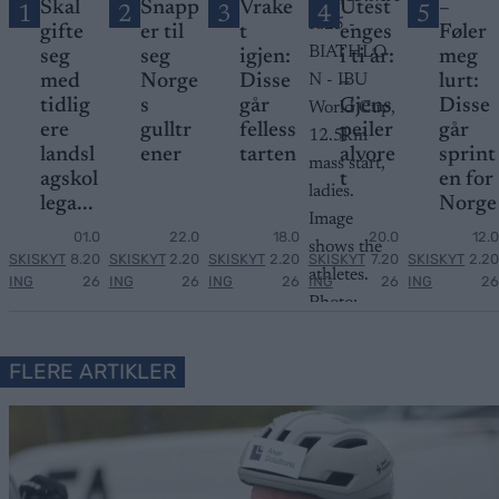
Skal
Snapp
Vrake
Utest
–
1
2
3
4
5
gifte
er til
t
enges
Føler
seg
seg
igjen:
i ti år:
meg
med
Norge
Disse
–
lurt:
tidlig
s
går
Gjens
Disse
ere
gulltr
felless
peiler
går
landsl
ener
tarten
alvore
sprint
agskol
t
en for
lega...
Norge
01.0
22.0
18.0
20.0
12.0
SKISKYT
8.20
SKISKYT
2.20
SKISKYT
2.20
SKISKYT
7.20
SKISKYT
2.20
ING
26
ING
26
ING
26
ING
26
ING
26
FLERE ARTIKLER