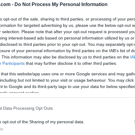
.com -
Do Not Process My Personal Information
 skimerke?
to opt-out of the sale, sharing to third parties, or processing of your per
formation for targeted advertising by us, please use the below opt-out s
r selection. Please note that after your opt-out request is processed y
eing interest-based ads based on personal information utilized by us or
disclosed to third parties prior to your opt-out. You may separately opt-
mon for å gå på norske ski. Det til tross for at han h
losure of your personal information by third parties on the IAB’s list of
tt hadde to år igjen på kontrakten, og måtte betale se
. This information may also be disclosed by us to third parties on the
IA
Participants
that may further disclose it to other third parties.
 that this website/app uses one or more Google services and may gath
gjen.
including but not limited to your visit or usage behaviour. You may click 
 to Google and its third-party tags to use your data for below specifi
ogle consent section.
gående kontrakt, men vi skulle gjerne hatt han med vi
n.com.
l Data Processing Opt Outs
 å bytte til Fischer denne sesongen. Den østerrikske
o opt-out of the Sharing of my personal data.
ke stjerner.
In