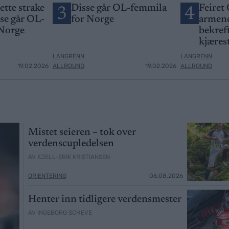
jette strake
Disse går OL-femmila
Feiret 
3
4
sse går OL-
for Norge
armene
 Norge
bekreft
kjæres
LANGRENN
LANGRENN
19.02.2026
ALLROUND
19.02.2026
ALLROUND
Mistet seieren – tok over
verdenscupledelsen
AV KJELL-ERIK KRISTIANSEN
ORIENTERING
06.08.2026
Henter inn tidligere verdensmester
AV INGEBORG SCHEVE