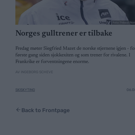
Foto: Thibaut/Nor
Norges gulltrener er tilbake
Fredag møter Siegfried Mazet de norske stjernene igjen - fo
første gang siden sjokkexiten og som trener for rivalene. I
Frankrike er forventningene enorme.
AV INGEBORG SCHEVE
SKISKYTING
06.0
Back to Frontpage