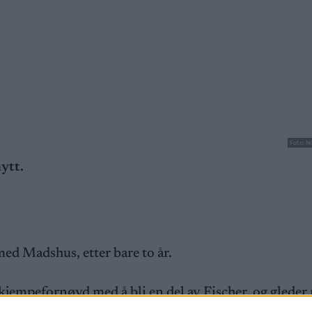
Foto: N
nytt.
med Madshus, etter bare to år.
r kjempefornøyd med å bli en del av Fischer, og gleder 
 sin
Instagramkonto
.