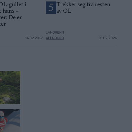
OL-gullet i
Trekker seg fra resten
5
 hans –
av OL
er: De er
ter
LANGRENN
14.02.2026
ALLROUND
15.02.2026