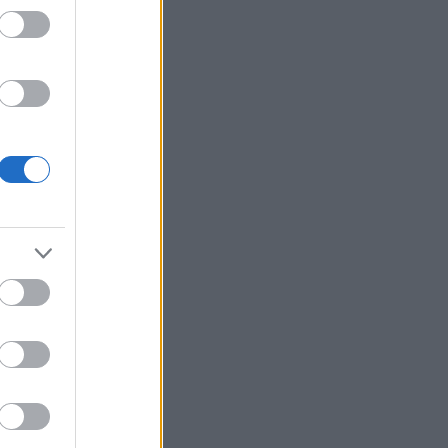
 i Planica
ål Golberg
n. På OL i