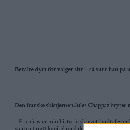
Betalte dyrt for valget sitt – nå snur han på 
Den franske skistjernen Jules Chappaz bryter 
– Fra nå av er min historie skrevet i gult. Jeg e
starte et nytt kapitel med dem, sier Chappaz på