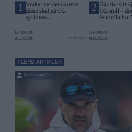
Vraker verdensmester –
Går for sitt s
1
2
disse skal gå OL-
OL-gull – di
sprinten...
femmila for
LANGRENN
LANGRENN
ALLROUND
09.02.2026
ALLROUND
FLERE ARTIKLER
Medlemsartikler