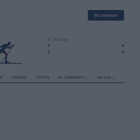
Bli medlem
SC Ranking
1
-
0
2
-
0
ER
TRENING
UTSTYR
SC COMMUNITY
OM OSS