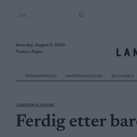
Skip
to
Søk
content
etter:
Saturday, August 8, 2026
Today's Paper
MEDLEMSINNHOLD
LANGRENN ALLROUND
SKI CLASSICS
LANGRENN ALLROUND
Ferdig etter bar