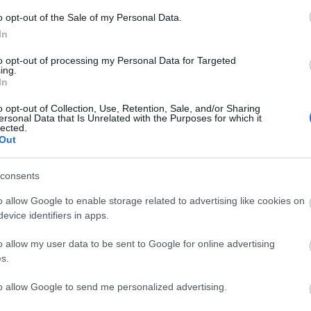
o opt-out of the Sale of my Personal Data.
In
to opt-out of processing my Personal Data for Targeted
ing.
In
z seg rett opp på pallen da han tok bronse på sprinten
n, men
Chappaz var bare to hundredeler fra å snyte P
o opt-out of Collection, Use, Retention, Sale, and/or Sharing
ersonal Data that Is Unrelated with the Purposes for which it
lected.
Out
ta medalje igjen, men ble nummer fire i sprintfinale
g ble til slutt nummer 13.
consents
o allow Google to enable storage related to advertising like cookies on
ns soleklare hovedmål for franskmannen fra Annecy.
evice identifiers in apps.
o allow my user data to be sent to Google for online advertising
s.
to allow Google to send me personalized advertising.